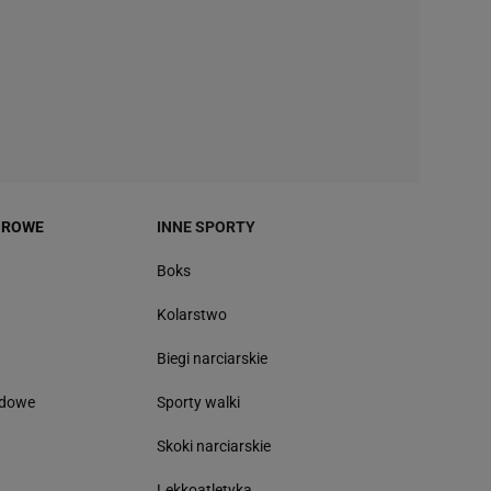
OROWE
INNE SPORTY
Boks
Kolarstwo
Biegi narciarskie
odowe
Sporty walki
Skoki narciarskie
Lekkoatletyka