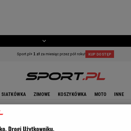
ZIECKO
MOTO
SIATKÓWKA
ZIMOWE
KOSZYKÓWKA
MOTO
INNE
ko, Drogi Użytkowniku,