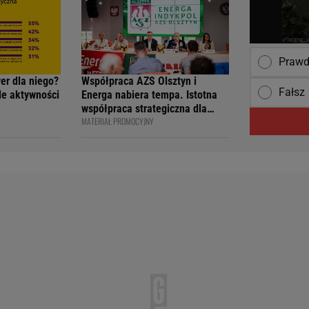
Praw
wer dla niego?
Współpraca AZS Olsztyn i
Fałsz
ile aktywności
Energa nabiera tempa. Istotna
współpraca strategiczna dla
MATERIAŁ PROMOCYJNY
siatkarskiego klubu i marki