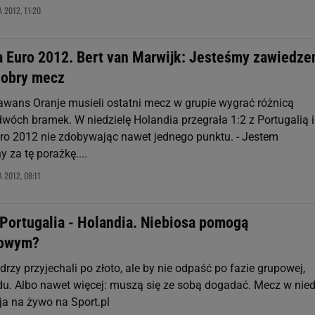
 2012, 11:20
a Euro 2012. Bert van Marwijk: Jesteśmy zawiedzen
 dobry mecz
 awans Oranje musieli ostatni mecz w grupie wygrać różnicą
wóch bramek. W niedzielę Holandia przegrała 1:2 z Portugalią i
ro 2012 nie zdobywając nawet jednego punktu. - Jestem
 za tę porażkę....
 2012, 08:11
 Portugalia - Holandia. Niebiosa pomogą
owym?
rzy przyjechali po złoto, ale by nie odpaść po fazie grupowej,
du. Albo nawet więcej: muszą się ze sobą dogadać. Mecz w nied
ja na żywo na Sport.pl