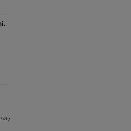
i.
zielę