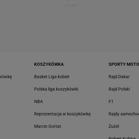
KOSZYKÓWKA
SPORTY MOT
tkówkę
Basket Liga kobiet
Rajd Dakar
Polska liga koszykówki
Rajd Polski
NBA
F1
Reprezentacja w koszykówkę
Rajdy samoch
Marcin Gortat
Żużel
Robert Kubica