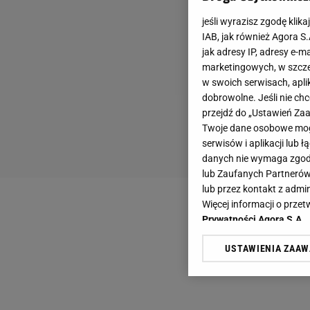
jeśli wyrazisz zgodę klika
IAB, jak również Agora S
jak adresy IP, adresy e-m
marketingowych, w szcze
w swoich serwisach, aplik
dobrowolne. Jeśli nie ch
przejdź do „Ustawień Z
Twoje dane osobowe mogą
serwisów i aplikacji lub
danych nie wymaga zgody 
lub Zaufanych Partnerów
lub przez kontakt z admi
Więcej informacji o prz
Prywatności Agora S.A.
USTAWIENIA ZAA
Klikając „Akceptuję” wyra
Zaufanych Partnerów i A
dotyczące plików cookie,
odnośnik „Ustawienia pr