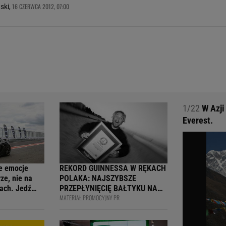
16 CZERWCA 2012, 07:00
ski,
1/22
W Azji
Everest.
e emocje
REKORD GUINNESSA W RĘKACH
ze, nie na
POLAKA: NAJSZYBSZE
ach. Jedź
PRZEPŁYNIĘCIĘ BAŁTYKU NA
MATERIAŁ PROMOCYJNY PR
ją
DESCE WINDSURFINGOWEJ -
wcy i
OFICJALNIE WPISANY DO
 na 4F Racing
KSIĘGI