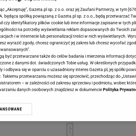
jąc „Akceptuję”, Gazeta.pl sp. z o.o. oraz jej Zaufani Partnerzy, w tym [
67
.A. będąca spółką powiązaną z Gazeta.pl sp. z o.o., będą przetwarzać T
ail czy identyfikatory plików cookie lub inne informacje zapisane w tych p
gólności na potrzeby wyświetlania reklam dopasowanych do Twoich zain
acjach i w Internecie lub personalizacji treści w nich wyświetlanych. Wyr
cesz wyrazić zgody, chcesz ograniczyć jej zakres lub chcesz wycofać zgo
aawansowanych”.
 być przetwarzane także do celów badania i mierzenia informacji dot
 łączone z danymi dot. świadczonych Tobie usług. W określonych przypad
i odbywa się w oparciu o uzasadniony interes Gazeta.pl, jej spółki powi
. Takiemu przetwarzaniu możesz się sprzeciwić, przechodząc do „Ust
nistratorem – w zależności od zakresu sprzeciwu i podmiotu, wobec które
etwarzaniu danych osobowych znajdziesz w dokumencie
Polityka Prywatn
WANSOWANE
żasz też zgodę na zainstalowanie i przechowywanie plików cookie Gazeta.p
gora S.A. na Twoim urządzeniu końcowym. Możesz w każdej chwili zmien
 wywołując narzędzie do zarządzania twoimi preferencjami dot. przetw
ywatności ” w stopce serwisu i przechodząc do „Ustawień Zaawansowan