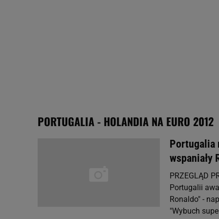
plików cookie możliwa je
My, nasi Zaufani Partne
Użycie dokładnych danych
Przechowywanie informacji
badnie odbiorców i uleps
PORTUGALIA - HOLANDIA NA EURO 2012
Portugalia 
wspaniały 
PRZEGLĄD PRAS
Portugalii aw
Ronaldo" - nap
"Wybuch super