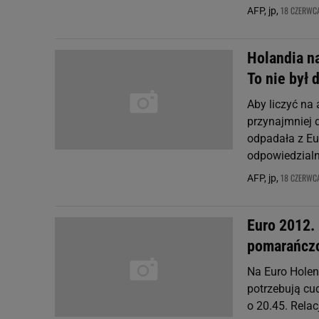
18 CZERWCA
AFP, jp,
Holandia n
To nie był
Aby liczyć na
przynajmniej d
odpadała z Eu
odpowiedzialny
18 CZERWCA
AFP, jp,
Euro 2012.
pomarańcz
Na Euro Holend
potrzebują cu
o 20.45. Relac