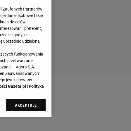
6
] Zaufanych Partnerów
woje dane osobowe takie
likach do celów
teresowań i preferencji
ażenie zgody jest
dę uprzednio udzieloną
yczących funkcjonowania
kach przetwarzanie
ązanej – Agora S.A. –
awień Zaawansowanych”
go jest kierowany.
ości Gazeta.pl
i
Polityka
AKCEPTUJĘ
l sp. z o.o., jej
ić swoje preferencje
arzania danych poprzez
ych”. Zmiana ustawień