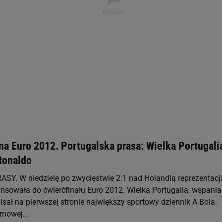
st także za pomocą ustawień przeglądarki.
rzy i Agora S.A. możemy przetwarzać dane osobowe w następujących cel
 geolokalizacyjnych. Aktywne skanowanie charakterystyki urządzenia do
 na urządzeniu lub dostęp do nich. Spersonalizowane reklamy i treści, p
zanie usług.
Lista Zaufanych Partnerów
na Euro 2012. Portugalska prasa: Wielka Portugali
Ronaldo
Y. W niedzielę po zwycięstwie 2:1 nad Holandią reprezentacj
ansowała do ćwierćfinału Euro 2012. Wielka Portugalia, wspania
isał na pierwszej stronie największy sportowy dziennik A Bola.
nowej...