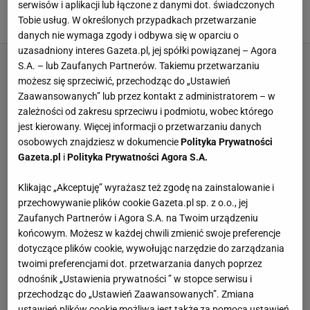
potwierdza
serwisów i aplikacji lub łączone z danymi dot. świadczonych
Tobie usług. W określonych przypadkach przetwarzanie
6 LUTEGO 2025, 20:00
Norbert Amlicki,
danych nie wymaga zgody i odbywa się w oparciu o
uzasadniony interes Gazeta.pl, jej spółki powiązanej – Agora
S.A. – lub Zaufanych Partnerów. Takiemu przetwarzaniu
możesz się sprzeciwić, przechodząc do „Ustawień
Zaawansowanych” lub przez kontakt z administratorem – w
zależności od zakresu sprzeciwu i podmiotu, wobec którego
jest kierowany. Więcej informacji o przetwarzaniu danych
osobowych znajdziesz w dokumencie
Polityka Prywatności
Gazeta.pl
i
Polityka Prywatności Agora S.A.
Klikając „Akceptuję” wyrażasz też zgodę na zainstalowanie i
przechowywanie plików cookie Gazeta.pl sp. z o.o., jej
Zaufanych Partnerów i Agora S.A. na Twoim urządzeniu
końcowym. Możesz w każdej chwili zmienić swoje preferencje
dotyczące plików cookie, wywołując narzędzie do zarządzania
twoimi preferencjami dot. przetwarzania danych poprzez
odnośnik „Ustawienia prywatności ” w stopce serwisu i
przechodząc do „Ustawień Zaawansowanych”. Zmiana
ustawień plików cookie możliwa jest także za pomocą ustawień