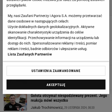
przeglądarki.
My, nasi Zaufani Partnerzy i Agora S.A. możemy przetwarzać
Trzęsienie ziemi w polskim boksie! Arcyważne
dane osobowe w następujących celach:
wieści dla Szeremety
Użycie dokładnych danych geolokalizacyjnych. Aktywne
skanowanie charakterystyki urządzenia do celów
21 GRUDNIA 2024, 18:31
Marcin Jaz,
identyfikacji. Przechowywanie informacji na urządzeniu lub
dostęp do nich. Spersonalizowane reklamy i treści, pomiar
Polski boks pogrążony w żałobie. Nie żyje
reklam i treści, badnie odbiorców i ulepszanie usług.
Bogdan Gruchała
Lista Zaufanych Partnerów
17 GRUDNIA 2024, 21:18
Hubert Pawlik,
Polacy mogą nie pojechać na MŚ! Wszystko
USTAWIENIA ZAAWANSOWANE
przez rosyjskie powiązania
SUBSKRYPCJA
AKCEPTUJĘ
Gołota otrzymał niespodziewany prezent. Jego
reakcja mówi wszystko
29 LISTOPADA 2024, 06:30
Jakub Trochimowicz,