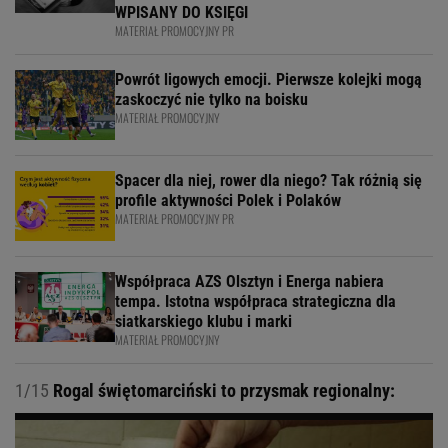
WPISANY DO KSIĘGI
MATERIAŁ PROMOCYJNY PR
Powrót ligowych emocji. Pierwsze kolejki mogą
zaskoczyć nie tylko na boisku
MATERIAŁ PROMOCYJNY
Spacer dla niej, rower dla niego? Tak różnią się
profile aktywności Polek i Polaków
MATERIAŁ PROMOCYJNY PR
Współpraca AZS Olsztyn i Energa nabiera
tempa. Istotna współpraca strategiczna dla
siatkarskiego klubu i marki
MATERIAŁ PROMOCYJNY
1/15
Rogal świętomarciński to przysmak regionalny: