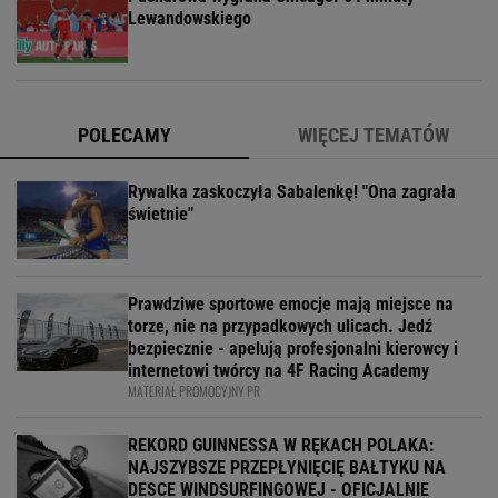
Lewandowskiego
POLECAMY
WIĘCEJ TEMATÓW
Rywalka zaskoczyła Sabalenkę! "Ona zagrała
świetnie"
Prawdziwe sportowe emocje mają miejsce na
torze, nie na przypadkowych ulicach. Jedź
bezpiecznie - apelują profesjonalni kierowcy i
internetowi twórcy na 4F Racing Academy
MATERIAŁ PROMOCYJNY PR
REKORD GUINNESSA W RĘKACH POLAKA:
NAJSZYBSZE PRZEPŁYNIĘCIĘ BAŁTYKU NA
DESCE WINDSURFINGOWEJ - OFICJALNIE