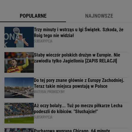
POPULARNE
NAJNOWSZE
Trzy minuty i wstrząs u Igi Świątek. Szkoda, że
Roig tego nie widział
SUBSKRYPCJA
Słaby wieczór polskich drużyn w Europie. Nie
zawiodła tylko Jagiellonia [ZAPIS RELACJI]
Do tej pory znane głównie z Europy Zachodniej.
Teraz takie miejsca powstają w Polsce
MATERIAŁ PROMOCYJNY
Aż oczy bolały... Tuż po meczu piłkarze Lecha
podeszli do kibiców. "Słuchajcie!"
SUBSKRYPCJA
Pucharowa wygrana Chicago. 64 minuty