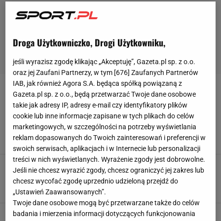
Droga Użytkowniczko, Drogi Użytkowniku,
jeśli wyrazisz zgodę klikając „Akceptuję”, Gazeta.pl sp. z o.o.
oraz jej Zaufani Partnerzy, w tym [
676
] Zaufanych Partnerów
IAB, jak również Agora S.A. będąca spółką powiązaną z
POLSKI ZWIĄZEK BOKSERSKI
Gazeta.pl sp. z o.o., będą przetwarzać Twoje dane osobowe
takie jak adresy IP, adresy e-mail czy identyfikatory plików
cookie lub inne informacje zapisane w tych plikach do celów
21 lat czekania i koniec. Co za wieści! Gołota
aż przyleci do Polski
marketingowych, w szczególności na potrzeby wyświetlania
reklam dopasowanych do Twoich zainteresowań i preferencji w
13 MARCA 2025, 06:14
Hubert Pawlik,
swoich serwisach, aplikacjach i w Internecie lub personalizacji
treści w nich wyświetlanych. Wyrażenie zgody jest dobrowolne.
Szeremeta nie zdobędzie medalu. Związek
Jeśli nie chcesz wyrazić zgody, chcesz ograniczyć jej zakres lub
zdecydował. "To był dla mnie cios"
chcesz wycofać zgodę uprzednio udzieloną przejdź do
23 LUTEGO 2025, 06:58
Błażej Winter,
„Ustawień Zaawansowanych”.
Twoje dane osobowe mogą być przetwarzane także do celów
badania i mierzenia informacji dotyczących funkcjonowania
Klamka zapadła ws. medalu Szeremety. Prezes