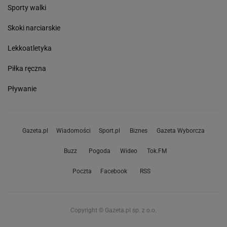
Sporty walki
Skoki narciarskie
Lekkoatletyka
Piłka ręczna
Pływanie
Gazeta.pl
Wiadomości
Sport.pl
Biznes
Gazeta Wyborcza
Buzz
Pogoda
Wideo
Tok.FM
Poczta
Facebook
RSS
Copyright © Gazeta.pl sp. z o.o.