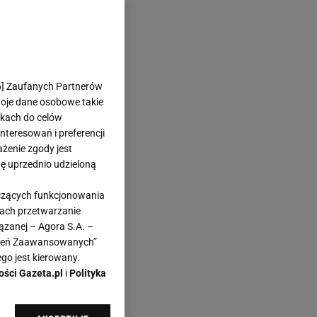
6
] Zaufanych Partnerów
woje dane osobowe takie
likach do celów
teresowań i preferencji
ażenie zgody jest
dę uprzednio udzieloną
yczących funkcjonowania
kach przetwarzanie
ązanej – Agora S.A. –
awień Zaawansowanych”
go jest kierowany.
ości Gazeta.pl
i
Polityka