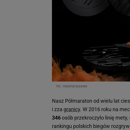
fot.: materiał prasowy
Nasz Półmaraton od wielu lat ci
i zza
granicy
. W 2016 roku na mec
346
osób przekroczyło linię mety
rankingu polskich biegów rozgry