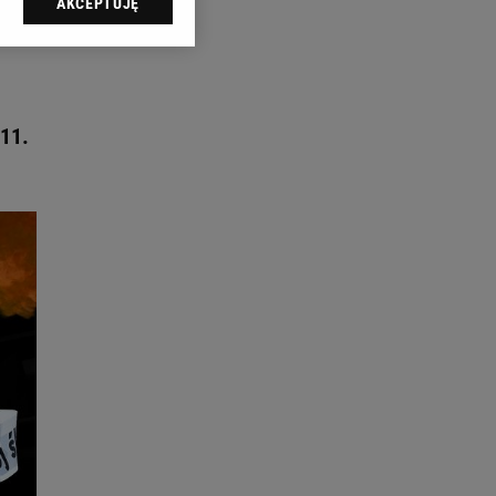
AKCEPTUJĘ
l sp. z o.o., jej
ić swoje preferencje
arzania danych poprzez
ych”. Zmiana ustawień
 11.
ach:
 celów identyfikacji.
omiar reklam i treści,