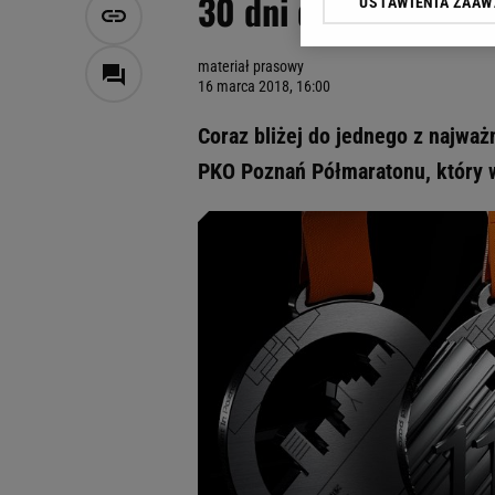
30 dni do 11. PKO P
USTAWIENIA ZAA
Klikając „Akceptuję” wyra
Zaufanych Partnerów i A
dotyczące plików cookie,
materiał prasowy
odnośnik „Ustawienia pr
16 marca 2018, 16:00
plików cookie możliwa je
Coraz bliżej do jednego z najważ
My, nasi Zaufani Partne
PKO Poznań Półmaratonu, który w
Użycie dokładnych danych
Przechowywanie informacji
badnie odbiorców i uleps