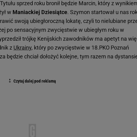
Tytułu sprzed roku bronił będzie Marcin, który z wynikie
żył w
Maniackiej Dziesiątce
. Szymon startował u nas ro
awić swoją ubiegłoroczną lokatę, czyli to nielubiane prz
ażej po sensacyjnym zwycięstwie w ubiegłym roku w
rzedził trójkę Kenijskich zawodników ma apetyt na wię
dnik z
Ukrainy
, który po zwycięstwie w 18.PKO Poznań
za będzie chciał dołożyć kolejne, tym razem na dystansi