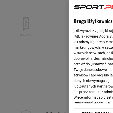
Droga Użytkownicz
jeśli wyrazisz zgodę klika
IAB, jak również Agora S
jak adresy IP, adresy e-m
marketingowych, w szcze
w swoich serwisach, aplik
dobrowolne. Jeśli nie ch
przejdź do „Ustawień Z
Twoje dane osobowe mogą
serwisów i aplikacji lub
danych nie wymaga zgody 
lub Zaufanych Partnerów
lub przez kontakt z admi
Więcej informacji o prz
Prywatności Agora S.A.