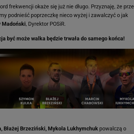
rd frekwencji okaże się już nie długo. Przyznaję, że prz
my podnieść poprzeczkę nieco wyżej i zawalczyć o jak
w Madoński
, Dyrektor POSiR.
cja być może walka będzie trwała do samego końca!
, Błażej Brzeziński, Mykola Lukhymchuk
powalczą o