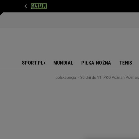
WIADOMOŚCI
NEXT
SPORT
PLOTEK
D
SPORT.PL+
MUNDIAL
PIŁKA NOŻNA
TENIS
polskabiega
30 dni do 11. PKO Poznań Półmar