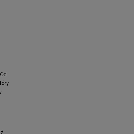
 Od
tóry
w
dź