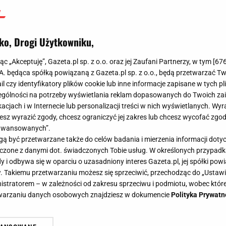
ko, Drogi Użytkowniku,
jąc „Akceptuję”, Gazeta.pl sp. z o.o. oraz jej Zaufani Partnerzy, w tym [
67
.A. będąca spółką powiązaną z Gazeta.pl sp. z o.o., będą przetwarzać T
ail czy identyfikatory plików cookie lub inne informacje zapisane w tych p
gólności na potrzeby wyświetlania reklam dopasowanych do Twoich zain
acjach i w Internecie lub personalizacji treści w nich wyświetlanych. Wyr
cesz wyrazić zgody, chcesz ograniczyć jej zakres lub chcesz wycofać zgo
aawansowanych”.
 być przetwarzane także do celów badania i mierzenia informacji dot
 łączone z danymi dot. świadczonych Tobie usług. W określonych przypad
i odbywa się w oparciu o uzasadniony interes Gazeta.pl, jej spółki powi
. Takiemu przetwarzaniu możesz się sprzeciwić, przechodząc do „Ust
nistratorem – w zależności od zakresu sprzeciwu i podmiotu, wobec które
etwarzaniu danych osobowych znajdziesz w dokumencie
Polityka Prywatn