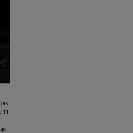
 jak
ie
11
uje