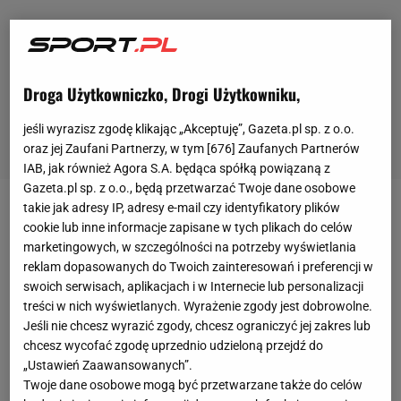
Droga Użytkowniczko, Drogi Użytkowniku,
jeśli wyrazisz zgodę klikając „Akceptuję”, Gazeta.pl sp. z o.o.
oraz jej Zaufani Partnerzy, w tym [
676
] Zaufanych Partnerów
IAB, jak również Agora S.A. będąca spółką powiązaną z
Gazeta.pl sp. z o.o., będą przetwarzać Twoje dane osobowe
takie jak adresy IP, adresy e-mail czy identyfikatory plików
Naprawdę nazywa się Edward Michael Grylls. Przez
cookie lub inne informacje zapisane w tych plikach do celów
3 lata służył w brytyjskich siłach specjalnych. Jeśli
marketingowych, w szczególności na potrzeby wyświetlania
reklam dopasowanych do Twoich zainteresowań i preferencji w
zdarza Wam się oglądać Discovery Channel -
swoich serwisach, aplikacjach i w Internecie lub personalizacji
prawdopodobnie wpadliście na niego przypadkiem i
treści w nich wyświetlanych. Wyrażenie zgody jest dobrowolne.
zatrzymaliście przez chwilę
oko
na jego
walce
z
Jeśli nie chcesz wyrazić zgody, chcesz ograniczyć jej zakres lub
chcesz wycofać zgodę uprzednio udzieloną przejdź do
gigantycznym sumem nanizanym aż po łokieć na
„Ustawień Zaawansowanych”.
jego rękę, albo widzieliście jego goły tyłek gdy
Twoje dane osobowe mogą być przetwarzane także do celów
przeprawiał się przez syberyjską rzekę. Ma chłopak