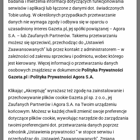
badania i mierzenia informacji dotyczących funkcjonowania
serwisów i aplikacji lub łączone z danymi dot. świadczonych
fantazję! Program nazywa się Man vs Wild - w
Tobie usług. W określonych przypadkach przetwarzanie
wolnym tłumaczeniu - Człowiek kontra Dzicz. Bear
danych nie wymaga zgody i odbywa się w oparciu o
nie byłby sobą gdyby w którym odcinku nie pokazał
uzasadniony interes Gazeta.pl, jej spółki powiązanej – Agora
chociaż kawałka golizny albo nie nasiusiał sobie na
S.A. – lub Zaufanych Partnerów. Takiemu przetwarzaniu
możesz się sprzeciwić, przechodząc do „Ustawień
coś, chcąc zdezynfekować lub uśmierzyć ból po
Zaawansowanych” lub przez kontakt z administratorem – w
jakimś nietypowym oparzeniu. Ubija rozmaite
zależności od zakresu sprzeciwu i podmiotu, wobec którego
zwierzaki, robi z nich hamaki, worki, kryje się w nich
jest kierowany. Więcej informacji o przetwarzaniu danych
osobowych znajdziesz w dokumencie
Polityka Prywatności
przed burzą piaskową. Wszystko zorganizowane
Gazeta.pl
i
Polityka Prywatności Agora S.A.
jest w postaci prawdziwego, surwiwalowego show i
tak należy to traktować - chociaż nierzadko rzeczy,
Klikając „Akceptuję” wyrażasz też zgodę na zainstalowanie i
przechowywanie plików cookie Gazeta.pl sp. z o.o., jej
które proponuje są całkiem rozsądne. Grylls ma na
Zaufanych Partnerów i Agora S.A. na Twoim urządzeniu
swoim koncie
wejście
na
Mount
Everest (zdobył go
końcowym. Możesz w każdej chwili zmienić swoje preferencje
mając 23 lata jako najmłodszy Brytyjczyk), rekord
dotyczące plików cookie, wywołując narzędzie do zarządzania
twoimi preferencjami dot. przetwarzania danych poprzez
Guinessa w najdłuższym lataniu w tunelu
odnośnik „Ustawienia prywatności ” w stopce serwisu i
aerodynamicznym - 1 godz. 37 min. (23 lipca 2008),
przechodząc do „Ustawień Zaawansowanych”. Zmiana