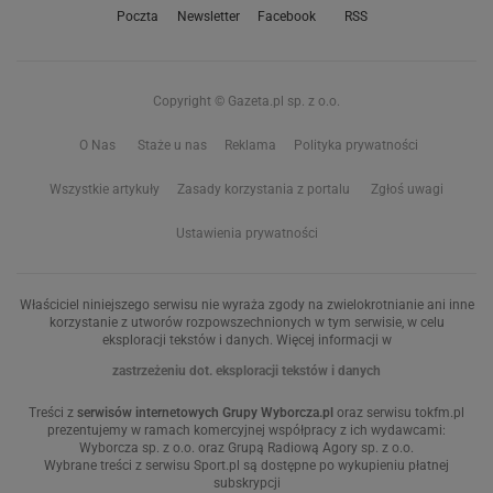
Poczta
Newsletter
Facebook
RSS
Copyright © Gazeta.pl sp. z o.o.
O Nas
Staże u nas
Reklama
Polityka prywatności
Wszystkie artykuły
Zasady korzystania z portalu
Zgłoś uwagi
Ustawienia prywatności
Właściciel niniejszego serwisu nie wyraża zgody na zwielokrotnianie ani inne
korzystanie z utworów rozpowszechnionych w tym serwisie, w celu
eksploracji tekstów i danych. Więcej informacji w
zastrzeżeniu dot. eksploracji tekstów i danych
Treści z
serwisów internetowych Grupy Wyborcza.pl
oraz serwisu tokfm.pl
prezentujemy w ramach komercyjnej współpracy z ich wydawcami:
Wyborcza sp. z o.o. oraz Grupą Radiową Agory sp. z o.o.
Wybrane treści z serwisu Sport.pl są dostępne po wykupieniu płatnej
subskrypcji