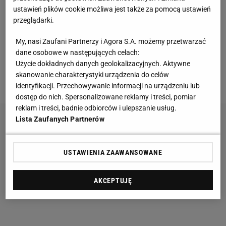
przemierzenie zamarzniętego Morza Arktycznego
ustawień plików cookie możliwa jest także za pomocą ustawień
przeglądarki.
(17 września 2009), jako pierwszy przeleciał
motolotnią nad Mount Everestem, na wysokości
My, nasi Zaufani Partnerzy i Agora S.A. możemy przetwarzać
niemal 8 tys. m, ubrany we frak, zjadł trzydaniowy
dane osobowe w następujących celach:
Użycie dokładnych danych geolokalizacyjnych. Aktywne
obiad przy stoliku zamocowanym do kosza balonu, z
skanowanie charakterystyki urządzenia do celów
którego następnie wyskoczył...
identyfikacji. Przechowywanie informacji na urządzeniu lub
dostęp do nich. Spersonalizowane reklamy i treści, pomiar
reklam i treści, badnie odbiorców i ulepszanie usług.
Lista Zaufanych Partnerów
USTAWIENIA ZAAWANSOWANE
AKCEPTUJĘ