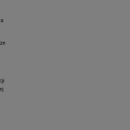
za
rze
ji
ej