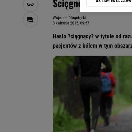
Ścięgno Achillesa. 
USTAWIENIA ZAA
Klikając „Akceptuję” wyra
Zaufanych Partnerów i A
dotyczące plików cookie,
Wojciech Długołęcki
odnośnik „Ustawienia pr
3 kwietnia 2015, 09:57
plików cookie możliwa je
Hasło ?ciągnący? w tytule od ra
My, nasi Zaufani Partne
pacjentów z bólem w tym obszarz
Użycie dokładnych danych
Przechowywanie informacji
badnie odbiorców i uleps