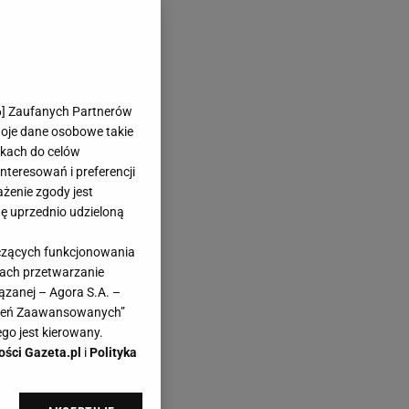
6
] Zaufanych Partnerów
woje dane osobowe takie
likach do celów
teresowań i preferencji
ażenie zgody jest
dę uprzednio udzieloną
yczących funkcjonowania
kach przetwarzanie
ązanej – Agora S.A. –
awień Zaawansowanych”
go jest kierowany.
ości Gazeta.pl
i
Polityka