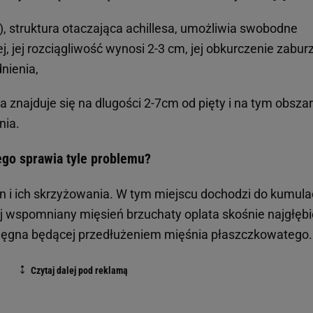
), struktura otaczająca achillesa, umożliwia swobodne
j, jej rozciągliwość wynosi 2-3 cm, jej obkurczenie zabur
nienia,
na znajduje się na dlugości 2-7cm od pięty i na tym obsza
nia.
zego sprawia tyle problemu?
n i ich skrzyżowania. W tym miejscu dochodzi do kumulac
ej wspomniany mięsień brzuchaty oplata skośnie najgłębi
ięgna będącej przedłużeniem mięśnia płaszczkowatego.