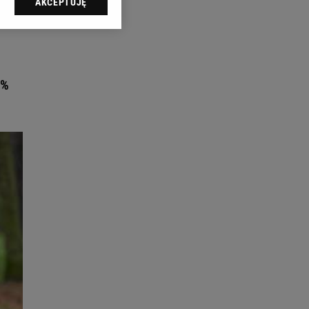
AKCEPTUJĘ
l sp. z o.o., jej
ić swoje preferencje
arzania danych poprzez
ych”. Zmiana ustawień
0%
ach:
 celów identyfikacji.
omiar reklam i treści,