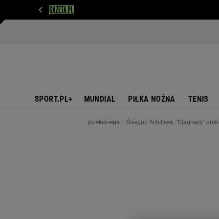
WIADOMOŚCI
NEXT
SPORT
PLOTEK
D
SPORT.PL+
MUNDIAL
PIŁKA NOŻNA
TENIS
polskabiega
Ścięgno Achillesa. "Ciągnący" pro