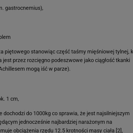
m. gastrocnemius),
oblem
uza piętowego stanowiąc część taśmy mięśniowej tylnej, 
 jest przez rozcięgno podeszwowe jako ciągłość tkanki
 Achillesem mogą iść w parze).
ok. 1 cm,
e dochodzi do 1000kg co sprawia, że jest najsilniejszym
ędącym jednocześnie najbardziej narażonym na
jmuje obciążenia rzędu 12.5 krotności masy ciała [2],