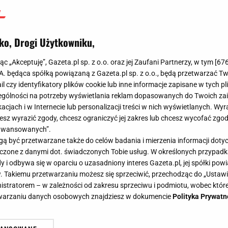
ko, Drogi Użytkowniku,
jąc „Akceptuję”, Gazeta.pl sp. z o.o. oraz jej Zaufani Partnerzy, w tym [
67
.A. będąca spółką powiązaną z Gazeta.pl sp. z o.o., będą przetwarzać T
ail czy identyfikatory plików cookie lub inne informacje zapisane w tych p
gólności na potrzeby wyświetlania reklam dopasowanych do Twoich zain
acjach i w Internecie lub personalizacji treści w nich wyświetlanych. Wyr
cesz wyrazić zgody, chcesz ograniczyć jej zakres lub chcesz wycofać zgo
aawansowanych”.
 być przetwarzane także do celów badania i mierzenia informacji dot
 łączone z danymi dot. świadczonych Tobie usług. W określonych przypad
i odbywa się w oparciu o uzasadniony interes Gazeta.pl, jej spółki powi
. Takiemu przetwarzaniu możesz się sprzeciwić, przechodząc do „Ust
nistratorem – w zależności od zakresu sprzeciwu i podmiotu, wobec które
etwarzaniu danych osobowych znajdziesz w dokumencie
Polityka Prywatn