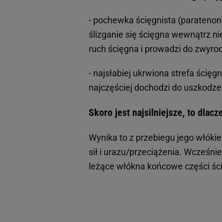
- pochewka ścięgnista (paratenon
ślizganie się ścięgna wewnątrz nie
ruch ścięgna i prowadzi do zwyrod
- najsłabiej ukrwiona strefa ścięg
najczęściej dochodzi do uszkodze
Skoro jest najsilniejsze, to dlac
Wynika to z przebiegu jego włókie
sił i urazu/przeciążenia. Wcześni
leżące włókna końcowe części śc