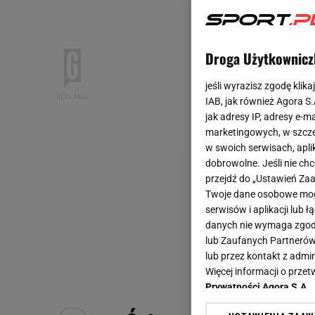
Droga Użytkownicz
jeśli wyrazisz zgodę klika
IAB, jak również Agora S
jak adresy IP, adresy e-m
marketingowych, w szcze
w swoich serwisach, aplik
dobrowolne. Jeśli nie ch
przejdź do „Ustawień Z
Twoje dane osobowe mogą
serwisów i aplikacji lub
danych nie wymaga zgody 
lub Zaufanych Partnerów
lub przez kontakt z admi
Więcej informacji o prz
Prywatności Agora S.A.