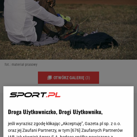
fot.: materiał prasowy
OTWÓRZ GALERIĘ
(3)
Droga Użytkowniczko, Drogi Użytkowniku,
jeśli wyrazisz zgodę klikając „Akceptuję”, Gazeta.pl sp. z o.o.
oraz jej Zaufani Partnerzy, w tym [
676
] Zaufanych Partnerów
IAB, jak również Agora S.A. będąca spółką powiązaną z