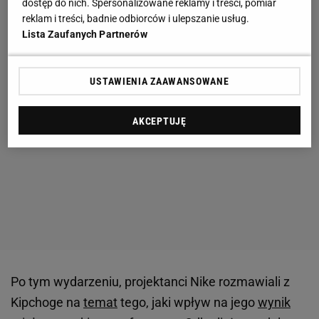
dostęp do nich. Spersonalizowane reklamy i treści, pomiar
reklam i treści, badnie odbiorców i ulepszanie usług.
Lista Zaufanych Partnerów
USTAWIENIA ZAAWANSOWANE
AKCEPTUJĘ
Po tym wydarzeniu, projektanci Nike rozmawiali z
Kipchoge na
temat
tego, jaki wpływ na jego
wynik