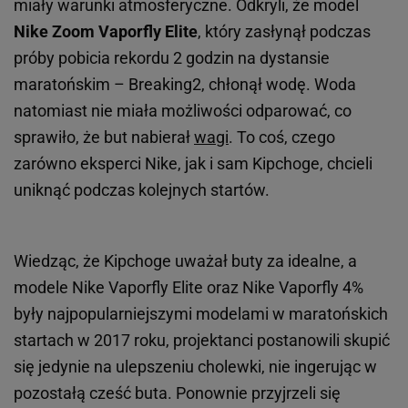
miały warunki atmosferyczne. Odkryli, że model
Nike Zoom Vaporfly Elite
, który zasłynął podczas
próby pobicia rekordu 2 godzin na dystansie
maratońskim – Breaking2, chłonął wodę. Woda
natomiast nie miała możliwości odparować, co
sprawiło, że but nabierał
wagi
. To coś, czego
zarówno eksperci Nike, jak i sam Kipchoge, chcieli
uniknąć podczas kolejnych startów.
Wiedząc, że Kipchoge uważał buty za idealne, a
modele Nike Vaporfly Elite oraz Nike Vaporfly 4%
były najpopularniejszymi modelami w maratońskich
startach w 2017 roku, projektanci postanowili skupić
się jedynie na ulepszeniu cholewki, nie ingerując w
pozostałą cześć buta. Ponownie przyjrzeli się