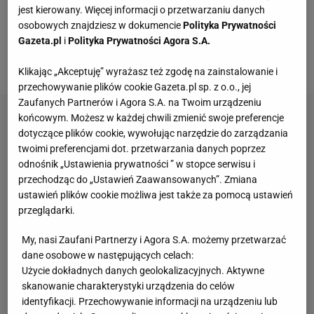
dużą wilgotnością powietrza przez cały, 42-
jest kierowany. Więcej informacji o przetwarzaniu danych
kilometrowy bieg. Pomimo trudności, udało mu się
osobowych znajdziesz w dokumencie
Polityka Prywatności
Gazeta.pl
i
Polityka Prywatności Agora S.A.
zakończyć zawody z pierwszym miejscem, niezdołał
jednak pobić światowego rekordu, na który liczył.
Klikając „Akceptuję” wyrażasz też zgodę na zainstalowanie i
przechowywanie plików cookie Gazeta.pl sp. z o.o., jej
Zaufanych Partnerów i Agora S.A. na Twoim urządzeniu
końcowym. Możesz w każdej chwili zmienić swoje preferencje
dotyczące plików cookie, wywołując narzędzie do zarządzania
twoimi preferencjami dot. przetwarzania danych poprzez
odnośnik „Ustawienia prywatności ” w stopce serwisu i
przechodząc do „Ustawień Zaawansowanych”. Zmiana
ustawień plików cookie możliwa jest także za pomocą ustawień
przeglądarki.
My, nasi Zaufani Partnerzy i Agora S.A. możemy przetwarzać
dane osobowe w następujących celach:
Użycie dokładnych danych geolokalizacyjnych. Aktywne
skanowanie charakterystyki urządzenia do celów
identyfikacji. Przechowywanie informacji na urządzeniu lub