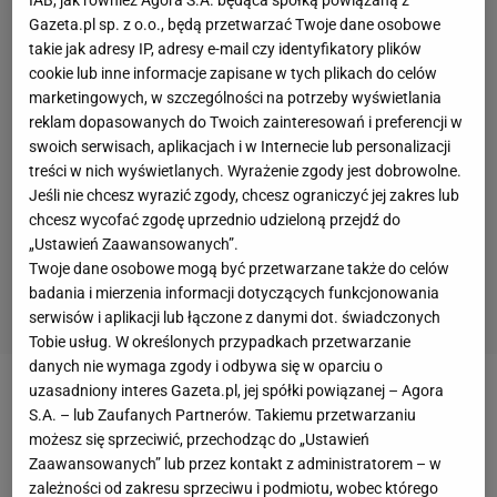
Gazeta.pl sp. z o.o., będą przetwarzać Twoje dane osobowe
takie jak adresy IP, adresy e-mail czy identyfikatory plików
cookie lub inne informacje zapisane w tych plikach do celów
marketingowych, w szczególności na potrzeby wyświetlania
reklam dopasowanych do Twoich zainteresowań i preferencji w
swoich serwisach, aplikacjach i w Internecie lub personalizacji
treści w nich wyświetlanych. Wyrażenie zgody jest dobrowolne.
Jeśli nie chcesz wyrazić zgody, chcesz ograniczyć jej zakres lub
chcesz wycofać zgodę uprzednio udzieloną przejdź do
„Ustawień Zaawansowanych”.
Twoje dane osobowe mogą być przetwarzane także do celów
badania i mierzenia informacji dotyczących funkcjonowania
serwisów i aplikacji lub łączone z danymi dot. świadczonych
Tobie usług. W określonych przypadkach przetwarzanie
danych nie wymaga zgody i odbywa się w oparciu o
uzasadniony interes Gazeta.pl, jej spółki powiązanej – Agora
We wrześniu 2017 r. w Berlinie, Eliud Kipchoge, który
S.A. – lub Zaufanych Partnerów. Takiemu przetwarzaniu
osiągnął najszybszy czas w historii na dystansie
możesz się sprzeciwić, przechodząc do „Ustawień
Zaawansowanych” lub przez kontakt z administratorem – w
maratońskim, zmagał się z obfitym deszczem oraz
zależności od zakresu sprzeciwu i podmiotu, wobec którego