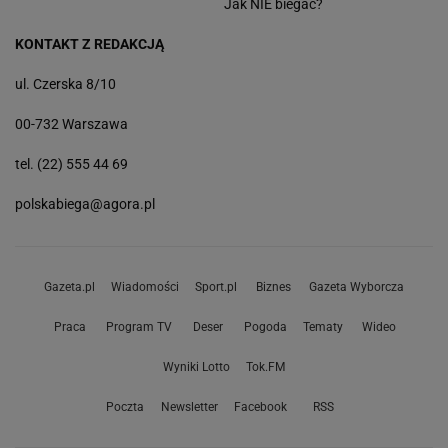
Jak NIE biegać?
KONTAKT Z REDAKCJĄ
ul. Czerska 8/10
00-732 Warszawa
tel. (22) 555 44 69
polskabiega@agora.pl
Gazeta.pl
Wiadomości
Sport.pl
Biznes
Gazeta Wyborcza
Praca
Program TV
Deser
Pogoda
Tematy
Wideo
Wyniki Lotto
Tok.FM
Poczta
Newsletter
Facebook
RSS