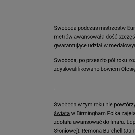
Swoboda podczas mistrzostw Europ
metrów awansowała dość szczęśliw
gwarantujące udział w medalowym
Swoboda, po przeszło pół roku zo
zdyskwalifikowano bowiem Ołesi
Swoboda w tym roku nie powtórzy
świata
w Birmingham Polka zajęła 
zdołała awansować do finału. Lep
Słoniowej), Remona Burchell (Jam