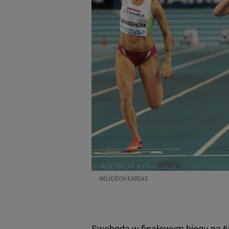
WOJCIECH KARDAS
Swoboda w finałowym
biegu na 