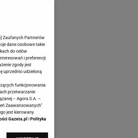
6
] Zaufanych Partnerów
woje dane osobowe takie
likach do celów
teresowań i preferencji
ażenie zgody jest
dę uprzednio udzieloną
yczących funkcjonowania
kach przetwarzanie
ązanej – Agora S.A. –
awień Zaawansowanych”
go jest kierowany.
ości Gazeta.pl
i
Polityka