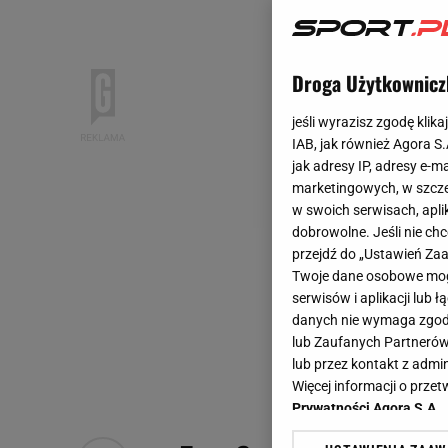
Droga Użytkownicz
jeśli wyrazisz zgodę klika
IAB, jak również Agora S
jak adresy IP, adresy e-m
marketingowych, w szcze
w swoich serwisach, aplik
dobrowolne. Jeśli nie ch
przejdź do „Ustawień Z
Twoje dane osobowe mogą
serwisów i aplikacji lub
danych nie wymaga zgody 
lub Zaufanych Partnerów
lub przez kontakt z admi
Więcej informacji o prz
Prywatności Agora S.A.