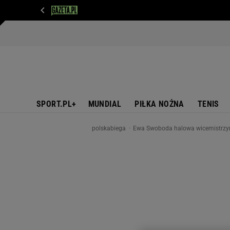
WIADOMOŚCI
NEXT
SPORT
PLOTEK
D
SPORT.PL+
MUNDIAL
PIŁKA NOŻNA
TENIS
polskabiega
Ewa Swoboda halowa wicemistrzyn