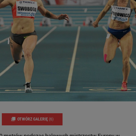
OTWÓRZ GALERIĘ
(6)
60 metrów
podczas halowych mistrzostw Europy w