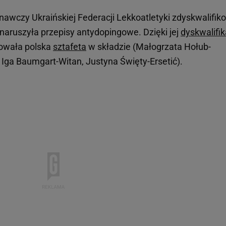
wczy Ukraińskiej Federacji Lekkoatletyki zdyskwalifik
naruszyła przepisy antydopingowe. Dzięki jej
dyskwalifik
sowała polska
sztafeta
w składzie (Małogrzata Hołub-
 Iga Baumgart-Witan, Justyna Święty-Ersetić).