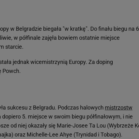
y w Belgradzie biegała "w kratkę". Do finału biegu na 
ie, w półfinale zajęła bowiem ostatnie miejsce
 starcie.
stała jednak wicemistrzynią Europy. Za doping
ę Powch.
ła sukcesu z Belgradu. Podczas halowych
mistrzostw
dopiero 5. miejsce w swoim biegu półfinałowym, i nie
sze od niej okazały się Marie-Josee Ta Lou (Wybrzeże K
ajka) oraz Michelle-Lee Ahye (Trynidad i Tobago).