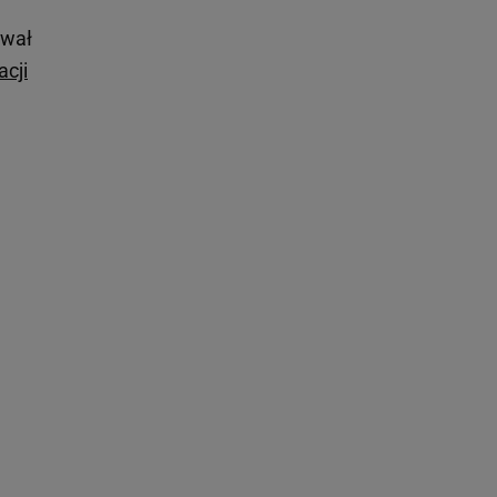
ował
acji