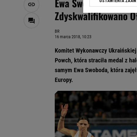
Ewa Swoboda halowa 
USTAWIENIA ZAA
Klikając „Akceptuję” wyra
Zaufanych Partnerów i A
Zdyskwalifikowano O
dotyczące plików cookie,
odnośnik „Ustawienia pr
plików cookie możliwa je
BR
16 marca 2018, 10:23
My, nasi Zaufani Partne
Użycie dokładnych danych
Komitet Wykonawczy Ukraińskiej L
Przechowywanie informacji
Powch, która straciła medal z h
badnie odbiorców i uleps
samym Ewa Swoboda, która zajęła
Europy.