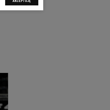
AKCEPTUJĘ
l sp. z o.o., jej
ić swoje preferencje
arzania danych poprzez
ych”. Zmiana ustawień
ach:
 celów identyfikacji.
omiar reklam i treści,