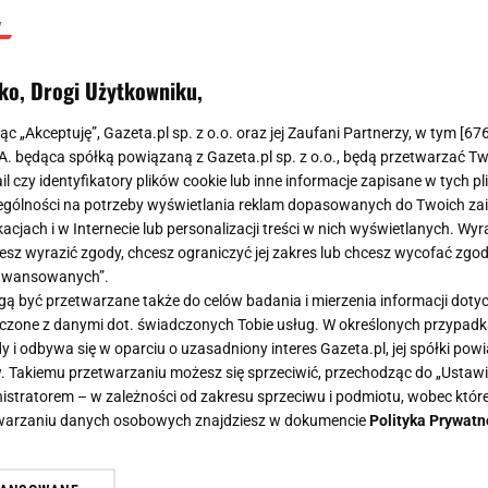
ko, Drogi Użytkowniku,
jąc „Akceptuję”, Gazeta.pl sp. z o.o. oraz jej Zaufani Partnerzy, w tym [
67
.A. będąca spółką powiązaną z Gazeta.pl sp. z o.o., będą przetwarzać T
ail czy identyfikatory plików cookie lub inne informacje zapisane w tych p
gólności na potrzeby wyświetlania reklam dopasowanych do Twoich zain
acjach i w Internecie lub personalizacji treści w nich wyświetlanych. Wyr
cesz wyrazić zgody, chcesz ograniczyć jej zakres lub chcesz wycofać zgo
aawansowanych”.
 być przetwarzane także do celów badania i mierzenia informacji dot
 łączone z danymi dot. świadczonych Tobie usług. W określonych przypad
i odbywa się w oparciu o uzasadniony interes Gazeta.pl, jej spółki powi
. Takiemu przetwarzaniu możesz się sprzeciwić, przechodząc do „Ust
nistratorem – w zależności od zakresu sprzeciwu i podmiotu, wobec które
etwarzaniu danych osobowych znajdziesz w dokumencie
Polityka Prywatn