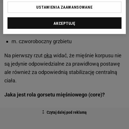
USTAWIENIA ZAAWANSOWANE
m. najszerszy grzbietu
AKCEPTUJĘ
m. pośladkowy wielki
m. czworoboczny grzbietu
Na pierwszy rzut
oka
widać, że mięśnie korpusu nie
są jedynie odpowiedzialne za prawidłową postawę
ale również za odpowiednią stabilizację centralną
ciała.
Jaka jest rola gorsetu mięśniowego (core)?