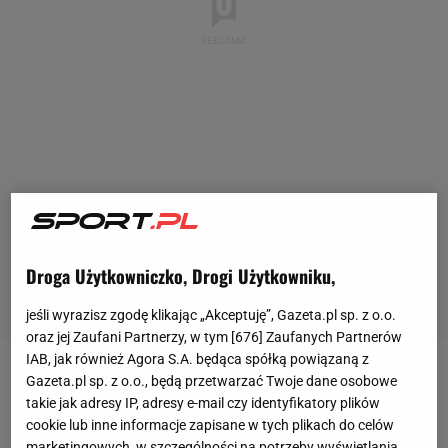
Droga Użytkowniczko, Drogi Użytkowniku,
jeśli wyrazisz zgodę klikając „Akceptuję”, Gazeta.pl sp. z o.o.
oraz jej Zaufani Partnerzy, w tym [
676
] Zaufanych Partnerów
IAB, jak również Agora S.A. będąca spółką powiązaną z
Gazeta.pl sp. z o.o., będą przetwarzać Twoje dane osobowe
Zanim zaczniemy mówić o zadaniu jakim pełni core
takie jak adresy IP, adresy e-mail czy identyfikatory plików
warto wspomnieć jakie mięśnie się na niego
cookie lub inne informacje zapisane w tych plikach do celów
składają:
marketingowych, w szczególności na potrzeby wyświetlania