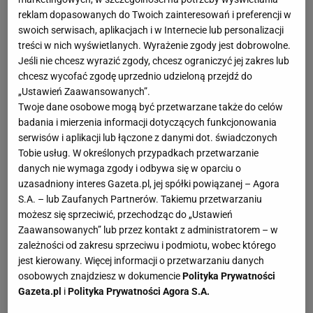
reklam dopasowanych do Twoich zainteresowań i preferencji w
przepona
swoich serwisach, aplikacjach i w Internecie lub personalizacji
treści w nich wyświetlanych. Wyrażenie zgody jest dobrowolne.
m. poprzeczny brzucha
Jeśli nie chcesz wyrazić zgody, chcesz ograniczyć jej zakres lub
chcesz wycofać zgodę uprzednio udzieloną przejdź do
m. skośny zewnętrzny brzucha
„Ustawień Zaawansowanych”.
Twoje dane osobowe mogą być przetwarzane także do celów
m. skośny wewnętrzny brzucha
badania i mierzenia informacji dotyczących funkcjonowania
serwisów i aplikacji lub łączone z danymi dot. świadczonych
m. wielodzielny
Tobie usług. W określonych przypadkach przetwarzanie
danych nie wymaga zgody i odbywa się w oparciu o
m. prosty brzucha
uzasadniony interes Gazeta.pl, jej spółki powiązanej – Agora
S.A. – lub Zaufanych Partnerów. Takiemu przetwarzaniu
m. prostownik grzbietu
możesz się sprzeciwić, przechodząc do „Ustawień
Zaawansowanych” lub przez kontakt z administratorem – w
zależności od zakresu sprzeciwu i podmiotu, wobec którego
Na prawidłowe funkcjonowanie gorsetu
jest kierowany. Więcej informacji o przetwarzaniu danych
mięśniowego mają również mięśnie pomocnicze
osobowych znajdziesz w dokumencie
Polityka Prywatności
takie jak:
Gazeta.pl
i
Polityka Prywatności Agora S.A.