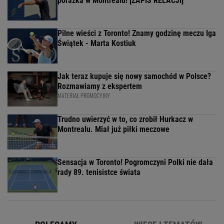
porażka w Montrealu! [ZAPIS RELACJI]
Pilne wieści z Toronto! Znamy godzinę meczu Iga
Świątek - Marta Kostiuk
Jak teraz kupuje się nowy samochód w Polsce?
Rozmawiamy z ekspertem
MATERIAŁ PROMOCYJNY
Trudno uwierzyć w to, co zrobił Hurkacz w
Montrealu. Miał już piłki meczowe
Sensacja w Toronto! Pogromczyni Polki nie dała
rady 89. tenisistce świata