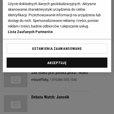
Użycie dokładnych danych geolokalizacyjnych. Aktywne
skanowanie charakterystyki urządzenia do celów
identyfikacji. Przechowywanie informacji na urządzeniu lub
dostęp do nich. Spersonalizowane reklamy i treści, pomiar
reklam i treści, badnie odbiorców i ulepszanie usług.
Lista Zaufanych Partnerów
Państwo z pieniędzmi na piłkę nożną. PZPN
USTAWIENIA ZAAWANSOWANE
oceni, rząd przyzna dziesiątki milionów
8 MARCA 2019, 21:11
Kacper Sosnowski,
AKCEPTUJĘ
Jak nisko jest polska piłka? Nisko
7 STYCZNIA 2010, 10:00
miszeffsky,
Debata Watch: Janosik