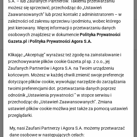
S.A. – lub Zaufanych Partnerów. Takiemu przetwarzaniu
Piłkarskie jaja w polskiej IV lidze
możesz się sprzeciwić, przechodząc do „Ustawień
18 CZERWCA 2023, 17:36
Franciszek Zalewski,
Zaawansowanych” lub przez kontakt z administratorem – w
zależności od zakresu sprzeciwu i podmiotu, wobec którego
Jóźwiak chce uzdrowienia polskiej piłki.
jest kierowany. Więcej informacji o przetwarzaniu danych
"Niesiemy plecak lat 70. i 80."
osobowych znajdziesz w dokumencie
Polityka Prywatności
12 STYCZNIA 2023, 07:45
Arkadiusz Bogucki,
Gazeta.pl
i
Polityka Prywatności Agora S.A.
Klikając „Akceptuję” wyrażasz też zgodę na zainstalowanie i
przechowywanie plików cookie Gazeta.pl sp. z o.o., jej
Zaufanych Partnerów i Agora S.A. na Twoim urządzeniu
końcowym. Możesz w każdej chwili zmienić swoje preferencje
dotyczące plików cookie, wywołując narzędzie do zarządzania
twoimi preferencjami dot. przetwarzania danych poprzez
odnośnik „Ustawienia prywatności ” w stopce serwisu i
przechodząc do „Ustawień Zaawansowanych”. Zmiana
ustawień plików cookie możliwa jest także za pomocą ustawień
przeglądarki.
My, nasi Zaufani Partnerzy i Agora S.A. możemy przetwarzać
dane osobowe w następujących celach: