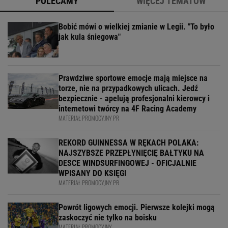
POLECAMY
WIĘCEJ TEMATÓW
Bobić mówi o wielkiej zmianie w Legii. "To było
jak kula śniegowa"
Prawdziwe sportowe emocje mają miejsce na
torze, nie na przypadkowych ulicach. Jedź
bezpiecznie - apelują profesjonalni kierowcy i
internetowi twórcy na 4F Racing Academy
MATERIAŁ PROMOCYJNY PR
REKORD GUINNESSA W RĘKACH POLAKA:
NAJSZYBSZE PRZEPŁYNIĘCIĘ BAŁTYKU NA
DESCE WINDSURFINGOWEJ - OFICJALNIE
WPISANY DO KSIĘGI
MATERIAŁ PROMOCYJNY PR
Powrót ligowych emocji. Pierwsze kolejki mogą
zaskoczyć nie tylko na boisku
MATERIAŁ PROMOCYJNY