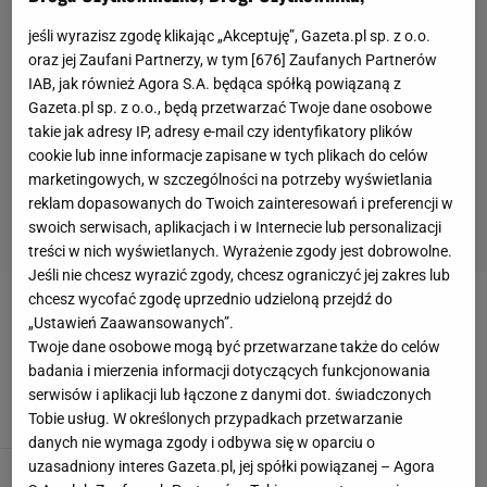
jeśli wyrazisz zgodę klikając „Akceptuję”, Gazeta.pl sp. z o.o.
oraz jej Zaufani Partnerzy, w tym [
676
] Zaufanych Partnerów
IAB, jak również Agora S.A. będąca spółką powiązaną z
Gazeta.pl sp. z o.o., będą przetwarzać Twoje dane osobowe
takie jak adresy IP, adresy e-mail czy identyfikatory plików
cookie lub inne informacje zapisane w tych plikach do celów
marketingowych, w szczególności na potrzeby wyświetlania
reklam dopasowanych do Twoich zainteresowań i preferencji w
swoich serwisach, aplikacjach i w Internecie lub personalizacji
treści w nich wyświetlanych. Wyrażenie zgody jest dobrowolne.
Jeśli nie chcesz wyrazić zgody, chcesz ograniczyć jej zakres lub
chcesz wycofać zgodę uprzednio udzieloną przejdź do
POLSKA PIŁKA
„Ustawień Zaawansowanych”.
Twoje dane osobowe mogą być przetwarzane także do celów
Nie żyje Zbigniew Duda. Miał 70 lat
badania i mierzenia informacji dotyczących funkcjonowania
serwisów i aplikacji lub łączone z danymi dot. świadczonych
11 LIPCA 2023, 22:51
Franciszek Zalewski,
Tobie usług. W określonych przypadkach przetwarzanie
danych nie wymaga zgody i odbywa się w oparciu o
uzasadniony interes Gazeta.pl, jej spółki powiązanej – Agora
Już cieszyli się z awansu. Nagle szok!