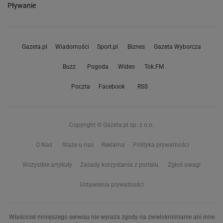
Pływanie
Gazeta.pl
Wiadomości
Sport.pl
Biznes
Gazeta Wyborcza
Buzz
Pogoda
Wideo
Tok.FM
Poczta
Facebook
RSS
Copyright © Gazeta.pl sp. z o.o.
O Nas
Staże u nas
Reklama
Polityka prywatności
Wszystkie artykuły
Zasady korzystania z portalu
Zgłoś uwagi
Ustawienia prywatności
Właściciel niniejszego serwisu nie wyraża zgody na zwielokrotnianie ani inne