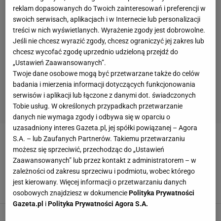
reklam dopasowanych do Twoich zainteresowań i preferencji w
swoich serwisach, aplikacjach i w Internecie lub personalizacji
treści w nich wyświetlanych. Wyrażenie zgody jest dobrowolne.
Jeśli nie chcesz wyrazić zgody, chcesz ograniczyć jej zakres lub
chcesz wycofać zgodę uprzednio udzieloną przejdź do
„Ustawień Zaawansowanych”.
Twoje dane osobowe mogą być przetwarzane także do celów
badania i mierzenia informacji dotyczących funkcjonowania
serwisów i aplikacji lub łączone z danymi dot. świadczonych
Tobie usług. W określonych przypadkach przetwarzanie
danych nie wymaga zgody i odbywa się w oparciu o
uzasadniony interes Gazeta.pl, jej spółki powiązanej – Agora
S.A. – lub Zaufanych Partnerów. Takiemu przetwarzaniu
POLONIA PRZEMYŚL
możesz się sprzeciwić, przechodząc do „Ustawień
Zaawansowanych” lub przez kontakt z administratorem – w
Patologia w polskiej piłce. Derby się nie odbyły,
zależności od zakresu sprzeciwu i podmiotu, wobec którego
bo kibice zabronili
jest kierowany. Więcej informacji o przetwarzaniu danych
18 SIERPNIA 2024, 21:12
Bartosz Naus,
osobowych znajdziesz w dokumencie
Polityka Prywatności
Gazeta.pl
i
Polityka Prywatności Agora S.A.
Polski klub nie dotrzymał obietnicy. Stadion