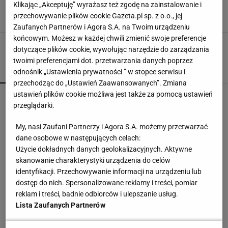
jeszcze niegotowy. Spore opóźnienie
Klikając „Akceptuję” wyrażasz też zgodę na zainstalowanie i
przechowywanie plików cookie Gazeta.pl sp. z o.o., jej
12 LIPCA 2023, 12:40
Michał Ruszel,
Zaufanych Partnerów i Agora S.A. na Twoim urządzeniu
końcowym. Możesz w każdej chwili zmienić swoje preferencje
dotyczące plików cookie, wywołując narzędzie do zarządzania
twoimi preferencjami dot. przetwarzania danych poprzez
POPULARNE
NAJNOWSZE
odnośnik „Ustawienia prywatności ” w stopce serwisu i
przechodząc do „Ustawień Zaawansowanych”. Zmiana
ustawień plików cookie możliwa jest także za pomocą ustawień
Tichonow grzmi: Z Polakami należy postąpić
przeglądarki.
dokładnie tak samo
My, nasi Zaufani Partnerzy i Agora S.A. możemy przetwarzać
dane osobowe w następujących celach:
Górnik Zabrze przegrał z Ferencvarosem.
Użycie dokładnych danych geolokalizacyjnych. Aktywne
Wicemistrz Polski ma czego żałować [ZAPIS
RELACJI]
skanowanie charakterystyki urządzenia do celów
identyfikacji. Przechowywanie informacji na urządzeniu lub
dostęp do nich. Spersonalizowane reklamy i treści, pomiar
Jakość energii elektrycznej w przemyśle - klucz
do niezawodności maszyn i urządzeń
reklam i treści, badnie odbiorców i ulepszanie usług.
MATERIAŁ PROMOCYJNY
Lista Zaufanych Partnerów
Szczęsny dotrzymuje słowa. Tak piszą o nim