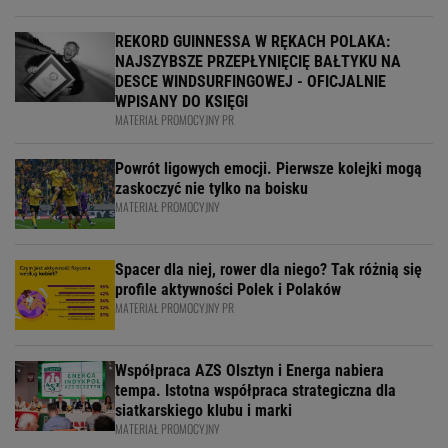
REKORD GUINNESSA W RĘKACH POLAKA:
NAJSZYBSZE PRZEPŁYNIĘCIĘ BAŁTYKU NA
DESCE WINDSURFINGOWEJ - OFICJALNIE
WPISANY DO KSIĘGI
MATERIAŁ PROMOCYJNY PR
Powrót ligowych emocji. Pierwsze kolejki mogą
zaskoczyć nie tylko na boisku
MATERIAŁ PROMOCYJNY
Spacer dla niej, rower dla niego? Tak różnią się
profile aktywności Polek i Polaków
MATERIAŁ PROMOCYJNY PR
Współpraca AZS Olsztyn i Energa nabiera
tempa. Istotna współpraca strategiczna dla
siatkarskiego klubu i marki
MATERIAŁ PROMOCYJNY