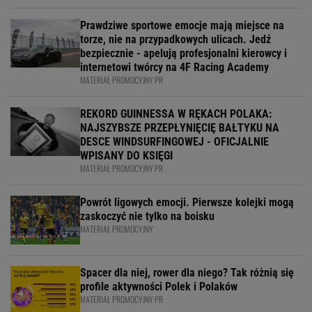
Prawdziwe sportowe emocje mają miejsce na
torze, nie na przypadkowych ulicach. Jedź
bezpiecznie - apelują profesjonalni kierowcy i
internetowi twórcy na 4F Racing Academy
MATERIAŁ PROMOCYJNY PR
REKORD GUINNESSA W RĘKACH POLAKA:
NAJSZYBSZE PRZEPŁYNIĘCIĘ BAŁTYKU NA
DESCE WINDSURFINGOWEJ - OFICJALNIE
WPISANY DO KSIĘGI
MATERIAŁ PROMOCYJNY PR
Powrót ligowych emocji. Pierwsze kolejki mogą
zaskoczyć nie tylko na boisku
MATERIAŁ PROMOCYJNY
Spacer dla niej, rower dla niego? Tak różnią się
profile aktywności Polek i Polaków
MATERIAŁ PROMOCYJNY PR