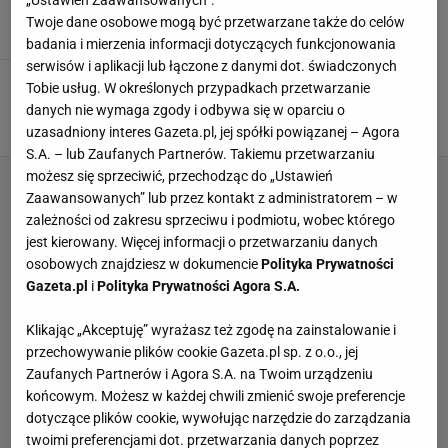
26 LUTEGO 2010, 15:30
Sport.pl,
Twoje dane osobowe mogą być przetwarzane także do celów
badania i mierzenia informacji dotyczących funkcjonowania
serwisów i aplikacji lub łączone z danymi dot. świadczonych
Vancouver 2010. Prezes dziękuje Ligockim. Za
Tobie usług. W określonych przypadkach przetwarzanie
współpracę
danych nie wymaga zgody i odbywa się w oparciu o
26 LUTEGO 2010, 06:46
rb, qbi Whistler,
uzasadniony interes Gazeta.pl, jej spółki powiązanej – Agora
S.A. – lub Zaufanych Partnerów. Takiemu przetwarzaniu
możesz się sprzeciwić, przechodząc do „Ustawień
Zaawansowanych” lub przez kontakt z administratorem – w
zależności od zakresu sprzeciwu i podmiotu, wobec którego
jest kierowany. Więcej informacji o przetwarzaniu danych
osobowych znajdziesz w dokumencie
Polityka Prywatności
Gazeta.pl
i
Polityka Prywatności Agora S.A.
Klikając „Akceptuję” wyrażasz też zgodę na zainstalowanie i
przechowywanie plików cookie Gazeta.pl sp. z o.o., jej
Zaufanych Partnerów i Agora S.A. na Twoim urządzeniu
końcowym. Możesz w każdej chwili zmienić swoje preferencje
dotyczące plików cookie, wywołując narzędzie do zarządzania
twoimi preferencjami dot. przetwarzania danych poprzez