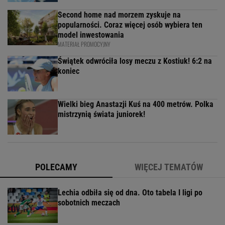
Second home nad morzem zyskuje na
popularności. Coraz więcej osób wybiera ten
model inwestowania
MATERIAŁ PROMOCYJNY
Świątek odwróciła losy meczu z Kostiuk! 6:2 na
koniec
Wielki bieg Anastazji Kuś na 400 metrów. Polka
mistrzynią świata juniorek!
POLECAMY
WIĘCEJ TEMATÓW
Lechia odbiła się od dna. Oto tabela I ligi po
sobotnich meczach