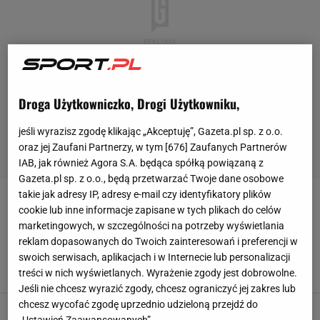
Droga Użytkowniczko, Drogi Użytkowniku,
jeśli wyrazisz zgodę klikając „Akceptuję”, Gazeta.pl sp. z o.o.
oraz jej Zaufani Partnerzy, w tym [
676
] Zaufanych Partnerów
IAB, jak również Agora S.A. będąca spółką powiązaną z
Gazeta.pl sp. z o.o., będą przetwarzać Twoje dane osobowe
takie jak adresy IP, adresy e-mail czy identyfikatory plików
POLACY W VANCOUVER 2010
cookie lub inne informacje zapisane w tych plikach do celów
marketingowych, w szczególności na potrzeby wyświetlania
Vancouver 2010. Polskie łyżwiarki: Ten medal,
reklam dopasowanych do Twoich zainteresowań i preferencji w
to wcale nie był cud!
swoich serwisach, aplikacjach i w Internecie lub personalizacji
treści w nich wyświetlanych. Wyrażenie zgody jest dobrowolne.
28 LUTEGO 2010, 08:05
Jakub Ciastoń, Vancouver,
Jeśli nie chcesz wyrazić zgody, chcesz ograniczyć jej zakres lub
chcesz wycofać zgodę uprzednio udzieloną przejdź do
Vancouver 2010. Dzień czternasty - rozkład
„Ustawień Zaawansowanych”.