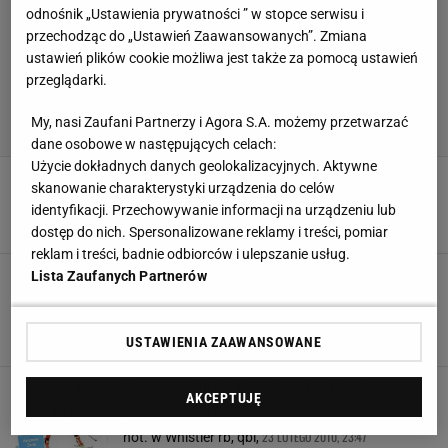
odnośnik „Ustawienia prywatności ” w stopce serwisu i
przechodząc do „Ustawień Zaawansowanych”. Zmiana
ustawień plików cookie możliwa jest także za pomocą ustawień
przeglądarki.
My, nasi Zaufani Partnerzy i Agora S.A. możemy przetwarzać
dane osobowe w następujących celach:
Użycie dokładnych danych geolokalizacyjnych. Aktywne
Vancouver 2010. Przełożony zjazd już bez Polki
skanowanie charakterystyki urządzenia do celów
- podsumowanie dwunastego dnia
identyfikacji. Przechowywanie informacji na urządzeniu lub
25 LUTEGO 2010, 00:29
Sport.pl,
dostęp do nich. Spersonalizowane reklamy i treści, pomiar
reklam i treści, badnie odbiorców i ulepszanie usług.
Vancouver 2010. Gąsienica-Daniel: Nie trafiłam
Lista Zaufanych Partnerów
w te ślady...
Jakub Ciastoń, Whistler Creekside,
24 LUTEGO 2010, 22:12
USTAWIENIA ZAAWANSOWANE
Vancouver 2010. Nowakowska: Magda ma
AKCEPTUJĘ
problem z nerwami, ale...
23 LUTEGO 2010, 23:47
not. w Whistler rb, qbi,