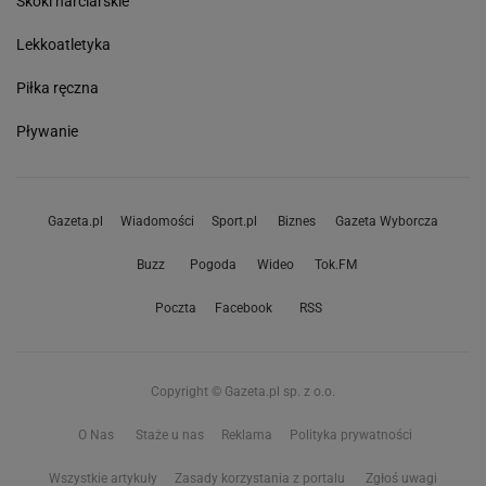
Skoki narciarskie
Lekkoatletyka
Piłka ręczna
Pływanie
Gazeta.pl
Wiadomości
Sport.pl
Biznes
Gazeta Wyborcza
Buzz
Pogoda
Wideo
Tok.FM
Poczta
Facebook
RSS
Copyright © Gazeta.pl sp. z o.o.
O Nas
Staże u nas
Reklama
Polityka prywatności
Wszystkie artykuły
Zasady korzystania z portalu
Zgłoś uwagi