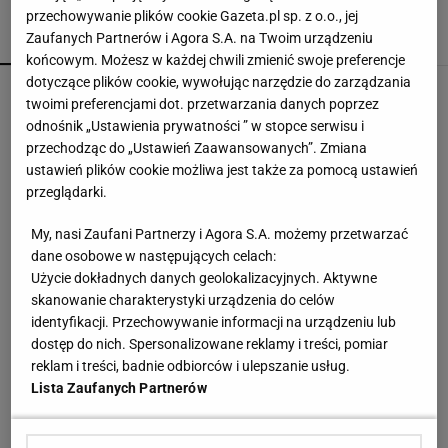
przechowywanie plików cookie Gazeta.pl sp. z o.o., jej
Zaufanych Partnerów i Agora S.A. na Twoim urządzeniu
POPULARNE
NAJNOWSZE
końcowym. Możesz w każdej chwili zmienić swoje preferencje
dotyczące plików cookie, wywołując narzędzie do zarządzania
Brat Grbicia radzi mu nie wracać do Serbii. "To
twoimi preferencjami dot. przetwarzania danych poprzez
przerażające"
odnośnik „Ustawienia prywatności ” w stopce serwisu i
przechodząc do „Ustawień Zaawansowanych”. Zmiana
ustawień plików cookie możliwa jest także za pomocą ustawień
Cały świat widział, jak Switolina potraktowała
przeglądarki.
rywalkę po meczu
My, nasi Zaufani Partnerzy i Agora S.A. możemy przetwarzać
dane osobowe w następujących celach:
Północna brama gazowa. Jak Polska buduje
Użycie dokładnych danych geolokalizacyjnych. Aktywne
nową architekturę energetyczną regionu
skanowanie charakterystyki urządzenia do celów
MATERIAŁ PROMOCYJNY
identyfikacji. Przechowywanie informacji na urządzeniu lub
dostęp do nich. Spersonalizowane reklamy i treści, pomiar
Tichonow grzmi: Z Polakami należy postąpić
reklam i treści, badnie odbiorców i ulepszanie usług.
dokładnie tak samo
Lista Zaufanych Partnerów
Wpadka z Abramowicz wywołała szum. U