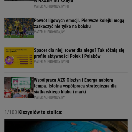
WPISANY DO KSIĘGI
MATERIAŁ PROMOCYJNY PR
Powrót ligowych emocji. Pierwsze kolejki mogą
zaskoczyć nie tylko na boisku
MATERIAŁ PROMOCYJNY
Spacer dla niej, rower dla niego? Tak różnią się
profile aktywności Polek i Polaków
MATERIAŁ PROMOCYJNY PR
Współpraca AZS Olsztyn i Energa nabiera
tempa. Istotna współpraca strategiczna dla
siatkarskiego klubu i marki
MATERIAŁ PROMOCYJNY
1/100
Kiszyniów to stolica: