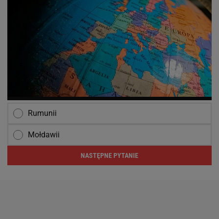
Rumunii
Mołdawii
NASTĘPNE PYTANIE