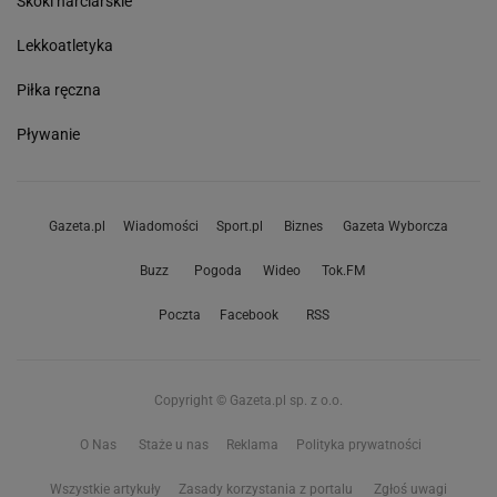
Skoki narciarskie
Lekkoatletyka
Piłka ręczna
Pływanie
Gazeta.pl
Wiadomości
Sport.pl
Biznes
Gazeta Wyborcza
Buzz
Pogoda
Wideo
Tok.FM
Poczta
Facebook
RSS
Copyright © Gazeta.pl sp. z o.o.
O Nas
Staże u nas
Reklama
Polityka prywatności
Wszystkie artykuły
Zasady korzystania z portalu
Zgłoś uwagi