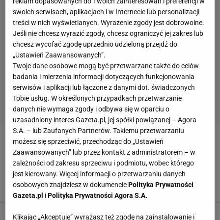
reklam dopasowanych do Twoich zainteresowań i preferencji w
swoich serwisach, aplikacjach i w Internecie lub personalizacji
treści w nich wyświetlanych. Wyrażenie zgody jest dobrowolne.
Jeśli nie chcesz wyrazić zgody, chcesz ograniczyć jej zakres lub
chcesz wycofać zgodę uprzednio udzieloną przejdź do
„Ustawień Zaawansowanych”.
Twoje dane osobowe mogą być przetwarzane także do celów
badania i mierzenia informacji dotyczących funkcjonowania
serwisów i aplikacji lub łączone z danymi dot. świadczonych
Tobie usług. W określonych przypadkach przetwarzanie
danych nie wymaga zgody i odbywa się w oparciu o
uzasadniony interes Gazeta.pl, jej spółki powiązanej – Agora
S.A. – lub Zaufanych Partnerów. Takiemu przetwarzaniu
PODBIEGI
możesz się sprzeciwić, przechodząc do „Ustawień
Zaawansowanych” lub przez kontakt z administratorem – w
zależności od zakresu sprzeciwu i podmiotu, wobec którego
Góry zimą - bieganie w śniegu
jest kierowany. Więcej informacji o przetwarzaniu danych
Magda Ostrowska-Dołęgowska,
osobowych znajdziesz w dokumencie
Polityka Prywatności
28 GRUDNIA 2011, 07:08
Gazeta.pl
i
Polityka Prywatności Agora S.A.
Klikając „Akceptuję” wyrażasz też zgodę na zainstalowanie i