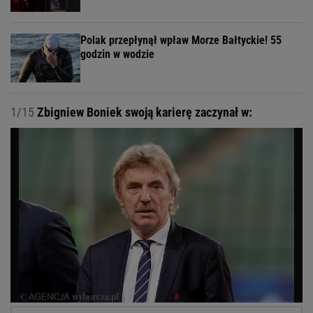
Polak przepłynął wpław Morze Bałtyckie! 55
godzin w wodzie
1/15
Zbigniew Boniek swoją karierę zaczynał w: