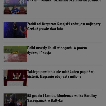
615 dni i koniec. Ukraiński skandalista powrócił
Zrobił to! Krzysztof Ratajski znów jest najlepszy.
Czekał prawie dwa lata
Polki ruszyły ile sił w nogach. A potem
dyskwalifikacja
Takiego powitania nie miał żaden papież w
historii. Nagranie obejrzały miliony
58 godzin i koniec. Mordercza walka Karoliny
Szczepaniak w Bałtyku