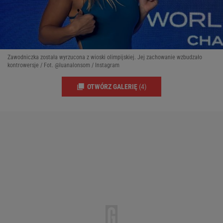
Zawodniczka została wyrzucona z wioski olimpijskiej. Jej zachowanie wzbudzało
kontrowersje / Fot. @luanalonsom / Instagram
OTWÓRZ GALERIĘ
(4)