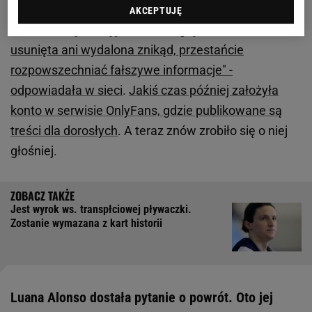
olimpijskiej przez paragwajski komitet olimpijski.
AKCEPTUJĘ
"Chciałam tylko wyjaśnić, że nigdy nie zostałam
usunięta ani wydalona znikąd, przestańcie
rozpowszechniać fałszywe informacje" -
odpowiadała w sieci
.
Jakiś czas później założyła
konto w serwisie OnlyFans, gdzie publikowane są
treści dla dorosłych
. A teraz znów zrobiło się o niej
głośniej.
Jest wyrok ws. transpłciowej pływaczki.
Zostanie wymazana z kart historii
Luana Alonso dostała pytanie o powrót. Oto jej