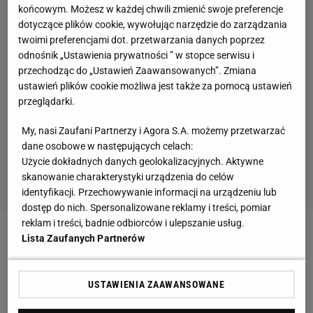
końcowym. Możesz w każdej chwili zmienić swoje preferencje
dotyczące plików cookie, wywołując narzędzie do zarządzania
twoimi preferencjami dot. przetwarzania danych poprzez
odnośnik „Ustawienia prywatności ” w stopce serwisu i
przechodząc do „Ustawień Zaawansowanych”. Zmiana
ustawień plików cookie możliwa jest także za pomocą ustawień
przeglądarki.
My, nasi Zaufani Partnerzy i Agora S.A. możemy przetwarzać
dane osobowe w następujących celach:
Użycie dokładnych danych geolokalizacyjnych. Aktywne
skanowanie charakterystyki urządzenia do celów
identyfikacji. Przechowywanie informacji na urządzeniu lub
dostęp do nich. Spersonalizowane reklamy i treści, pomiar
reklam i treści, badnie odbiorców i ulepszanie usług.
Lista Zaufanych Partnerów
Zobacz wideo
Kosecki mocno o Manchesterze
United: To jest chyba przeklęty klub
USTAWIENIA ZAAWANSOWANE
To doprowadziło do wydalenia jej z wioski