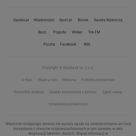
Gazeta.pl
Wiadomości
Sport.pl
Biznes
Gazeta Wyborcza
Buzz
Pogoda
Wideo
Tok.FM
Poczta
Facebook
RSS
Copyright © Gazeta.pl sp. z o.o.
O Nas
Staże u nas
Reklama
Polityka prywatności
Wszystkie artykuły
Zasady korzystania z portalu
Zgłoś uwagi
Ustawienia prywatności
Właściciel niniejszego serwisu nie wyraża zgody na zwielokrotnianie ani inne
korzystanie z utworów rozpowszechnionych w tym serwisie, w celu
eksploracji tekstów i danych. Więcej informacji w