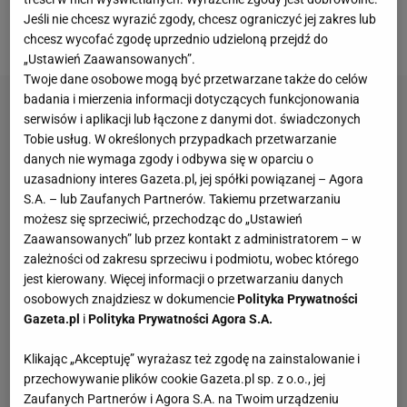
pokazywała w mediach społecznościowych, gdzie
Jeśli nie chcesz wyrazić zgody, chcesz ograniczyć jej zakres lub
zgromadziła dużą publikę.
chcesz wycofać zgodę uprzednio udzieloną przejdź do
„Ustawień Zaawansowanych”.
Twoje dane osobowe mogą być przetwarzane także do celów
badania i mierzenia informacji dotyczących funkcjonowania
serwisów i aplikacji lub łączone z danymi dot. świadczonych
Tobie usług. W określonych przypadkach przetwarzanie
danych nie wymaga zgody i odbywa się w oparciu o
uzasadniony interes Gazeta.pl, jej spółki powiązanej – Agora
S.A. – lub Zaufanych Partnerów. Takiemu przetwarzaniu
możesz się sprzeciwić, przechodząc do „Ustawień
Zaawansowanych” lub przez kontakt z administratorem – w
zależności od zakresu sprzeciwu i podmiotu, wobec którego
jest kierowany. Więcej informacji o przetwarzaniu danych
osobowych znajdziesz w dokumencie
Polityka Prywatności
Gazeta.pl
i
Polityka Prywatności Agora S.A.
Klikając „Akceptuję” wyrażasz też zgodę na zainstalowanie i
przechowywanie plików cookie Gazeta.pl sp. z o.o., jej
Zaufanych Partnerów i Agora S.A. na Twoim urządzeniu