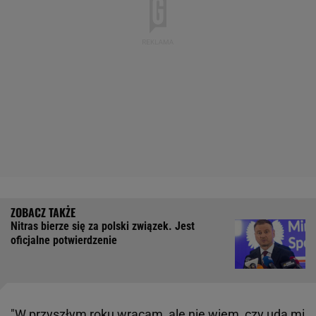
Nitras bierze się za polski związek. Jest
oficjalne potwierdzenie
"W przyszłym roku wracam, ale nie wiem, czy uda mi