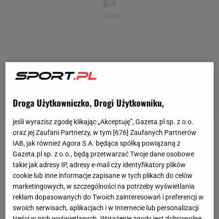
Droga Użytkowniczko, Drogi Użytkowniku,
jeśli wyrazisz zgodę klikając „Akceptuję”, Gazeta.pl sp. z o.o.
oraz jej Zaufani Partnerzy, w tym [
676
] Zaufanych Partnerów
Luana Alonso, 21-letnia paragwajska pływaczka,
IAB, jak również Agora S.A. będąca spółką powiązaną z
zrobiła wokół siebie mnóstwo szumu podczas
Gazeta.pl sp. z o.o., będą przetwarzać Twoje dane osobowe
takie jak adresy IP, adresy e-mail czy identyfikatory plików
igrzysk olimpijskich w Paryżu. Po nieudanym starcie
cookie lub inne informacje zapisane w tych plikach do celów
w eliminacjach ogłosiła zakończenie kariery, lecz nie
marketingowych, w szczególności na potrzeby wyświetlania
wróciła do ojczyzny, tylko została w stolicy
Francji
i
reklam dopasowanych do Twoich zainteresowań i preferencji w
swoich serwisach, aplikacjach i w Internecie lub personalizacji
odwiedzała przeróżne lokalizacje. Wszystko
treści w nich wyświetlanych. Wyrażenie zgody jest dobrowolne.