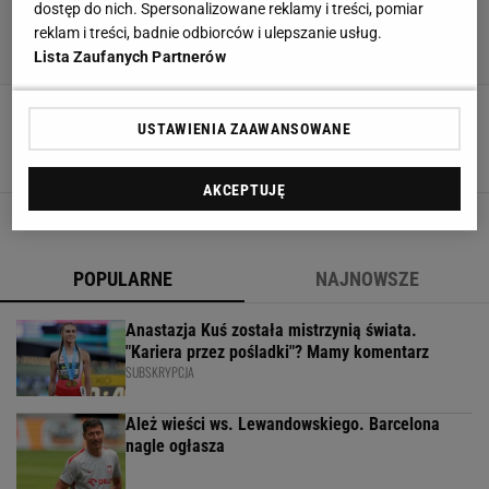
dostęp do nich. Spersonalizowane reklamy i treści, pomiar
reklam i treści, badnie odbiorców i ulepszanie usług.
Lista Zaufanych Partnerów
Ekstraklasa. Piotr Wlazło zachwycił! Gol sezonu
w polskiej lidze?
USTAWIENIA ZAAWANSOWANE
10 GRUDNIA 2016, 19:51
DW,
AKCEPTUJĘ
POPULARNE
NAJNOWSZE
Anastazja Kuś została mistrzynią świata.
"Kariera przez pośladki"? Mamy komentarz
SUBSKRYPCJA
Ależ wieści ws. Lewandowskiego. Barcelona
nagle ogłasza