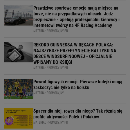
Prawdziwe sportowe emocje mają miejsce na
torze, nie na przypadkowych ulicach. Jedź
bezpiecznie - apelują profesjonalni kierowcy i
internetowi twórcy na 4F Racing Academy
MATERIAŁ PROMOCYJNY PR
REKORD GUINNESSA W RĘKACH POLAKA:
NAJSZYBSZE PRZEPŁYNIĘCIĘ BAŁTYKU NA
DESCE WINDSURFINGOWEJ - OFICJALNIE
WPISANY DO KSIĘGI
MATERIAŁ PROMOCYJNY PR
Powrót ligowych emocji. Pierwsze kolejki mogą
zaskoczyć nie tylko na boisku
MATERIAŁ PROMOCYJNY
Spacer dla niej, rower dla niego? Tak różnią się
profile aktywności Polek i Polaków
MATERIAŁ PROMOCYJNY PR