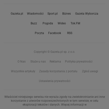
Gazeta.pl
Wiadomości
Sport.pl
Biznes
Gazeta Wyborcza
Buzz
Pogoda
Wideo
Tok.FM
Poczta
Facebook
RSS
Copyright © Gazeta.pl sp. z o.o.
O Nas
Staże u nas
Reklama
Polityka prywatności
Wszystkie artykuły
Zasady korzystania z portalu
Zgłoś uwagi
Ustawienia prywatności
Właściciel niniejszego serwisu nie wyraża zgody na zwielokrotnianie ani inne
korzystanie z utworów rozpowszechnionych w tym serwisie, w celu
eksploracji tekstów i danych. Więcej informacji w