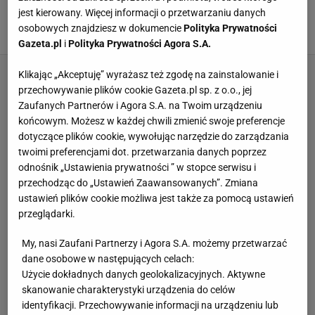
wytrzymał. "Zwracam się do panów w
jest kierowany. Więcej informacji o przetwarzaniu danych
garniturkach"
osobowych znajdziesz w dokumencie
Polityka Prywatności
3 PAŹDZIERNIKA 2021, 08:39
JB,
Gazeta.pl
i
Polityka Prywatności Agora S.A.
Klikając „Akceptuję” wyrażasz też zgodę na zainstalowanie i
przechowywanie plików cookie Gazeta.pl sp. z o.o., jej
Zaufanych Partnerów i Agora S.A. na Twoim urządzeniu
końcowym. Możesz w każdej chwili zmienić swoje preferencje
dotyczące plików cookie, wywołując narzędzie do zarządzania
twoimi preferencjami dot. przetwarzania danych poprzez
odnośnik „Ustawienia prywatności ” w stopce serwisu i
przechodząc do „Ustawień Zaawansowanych”. Zmiana
ustawień plików cookie możliwa jest także za pomocą ustawień
przeglądarki.
My, nasi Zaufani Partnerzy i Agora S.A. możemy przetwarzać
dane osobowe w następujących celach:
Użycie dokładnych danych geolokalizacyjnych. Aktywne
skanowanie charakterystyki urządzenia do celów
identyfikacji. Przechowywanie informacji na urządzeniu lub