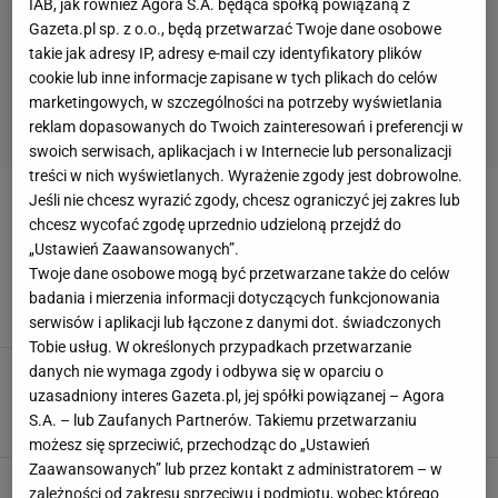
IAB, jak również Agora S.A. będąca spółką powiązaną z
Gazeta.pl sp. z o.o., będą przetwarzać Twoje dane osobowe
takie jak adresy IP, adresy e-mail czy identyfikatory plików
cookie lub inne informacje zapisane w tych plikach do celów
marketingowych, w szczególności na potrzeby wyświetlania
reklam dopasowanych do Twoich zainteresowań i preferencji w
swoich serwisach, aplikacjach i w Internecie lub personalizacji
treści w nich wyświetlanych. Wyrażenie zgody jest dobrowolne.
Jeśli nie chcesz wyrazić zgody, chcesz ograniczyć jej zakres lub
PIOTR WLAZŁO
chcesz wycofać zgodę uprzednio udzieloną przejdź do
„Ustawień Zaawansowanych”.
Borek mówi wprost: Dla mnie to jest dramat
Twoje dane osobowe mogą być przetwarzane także do celów
16 MAJA 2025, 15:26
Filip Macuda,
badania i mierzenia informacji dotyczących funkcjonowania
serwisów i aplikacji lub łączone z danymi dot. świadczonych
Tobie usług. W określonych przypadkach przetwarzanie
Tak wygląda klasyfikacja strzelców
danych nie wymaga zgody i odbywa się w oparciu o
Ekstraklasy. Wstyd dla polskiej piłki
uzasadniony interes Gazeta.pl, jej spółki powiązanej – Agora
S.A. – lub Zaufanych Partnerów. Takiemu przetwarzaniu
14 MAJA 2025, 16:28
Błażej Winter,
możesz się sprzeciwić, przechodząc do „Ustawień
Zaawansowanych” lub przez kontakt z administratorem – w
"To wstyd"! Piłkarz wrócił do Radomia i nie
zależności od zakresu sprzeciwu i podmiotu, wobec którego