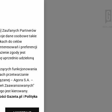
6
] Zaufanych Partnerów
woje dane osobowe takie
likach do celów
teresowań i preferencji
ażenie zgody jest
dę uprzednio udzieloną
yczących funkcjonowania
kach przetwarzanie
ązanej – Agora S.A. –
awień Zaawansowanych”
go jest kierowany.
ości Gazeta.pl
i
Polityka