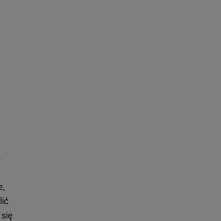
-
e,
lić
 się