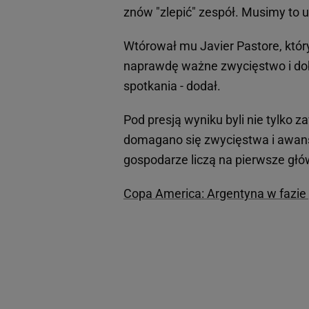
znów "zlepić" zespół. Musimy to 
Wtórował mu Javier Pastore, który
naprawdę ważne zwycięstwo i dob
spotkania - dodał.
Pod presją wyniku byli nie tylko z
domagano się zwycięstwa i awansu
gospodarze liczą na pierwsze głó
Copa America: Argentyna w fazie 