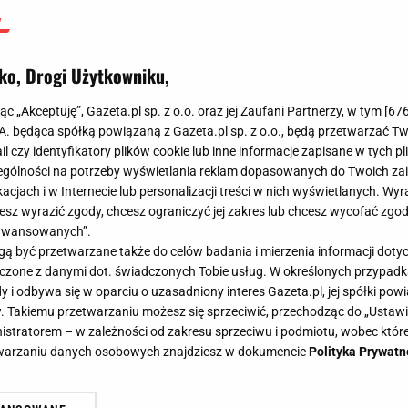
ko, Drogi Użytkowniku,
jąc „Akceptuję”, Gazeta.pl sp. z o.o. oraz jej Zaufani Partnerzy, w tym [
67
.A. będąca spółką powiązaną z Gazeta.pl sp. z o.o., będą przetwarzać T
ail czy identyfikatory plików cookie lub inne informacje zapisane w tych p
gólności na potrzeby wyświetlania reklam dopasowanych do Twoich zain
acjach i w Internecie lub personalizacji treści w nich wyświetlanych. Wyr
cesz wyrazić zgody, chcesz ograniczyć jej zakres lub chcesz wycofać zgo
aawansowanych”.
 być przetwarzane także do celów badania i mierzenia informacji dot
 łączone z danymi dot. świadczonych Tobie usług. W określonych przypad
i odbywa się w oparciu o uzasadniony interes Gazeta.pl, jej spółki powi
. Takiemu przetwarzaniu możesz się sprzeciwić, przechodząc do „Ust
nistratorem – w zależności od zakresu sprzeciwu i podmiotu, wobec które
etwarzaniu danych osobowych znajdziesz w dokumencie
Polityka Prywatn