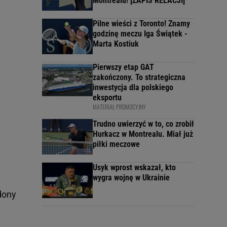
Montrealu! [ZAPIS RELACJI]
Pilne wieści z Toronto! Znamy
godzinę meczu Iga Świątek -
Marta Kostiuk
Pierwszy etap GAT
zakończony. To strategiczna
inwestycja dla polskiego
eksportu
MATERIAŁ PROMOCYJNY
Trudno uwierzyć w to, co zrobił
Hurkacz w Montrealu. Miał już
piłki meczowe
Usyk wprost wskazał, kto
wygra wojnę w Ukrainie
dony