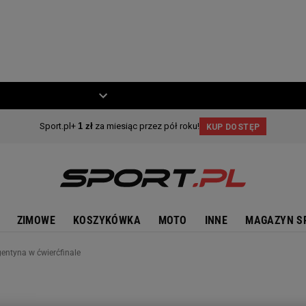
ZIECKO
MOTO
ZIMOWE
KOSZYKÓWKA
MOTO
INNE
MAGAZYN S
entyna w ćwierćfinale