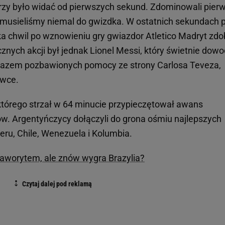
zy było widać od pierwszych sekund. Zdominowali pier
ć musieliśmy niemal do gwizdka. W ostatnich sekundach 
ilka chwil po wznowieniu gry gwiazdor Atletico Madryt zdo
nych akcji był jednak Lionel Messi, który świetnie dowo
razem pozbawionych pomocy ze strony Carlosa Teveza,
awce.
 którego strzał w 64 minucie przypieczętował awans
w. Argentyńczycy dołączyli do grona ośmiu najlepszych
Peru, Chile, Wenezuela i Kolumbia.
aworytem, ale znów wygra Brazylia?