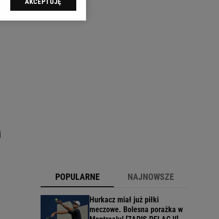
AKCEPTUJĘ
l sp. z o.o., jej
ić swoje preferencje
arzania danych poprzez
ych”. Zmiana ustawień
ach:
 celów identyfikacji.
omiar reklam i treści,
i
POPULARNE
NAJNOWSZE
Hurkacz miał już piłki
meczowe. Bolesna porażka w