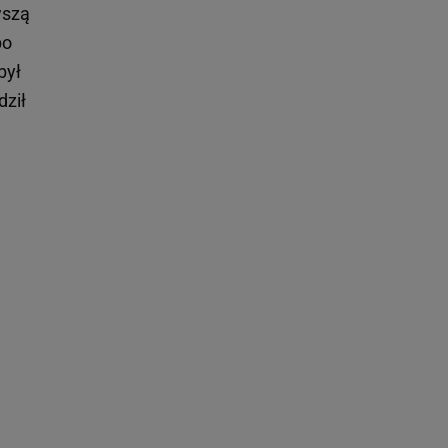
wszą
po
był
dził