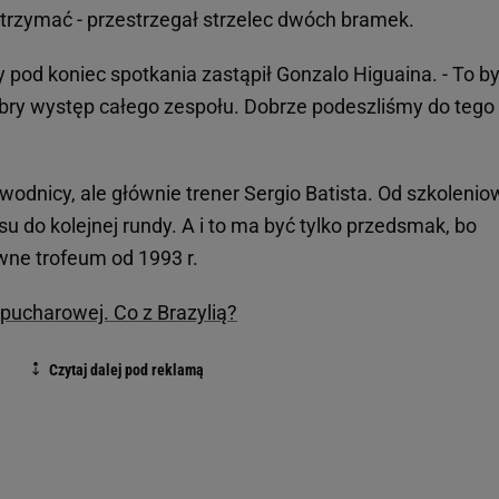
utrzymać - przestrzegał strzelec dwóch bramek.
 pod koniec spotkania zastąpił Gonzalo Higuaina. - To by
ry występ całego zespołu. Dobrze podeszliśmy do tego
awodnicy, ale głównie trener Sergio Batista. Od szkoleni
 do kolejnej rundy. A i to ma być tylko przedsmak, bo
wne trofeum od 1993 r.
pucharowej. Co z Brazylią?