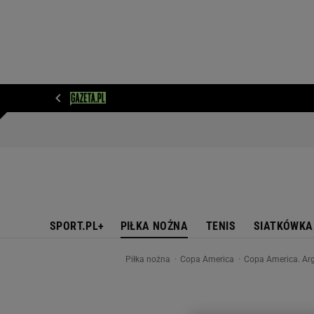
WIADOMOŚCI
NEXT
SPORT
PLOTEK
D
SPORT.PL+
PIŁKA NOŻNA
TENIS
SIATKÓWKA
Piłka nożna
Copa America
Copa America. Arg