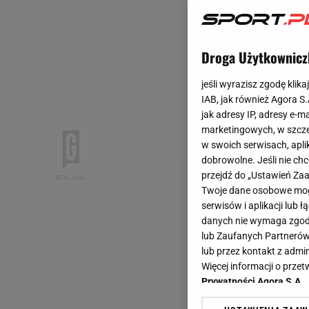
Droga Użytkownicz
jeśli wyrazisz zgodę klika
IAB, jak również Agora S
jak adresy IP, adresy e-m
marketingowych, w szcze
w swoich serwisach, aplik
dobrowolne. Jeśli nie ch
przejdź do „Ustawień Z
Twoje dane osobowe mogą
serwisów i aplikacji lub
danych nie wymaga zgody 
lub Zaufanych Partnerów
lub przez kontakt z admi
Więcej informacji o prz
Prywatności Agora S.A.