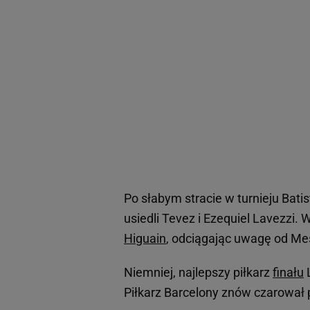
Po słabym stracie w turnieju Bat
usiedli Tevez i Ezequiel Lavezzi.
Higuain
, odciągając uwagę od Me
Niemniej, najlepszy piłkarz
finału
L
Piłkarz Barcelony znów czarował p