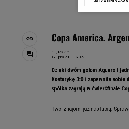
USTAWIENIA ZAA
Klikając „Akceptuję” wyra
Zaufanych Partnerów i A
dotyczące plików cookie,
odnośnik „Ustawienia pr
plików cookie możliwa je
Copa America. Argen
My, nasi Zaufani Partne
Użycie dokładnych danych
Przechowywanie informacji
gul, reuters
12 lipca 2011, 07:16
badnie odbiorców i uleps
Dzięki dwóm golom Aguero i jedn
Kostarykę 3:0 i zapewniła sobie 
spółka zagrają w ćwierćfinale Co
Twoi znajomi już nas lubią. Spra