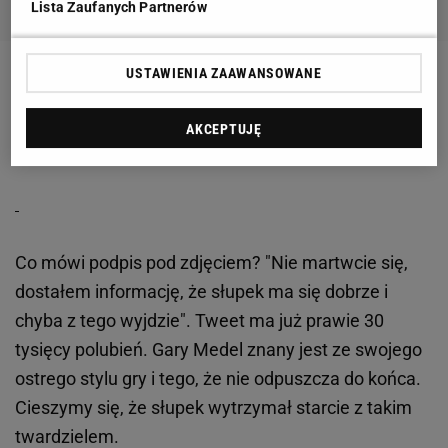
Lista Zaufanych Partnerów
USTAWIENIA ZAAWANSOWANE
Chile ostatecznie wygrało w rzutach karnych, a
AKCEPTUJĘ
Medel w poniedziałek zamieścił takiego tweeta:
Co mówi podpis pod zdjęciem? "Nie martwcie się,
dostałem informację, że słupek ma się dobrze i
chyba z tego wyjdzie". Tweet ma już prawie 30
tysięcy polubień. Gary Medel znany jest ze swojego
ostrego stylu gry i tego, że nie odpuszcza do końca.
Cieszymy się, że słupek wytrzymał starcie z takim
twardzielem.