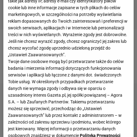
takie jak adresy IP, adresy e-mail czy identyfikatory plików
cookie lub inne informacje zapisane w tych plikach do celów
marketingowych, w szczególności na potrzeby wyświetlania
reklam dopasowanych do Twoich zainteresowań i preferencji w
swoich serwisach, aplikacjach i w Internecie lub personalizacji
treści w nich wyświetlanych. Wyrażenie zgody jest dobrowolne.
Jeśli nie chcesz wyrazić zgody, chcesz ograniczyć jej zakres lub
W trakcie meczu z Argentyną Medel stracił piłkę na
chcesz wycofać zgodę uprzednio udzieloną przejdź do
rzecz Gonzalo Higuaina, a gdy próbował ratować
„Ustawień Zaawansowanych”.
sytuację wpadł na słupek, cała sytuacja wyglądała
Twoje dane osobowe mogą być przetwarzane także do celów
badania i mierzenia informacji dotyczących funkcjonowania
bardzo groźnie.
serwisów i aplikacji lub łączone z danymi dot. świadczonych
Tobie usług. W określonych przypadkach przetwarzanie
danych nie wymaga zgody i odbywa się w oparciu o
uzasadniony interes Gazeta.pl, jej spółki powiązanej – Agora
S.A. – lub Zaufanych Partnerów. Takiemu przetwarzaniu
możesz się sprzeciwić, przechodząc do „Ustawień
Zaawansowanych” lub przez kontakt z administratorem – w
zależności od zakresu sprzeciwu i podmiotu, wobec którego
jest kierowany. Więcej informacji o przetwarzaniu danych
osobowych znajdziesz w dokumencie
Polityka Prywatności