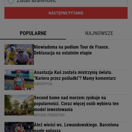
Zlatan Ibrahimović
NASTĘPNE PYTANIE
POPULARNE
NAJNOWSZE
Niewiadoma na podium Tour de France.
Deklasacja na ostatnim etapie
Anastazja Kuś została mistrzynią świata.
"Kariera przez pośladki"? Mamy komentarz
SUBSKRYPCJA
Second home nad morzem zyskuje na
popularności. Coraz więcej osób wybiera ten
model inwestowania
MATERIAŁ PROMOCYJNY
Ależ wieści ws. Lewandowskiego. Barcelona
nagle ogłasza