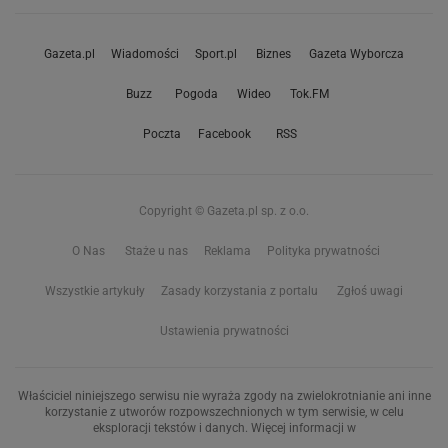
Gazeta.pl
Wiadomości
Sport.pl
Biznes
Gazeta Wyborcza
Buzz
Pogoda
Wideo
Tok.FM
Poczta
Facebook
RSS
Copyright © Gazeta.pl sp. z o.o.
O Nas
Staże u nas
Reklama
Polityka prywatności
Wszystkie artykuły
Zasady korzystania z portalu
Zgłoś uwagi
Ustawienia prywatności
Właściciel niniejszego serwisu nie wyraża zgody na zwielokrotnianie ani inne
korzystanie z utworów rozpowszechnionych w tym serwisie, w celu
eksploracji tekstów i danych. Więcej informacji w