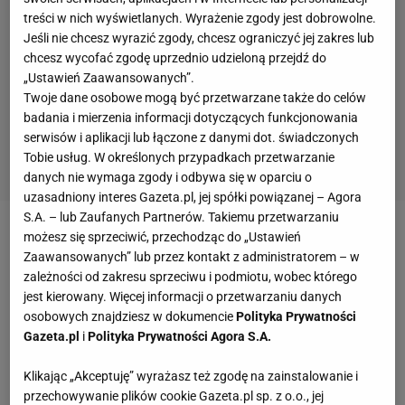
treści w nich wyświetlanych. Wyrażenie zgody jest dobrowolne.
Jeśli nie chcesz wyrazić zgody, chcesz ograniczyć jej zakres lub
chcesz wycofać zgodę uprzednio udzieloną przejdź do
„Ustawień Zaawansowanych”.
Twoje dane osobowe mogą być przetwarzane także do celów
badania i mierzenia informacji dotyczących funkcjonowania
serwisów i aplikacji lub łączone z danymi dot. świadczonych
Tobie usług. W określonych przypadkach przetwarzanie
danych nie wymaga zgody i odbywa się w oparciu o
uzasadniony interes Gazeta.pl, jej spółki powiązanej – Agora
S.A. – lub Zaufanych Partnerów. Takiemu przetwarzaniu
możesz się sprzeciwić, przechodząc do „Ustawień
Wicemistrzowie świata od samego początku
Zaawansowanych” lub przez kontakt z administratorem – w
uzyskali miażdżącą przewagę nad rywalem.
zależności od zakresu sprzeciwu i podmiotu, wobec którego
Argentyńczycy prowadzenie objęli już w 3. minucie -
jest kierowany. Więcej informacji o przetwarzaniu danych
osobowych znajdziesz w dokumencie
Polityka Prywatności
wtedy
Messi
znakomicie zagrał do niepilnowanego
Gazeta.pl
i
Polityka Prywatności Agora S.A.
Lavezziego, który pewnym strzałem głową pokonał
Brada Guzana. Na 2:0 32. minucie podwyższył
Klikając „Akceptuję” wyrażasz też zgodę na zainstalowanie i
przechowywanie plików cookie Gazeta.pl sp. z o.o., jej
właśnie Messi. Kolejne dwie bramki Argentyna