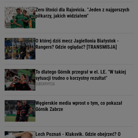
Zero litości dla Rajovicia. "Jeden z najgorszych
piłkarzy, jakich widziałem"
O której dziś mecz Jagiellonia Białystok -
Rangers? Gdzie oglądać? [TRANSMISJA]
To dlatego Górnik przegrał w el. LE. "W takiej
sytuacji trudno o korzystny rezultat"
SUBSKRYPCJA
Węgierskie media wprost o tym, co pokazał
Górnik Zabrze
Lech Poznań - Klaksvik. Gdzie obejrzeć? O