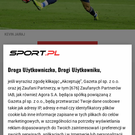
KEVIN JAIRAJ
OTWÓRZ GALERIĘ
(7)
Droga Użytkowniczko, Drogi Użytkowniku,
jeśli wyrazisz zgodę klikając „Akceptuję”, Gazeta.pl sp. z o.o.
oraz jej Zaufani Partnerzy, w tym [
676
] Zaufanych Partnerów
IAB, jak również Agora S.A. będąca spółką powiązaną z
Gazeta.pl sp. z o.o., będą przetwarzać Twoje dane osobowe
takie jak adresy IP, adresy e-mail czy identyfikatory plików
cookie lub inne informacje zapisane w tych plikach do celów
marketingowych, w szczególności na potrzeby wyświetlania
reklam dopasowanych do Twoich zainteresowań i preferencji w
swoich serwisach, aplikacjach i w Internecie lub personalizacji