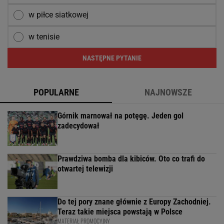
w piłce siatkowej
w tenisie
NASTĘPNE PYTANIE
POPULARNE
NAJNOWSZE
Górnik marnował na potęgę. Jeden gol
zadecydował
Prawdziwa bomba dla kibiców. Oto co trafi do
otwartej telewizji
Do tej pory znane głównie z Europy Zachodniej.
Teraz takie miejsca powstają w Polsce
MATERIAŁ PROMOCYJNY