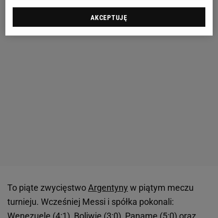
AKCEPTUJĘ
To piąte zwycięstwo
Argentyny
w piątym meczu
turnieju. Wcześniej Messi i spółka pokonali:
Wenezuelę (4:1), Boliwię (3:0), Panamę (5:0) oraz