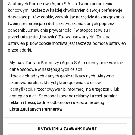
Zaufanych Partnerów i Agora S.A. na Twoim urządzeniu
zdobyła po przerwie - w 50. min i 86. min do siatki
końcowym. Możesz w każdej chwili zmienić swoje preferencje
rywala trafiał
Higuain
. Reprezentacja USA w ciągu
dotyczące plików cookie, wywołując narzędzie do zarządzania
meczu nie oddała ani jednego strzału.
twoimi preferencjami dot. przetwarzania danych poprzez
odnośnik „Ustawienia prywatności ” w stopce serwisu i
przechodząc do „Ustawień Zaawansowanych”. Zmiana
ustawień plików cookie możliwa jest także za pomocą ustawień
przeglądarki.
My, nasi Zaufani Partnerzy i Agora S.A. możemy przetwarzać
dane osobowe w następujących celach:
Użycie dokładnych danych geolokalizacyjnych. Aktywne
skanowanie charakterystyki urządzenia do celów
identyfikacji. Przechowywanie informacji na urządzeniu lub
dostęp do nich. Spersonalizowane reklamy i treści, pomiar
reklam i treści, badnie odbiorców i ulepszanie usług.
Lista Zaufanych Partnerów
USTAWIENIA ZAAWANSOWANE