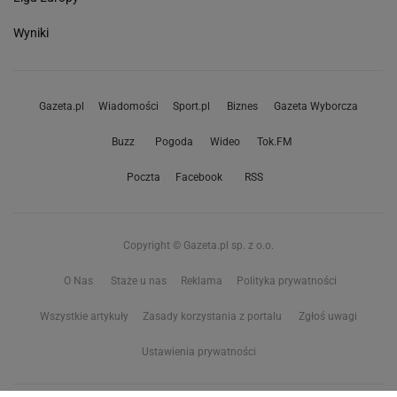
Wyniki
Gazeta.pl
Wiadomości
Sport.pl
Biznes
Gazeta Wyborcza
Buzz
Pogoda
Wideo
Tok.FM
Poczta
Facebook
RSS
Copyright © Gazeta.pl sp. z o.o.
O Nas
Staże u nas
Reklama
Polityka prywatności
Wszystkie artykuły
Zasady korzystania z portalu
Zgłoś uwagi
Ustawienia prywatności