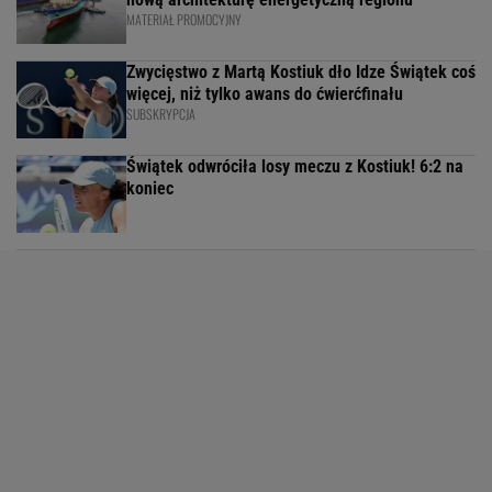
MATERIAŁ PROMOCYJNY
Zwycięstwo z Martą Kostiuk dło Idze Świątek coś
więcej, niż tylko awans do ćwierćfinału
SUBSKRYPCJA
Świątek odwróciła losy meczu z Kostiuk! 6:2 na
koniec