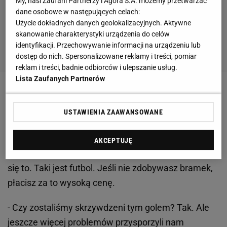
My, nasi Zaufani Partnerzy i Agora S.A. możemy przetwarzać
dane osobowe w następujących celach:
Użycie dokładnych danych geolokalizacyjnych. Aktywne
skanowanie charakterystyki urządzenia do celów
identyfikacji. Przechowywanie informacji na urządzeniu lub
dostęp do nich. Spersonalizowane reklamy i treści, pomiar
reklam i treści, badnie odbiorców i ulepszanie usług.
Lista Zaufanych Partnerów
- Widzieliśmy, że dotknął
piłki
ręką, ale nie możemy
narzekać. Sędzia powiedział, że rozmawiał o tej
USTAWIENIA ZAAWANSOWANE
sytuacji z pozostałymi arbitrami, którzy nie widzieli
ręki - powiedział Miranda. - Staraliśmy się strzelić
AKCEPTUJĘ
gola od początku
meczu
, ale niestety nie udało nam
się to. Taki jest futbol. Jeśli nie zdobywasz bramek,
płacisz za to wysoką cenę.
- Czy zostaliśmy skrzywdzeni tym golem? Tak. Ale
jeszcze więcej problemów przysporzyli nam