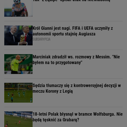
Król Gianni jest nagi. FIFA i UEFA uczyniły z
autonomii sportu stajnię Augiasza
SUBSKRYPCJA
Marciniak zdradził ws. rozmowy z Messim. "Nie
byłem na to przygotowany"
Sędzia tłumaczy się z kontrowersyjnej decyzji w
meczu Korony z Legią
18-letni Polak błysnął w bramce Wolfsburga. Nie
będą tęsknić za Grabarą?