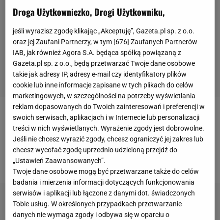
Droga Użytkowniczko, Drogi Użytkowniku,
jeśli wyrazisz zgodę klikając „Akceptuję”, Gazeta.pl sp. z o.o.
oraz jej Zaufani Partnerzy, w tym [
676
] Zaufanych Partnerów
IAB, jak również Agora S.A. będąca spółką powiązaną z
Gazeta.pl sp. z o.o., będą przetwarzać Twoje dane osobowe
takie jak adresy IP, adresy e-mail czy identyfikatory plików
cookie lub inne informacje zapisane w tych plikach do celów
marketingowych, w szczególności na potrzeby wyświetlania
reklam dopasowanych do Twoich zainteresowań i preferencji w
swoich serwisach, aplikacjach i w Internecie lub personalizacji
- Nie rozumiem, dlaczego sędziowie rozmawiali
treści w nich wyświetlanych. Wyrażenie zgody jest dobrowolne.
przez cztery minuty i nie podjęli właściwej decyzji. W
Jeśli nie chcesz wyrazić zgody, chcesz ograniczyć jej zakres lub
ten sposób zostaliśmy wyeliminowani - mówi
chcesz wycofać zgodę uprzednio udzieloną przejdź do
Dunga.
„Ustawień Zaawansowanych”.
Twoje dane osobowe mogą być przetwarzane także do celów
badania i mierzenia informacji dotyczących funkcjonowania
serwisów i aplikacji lub łączone z danymi dot. świadczonych
Tobie usług. W określonych przypadkach przetwarzanie
danych nie wymaga zgody i odbywa się w oparciu o