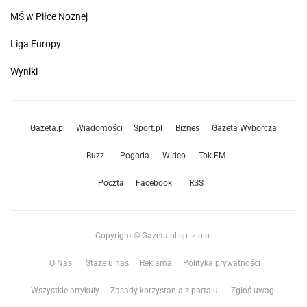
MŚ w Piłce Nożnej
Liga Europy
Wyniki
Gazeta.pl
Wiadomości
Sport.pl
Biznes
Gazeta Wyborcza
Buzz
Pogoda
Wideo
Tok.FM
Poczta
Facebook
RSS
Copyright © Gazeta.pl sp. z o.o.
O Nas
Staże u nas
Reklama
Polityka prywatności
Wszystkie artykuły
Zasady korzystania z portalu
Zgłoś uwagi