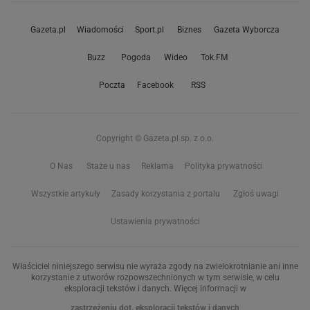
Gazeta.pl
Wiadomości
Sport.pl
Biznes
Gazeta Wyborcza
Buzz
Pogoda
Wideo
Tok.FM
Poczta
Facebook
RSS
Copyright © Gazeta.pl sp. z o.o.
O Nas
Staże u nas
Reklama
Polityka prywatności
Wszystkie artykuły
Zasady korzystania z portalu
Zgłoś uwagi
Ustawienia prywatności
Właściciel niniejszego serwisu nie wyraża zgody na zwielokrotnianie ani inne
korzystanie z utworów rozpowszechnionych w tym serwisie, w celu
eksploracji tekstów i danych. Więcej informacji w
zastrzeżeniu dot. eksploracji tekstów i danych