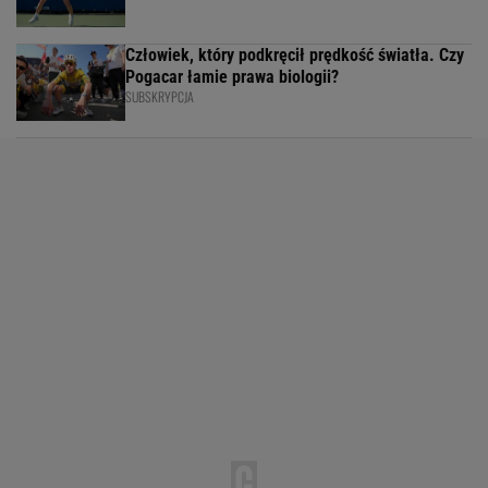
Człowiek, który podkręcił prędkość światła. Czy
Pogacar łamie prawa biologii?
SUBSKRYPCJA