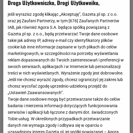
Droga Użytkowniczko, Drogi Użytkowniku,
jeśli wyrazisz zgodę klikając „Akceptuję”, Gazeta.pl sp. z o.o.
oraz jej Zaufani Partnerzy, w tym [
676
] Zaufanych Partnerów
IAB, jak również Agora S.A. będąca spółką powiązaną z
Gazeta.pl sp. z o.o., będą przetwarzać Twoje dane osobowe
takie jak adresy IP, adresy e-mail czy identyfikatory plików
cookie lub inne informacje zapisane w tych plikach do celów
Jesień zeszłego roku była dla
Pawła Bochniewicza
marketingowych, w szczególności na potrzeby wyświetlania
reklam dopasowanych do Twoich zainteresowań i preferencji w
bardzo udana. Swoją dobrą dyspozycją w
swoich serwisach, aplikacjach i w Internecie lub personalizacji
Ekstraklasie
zapracował na wyjazd do
treści w nich wyświetlanych. Wyrażenie zgody jest dobrowolne.
holenderskiego Heerenveen. W barwach tego
Jeśli nie chcesz wyrazić zgody, chcesz ograniczyć jej zakres lub
chcesz wycofać zgodę uprzednio udzieloną przejdź do
zespołu zaliczył 31
meczów
i zdobył dwa gole. Dwa
„Ustawień Zaawansowanych”.
razy zagrał nawet w
reprezentacji Polski
jeszcze za
Twoje dane osobowe mogą być przetwarzane także do celów
kadencji
Jerzego Brzęczka
.
badania i mierzenia informacji dotyczących funkcjonowania
serwisów i aplikacji lub łączone z danymi dot. świadczonych
Tobie usług. W określonych przypadkach przetwarzanie
danych nie wymaga zgody i odbywa się w oparciu o
uzasadniony interes Gazeta.pl, jej spółki powiązanej – Agora