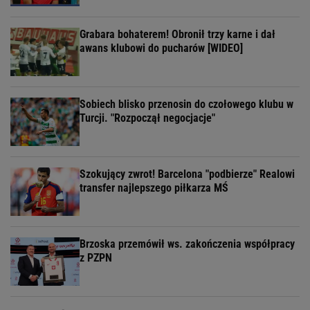
Grabara bohaterem! Obronił trzy karne i dał
awans klubowi do pucharów [WIDEO]
Sobiech blisko przenosin do czołowego klubu w
Turcji. "Rozpoczął negocjacje"
Szokujący zwrot! Barcelona "podbierze" Realowi
transfer najlepszego piłkarza MŚ
Brzoska przemówił ws. zakończenia współpracy
z PZPN