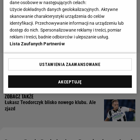
dane osobowe w następujących celach:
Użycie dokładnych danych geolokalizacyjnych. Aktywne
skanowanie charakterystyki urządzenia do celów
identyfikacji. Przechowywanie informacji na urządzeniu lub
dostęp do nich. Spersonalizowane reklamy i treści, pomiar
reklam i treści, badnie odbiorców i ulepszanie usług.
Lista Zaufanych Partnerów
USTAWIENIA ZAAWANSOWANE
Zobacz wideo
Bitwa o fotel prezesa PZPN. "Jestem
zniesmaczony unikaniem debaty"
AKCEPTUJĘ
Łukasz Teodorczyk blisko nowego klubu. Ale
zjazd