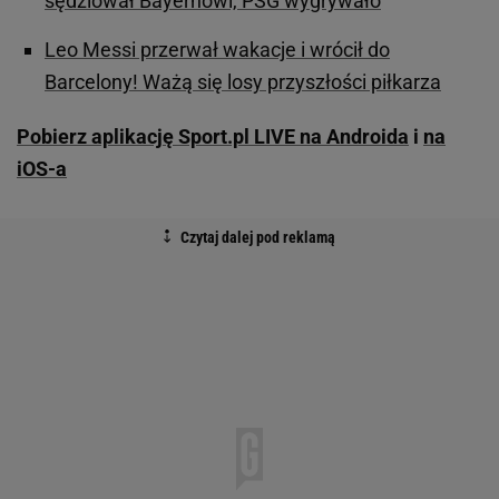
sędziował Bayernowi, PSG wygrywało
Leo Messi przerwał wakacje i wrócił do
Barcelony! Ważą się losy przyszłości piłkarza
Pobierz aplikację Sport.pl LIVE na Androida
i
na
iOS-a