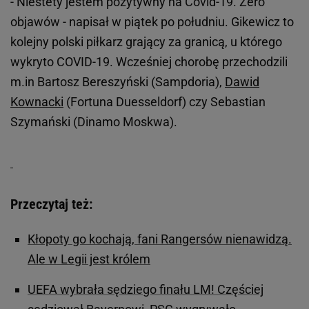
- Niestety jestem pozytywny na Covid-19. Zero
objawów - napisał w piątek po południu. Gikewicz to
kolejny polski piłkarz grający za granicą, u którego
wykryto COVID-19. Wcześniej chorobę przechodzili
m.in Bartosz Bereszyński (Sampdoria),
Dawid
Kownacki
(Fortuna Duesseldorf) czy Sebastian
Szymański (Dinamo Moskwa).
Przeczytaj też:
Kłopoty go kochają, fani Rangersów nienawidzą.
Ale w Legii jest królem
UEFA wybrała sędziego finału LM! Częściej