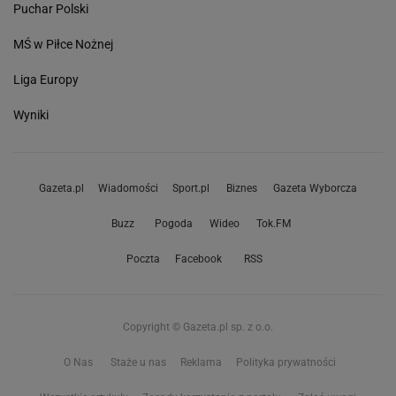
Puchar Polski
MŚ w Piłce Nożnej
Liga Europy
Wyniki
Gazeta.pl
Wiadomości
Sport.pl
Biznes
Gazeta Wyborcza
Buzz
Pogoda
Wideo
Tok.FM
Poczta
Facebook
RSS
Copyright © Gazeta.pl sp. z o.o.
O Nas
Staże u nas
Reklama
Polityka prywatności