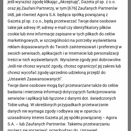
jeśli wyrazisz zgodę klikając „Akceptuję”, Gazeta.pl sp. z o.o.
oraz jej Zaufani Partnerzy, w tym [
676
] Zaufanych Partnerów
IAB, jak również Agora S.A. będąca spółką powiązaną z
Gazeta.pl sp. z o.o., będą przetwarzać Twoje dane osobowe
takie jak adresy IP, adresy e-mail czy identyfikatory plików
cookie lub inne informacje zapisane w tych plikach do celów
marketingowych, w szczególności na potrzeby wyświetlania
reklam dopasowanych do Twoich zainteresowań i preferencji w
swoich serwisach, aplikacjach i w Internecie lub personalizacji
treści w nich wyświetlanych. Wyrażenie zgody jest dobrowolne.
Jeśli nie chcesz wyrazić zgody, chcesz ograniczyć jej zakres lub
chcesz wycofać zgodę uprzednio udzieloną przejdź do
„Ustawień Zaawansowanych”.
W czwartek Łukasz
Gikiewicz,
polski napastnik
Twoje dane osobowe mogą być przetwarzane także do celów
grający w jordańskim Al-Faisaly, informował na
badania i mierzenia informacji dotyczących funkcjonowania
Twitterze, że
mecz
jego drużyny został przełożony,
serwisów i aplikacji lub łączone z danymi dot. świadczonych
Tobie usług. W określonych przypadkach przetwarzanie
bo w zespole jest pięć potwierdzonych przypadków
danych nie wymaga zgody i odbywa się w oparciu o
koronawirusa
. Przekazał też, że sam również
uzasadniony interes Gazeta.pl, jej spółki powiązanej – Agora
przechodził test, którego wynik miał poznać w
S.A. – lub Zaufanych Partnerów. Takiemu przetwarzaniu
możesz się sprzeciwić, przechodząc do „Ustawień