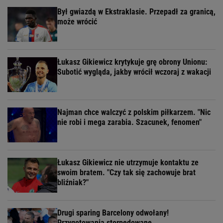
Był gwiazdą w Ekstraklasie. Przepadł za granicą,
może wrócić
Łukasz Gikiewicz krytykuje grę obrony Unionu:
Subotić wygląda, jakby wrócił wczoraj z wakacji
Najman chce walczyć z polskim piłkarzem. "Nic
nie robi i mega zarabia. Szacunek, fenomen"
Łukasz Gikiewicz nie utrzymuje kontaktu ze
swoim bratem. "Czy tak się zachowuje brat
bliźniak?"
Drugi sparing Barcelony odwołany!
Przygotowania storpedowane