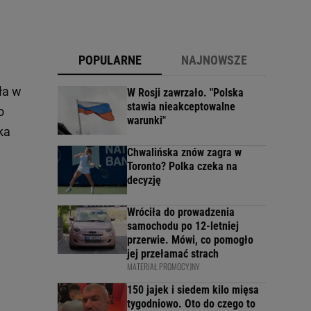
POPULARNE
NAJNOWSZE
ła w
W Rosji zawrzało. "Polska
stawia nieakceptowalne
o
warunki"
ka
Chwalińska znów zagra w
Toronto? Polka czeka na
decyzję
Wróciła do prowadzenia
samochodu po 12-letniej
przerwie. Mówi, co pomogło
jej przełamać strach
MATERIAŁ PROMOCYJNY
150 jajek i siedem kilo mięsa
tygodniowo. Oto do czego to