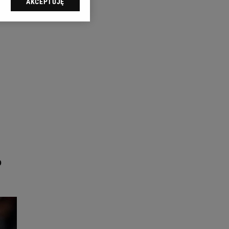
AKCEPTUJĘ
l sp. z o.o., jej
ić swoje preferencje
arzania danych poprzez
ych”. Zmiana ustawień
ach:
 celów identyfikacji.
omiar reklam i treści,
o