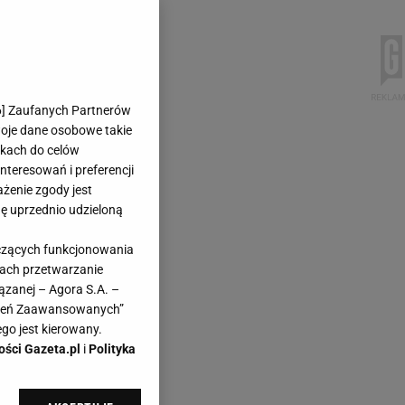
6
] Zaufanych Partnerów
woje dane osobowe takie
likach do celów
teresowań i preferencji
ażenie zgody jest
dę uprzednio udzieloną
yczących funkcjonowania
kach przetwarzanie
ązanej – Agora S.A. –
awień Zaawansowanych”
go jest kierowany.
ości Gazeta.pl
i
Polityka