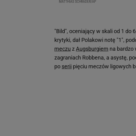
MATTHIAS SCHRADER/AP
"Bild", oceniający w skali od 1 do
krytyki, dał Polakowi notę "1", p
meczu
z
Augsburgiem
na bardzo 
zagraniach Robbena, a asystę, po
po
serii
pięciu meczów ligowych b