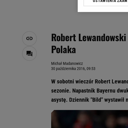
USTAWIENIA ZAA
Klikając „Akceptuję” wyra
Zaufanych Partnerów i A
dotyczące plików cookie,
odnośnik „Ustawienia pr
plików cookie możliwa je
Robert Lewandowski t
My, nasi Zaufani Partne
Polaka
Użycie dokładnych danych
Przechowywanie informacji
badnie odbiorców i uleps
Michał Madanowicz
30 października 2016, 09:53
W sobotni wieczór Robert Lewan
sezonie. Napastnik Bayernu dwuk
asystę. Dziennik "Bild" wystawił