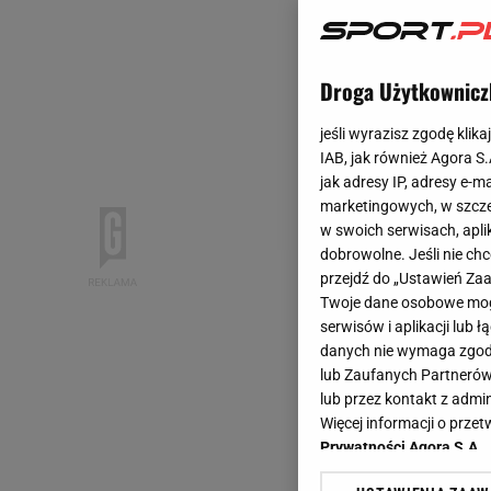
Droga Użytkownicz
jeśli wyrazisz zgodę klika
IAB, jak również Agora S
jak adresy IP, adresy e-m
marketingowych, w szcze
w swoich serwisach, aplik
dobrowolne. Jeśli nie ch
przejdź do „Ustawień Z
Twoje dane osobowe mogą
serwisów i aplikacji lub
danych nie wymaga zgody 
lub Zaufanych Partnerów
lub przez kontakt z admi
Więcej informacji o prz
Prywatności Agora S.A.