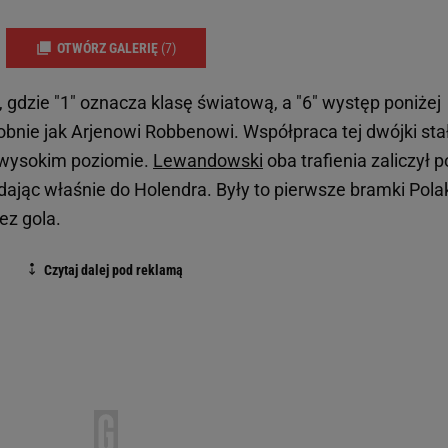
OTWÓRZ GALERIĘ
(7)
 6, gdzie "1" oznacza klasę światową, a "6" występ poniżej
odobnie jak Arjenowi Robbenowi. Współpraca tej dwójki sta
wysokim poziomie.
Lewandowski
oba trafienia zaliczył p
dając właśnie do Holendra. Były to pierwsze bramki Pola
ez gola.