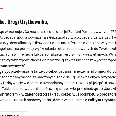
ko, Drogi Użytkowniku,
jąc „Akceptuję”, Gazeta.pl sp. z o.o. oraz jej Zaufani Partnerzy, w tym [
67
.A. będąca spółką powiązaną z Gazeta.pl sp. z o.o., będą przetwarzać T
ail czy identyfikatory plików cookie lub inne informacje zapisane w tych p
gólności na potrzeby wyświetlania reklam dopasowanych do Twoich zain
acjach i w Internecie lub personalizacji treści w nich wyświetlanych. Wyr
cesz wyrazić zgody, chcesz ograniczyć jej zakres lub chcesz wycofać zgo
aawansowanych”.
 być przetwarzane także do celów badania i mierzenia informacji dot
 łączone z danymi dot. świadczonych Tobie usług. W określonych przypad
i odbywa się w oparciu o uzasadniony interes Gazeta.pl, jej spółki powi
. Takiemu przetwarzaniu możesz się sprzeciwić, przechodząc do „Ust
nistratorem – w zależności od zakresu sprzeciwu i podmiotu, wobec które
etwarzaniu danych osobowych znajdziesz w dokumencie
Polityka Prywatn