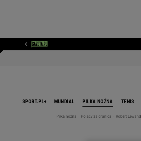
WIADOMOŚCI
NEXT
SPORT
PLOTEK
D
SPORT.PL+
MUNDIAL
PIŁKA NOŻNA
TENIS
Piłka nożna
Polacy za granicą
Robert Lewando