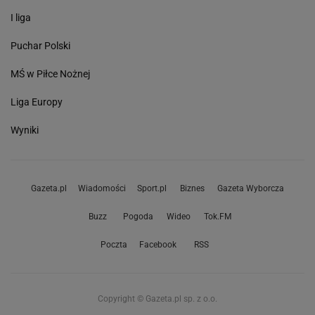
I liga
Puchar Polski
MŚ w Piłce Nożnej
Liga Europy
Wyniki
Gazeta.pl
Wiadomości
Sport.pl
Biznes
Gazeta Wyborcza
Buzz
Pogoda
Wideo
Tok.FM
Poczta
Facebook
RSS
Copyright © Gazeta.pl sp. z o.o.