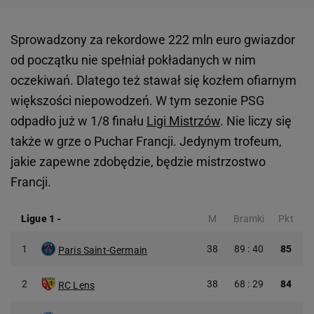
Sprowadzony za rekordowe 222 mln euro gwiazdor
od początku nie spełniał pokładanych w nim
oczekiwań. Dlatego też stawał się kozłem ofiarnym
większości niepowodzeń. W tym sezonie PSG
odpadło już w 1/8 finału
Ligi Mistrzów
. Nie liczy się
także w grze o Puchar Francji. Jedynym trofeum,
jakie zapewne zdobędzie, będzie mistrzostwo
Francji.
Ligue 1
-
M
Bramki
Pkt
1
38
89 : 40
85
Paris Saint-Germain
2
38
68 : 29
84
RC Lens