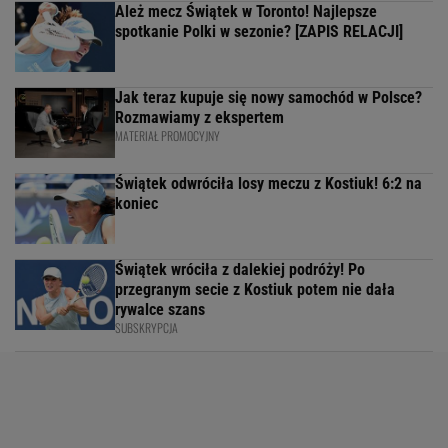
Ależ mecz Świątek w Toronto! Najlepsze
spotkanie Polki w sezonie? [ZAPIS RELACJI]
Jak teraz kupuje się nowy samochód w Polsce?
Rozmawiamy z ekspertem
MATERIAŁ PROMOCYJNY
Świątek odwróciła losy meczu z Kostiuk! 6:2 na
koniec
Świątek wróciła z dalekiej podróży! Po
przegranym secie z Kostiuk potem nie dała
rywalce szans
SUBSKRYPCJA