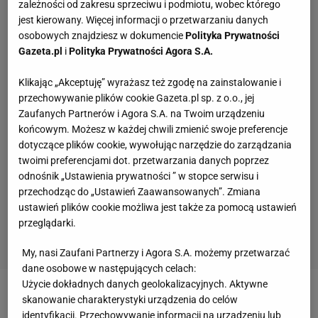
zależności od zakresu sprzeciwu i podmiotu, wobec którego
jest kierowany. Więcej informacji o przetwarzaniu danych
osobowych znajdziesz w dokumencie
Polityka Prywatności
Gazeta.pl
i
Polityka Prywatności Agora S.A.
Klikając „Akceptuję” wyrażasz też zgodę na zainstalowanie i
przechowywanie plików cookie Gazeta.pl sp. z o.o., jej
Zaufanych Partnerów i Agora S.A. na Twoim urządzeniu
końcowym. Możesz w każdej chwili zmienić swoje preferencje
dotyczące plików cookie, wywołując narzędzie do zarządzania
twoimi preferencjami dot. przetwarzania danych poprzez
odnośnik „Ustawienia prywatności ” w stopce serwisu i
przechodząc do „Ustawień Zaawansowanych”. Zmiana
ustawień plików cookie możliwa jest także za pomocą ustawień
przeglądarki.
My, nasi Zaufani Partnerzy i Agora S.A. możemy przetwarzać
dane osobowe w następujących celach:
Użycie dokładnych danych geolokalizacyjnych. Aktywne
Zobacz wideo
Polska znów ma mistrza świata!
skanowanie charakterystyki urządzenia do celów
identyfikacji. Przechowywanie informacji na urządzeniu lub