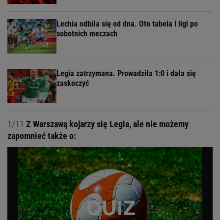
Lechia odbiła się od dna. Oto tabela I ligi po
sobotnich meczach
Legia zatrzymana. Prowadziła 1:0 i dała się
zaskoczyć
1/11
Z Warszawą kojarzy się Legia, ale nie możemy
zapomnieć także o: