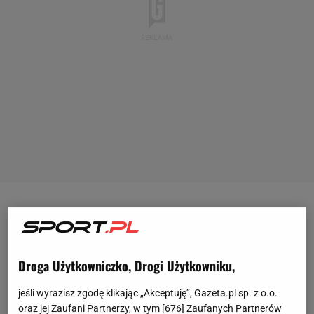
Lionel Messi swoją wycieczką do Arabii Saudyjskiej
wywołał istną falę tsunami, która przelewa się przez
PSG
.
Argentyńczyk został zawieszony na dwa
Droga Użytkowniczko, Drogi Użytkowniku,
tygodnie
i jest bardzo mało prawdopodobne, aby
jeśli wyrazisz zgodę klikając „Akceptuję”, Gazeta.pl sp. z o.o.
został w klubie na kolejny sezon. W środę pod
oraz jej Zaufani Partnerzy, w tym [
676
] Zaufanych Partnerów