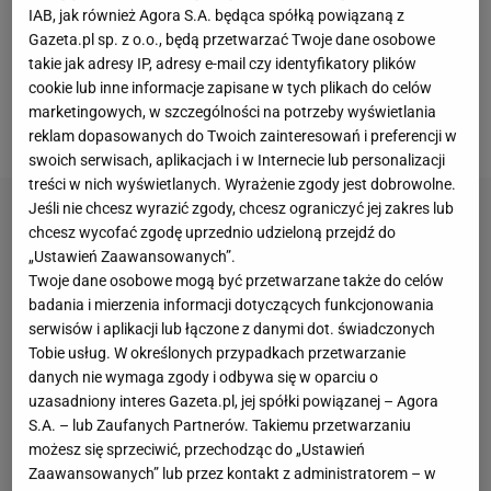
siedzibę PSG wyszli wściekli kibice, by wyrazić swoje
IAB, jak również Agora S.A. będąca spółką powiązaną z
oburzenie zachowaniem gwiazdy. Protest miał
Gazeta.pl sp. z o.o., będą przetwarzać Twoje dane osobowe
nieoczekiwany przebieg.
Nagle tłum przeniósł się
takie jak adresy IP, adresy e-mail czy identyfikatory plików
cookie lub inne informacje zapisane w tych plikach do celów
pod dom Neymara i również pod jego adresem
marketingowych, w szczególności na potrzeby wyświetlania
wykrzykiwał gromkie "wynocha".
reklam dopasowanych do Twoich zainteresowań i preferencji w
swoich serwisach, aplikacjach i w Internecie lub personalizacji
treści w nich wyświetlanych. Wyrażenie zgody jest dobrowolne.
Jeśli nie chcesz wyrazić zgody, chcesz ograniczyć jej zakres lub
chcesz wycofać zgodę uprzednio udzieloną przejdź do
„Ustawień Zaawansowanych”.
Twoje dane osobowe mogą być przetwarzane także do celów
badania i mierzenia informacji dotyczących funkcjonowania
serwisów i aplikacji lub łączone z danymi dot. świadczonych
Tobie usług. W określonych przypadkach przetwarzanie
danych nie wymaga zgody i odbywa się w oparciu o
uzasadniony interes Gazeta.pl, jej spółki powiązanej – Agora
S.A. – lub Zaufanych Partnerów. Takiemu przetwarzaniu
możesz się sprzeciwić, przechodząc do „Ustawień
Zaawansowanych” lub przez kontakt z administratorem – w