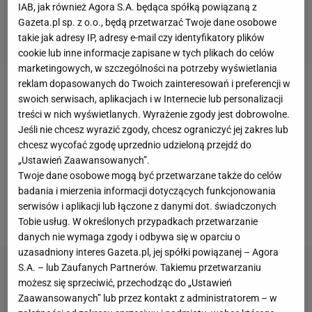
IAB, jak również Agora S.A. będąca spółką powiązaną z
Gazeta.pl sp. z o.o., będą przetwarzać Twoje dane osobowe
takie jak adresy IP, adresy e-mail czy identyfikatory plików
cookie lub inne informacje zapisane w tych plikach do celów
marketingowych, w szczególności na potrzeby wyświetlania
reklam dopasowanych do Twoich zainteresowań i preferencji w
O zdarzeniu klub poinformował w wydanym jeszcze
swoich serwisach, aplikacjach i w Internecie lub personalizacji
tego samego dnia oświadczeniu. Przedstawiciele
treści w nich wyświetlanych. Wyrażenie zgody jest dobrowolne.
Jeśli nie chcesz wyrazić zgody, chcesz ograniczyć jej zakres lub
Lokomotiwu przeprosili za zaistniałą sytuację
chcesz wycofać zgodę uprzednio udzieloną przejdź do
dziennikarza Jewgienija Biełousowa oraz zapewnili,
„Ustawień Zaawansowanych”.
że ochroniarz został zwolniony i nie będzie dłużej
Twoje dane osobowe mogą być przetwarzane także do celów
badania i mierzenia informacji dotyczących funkcjonowania
pracował na obiekcie, gdzie moskiewski klub
serwisów i aplikacji lub łączone z danymi dot. świadczonych
rozgrywa swoje
mecze
.
Tobie usług. W określonych przypadkach przetwarzanie
danych nie wymaga zgody i odbywa się w oparciu o
uzasadniony interes Gazeta.pl, jej spółki powiązanej – Agora
S.A. – lub Zaufanych Partnerów. Takiemu przetwarzaniu
możesz się sprzeciwić, przechodząc do „Ustawień
Zaawansowanych” lub przez kontakt z administratorem – w