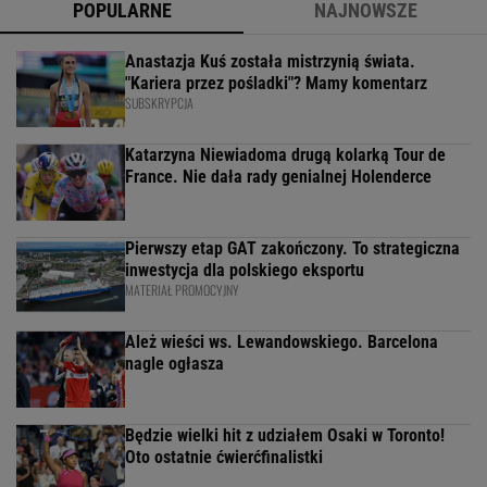
POPULARNE
NAJNOWSZE
Anastazja Kuś została mistrzynią świata.
"Kariera przez pośladki"? Mamy komentarz
SUBSKRYPCJA
Katarzyna Niewiadoma drugą kolarką Tour de
France. Nie dała rady genialnej Holenderce
Pierwszy etap GAT zakończony. To strategiczna
inwestycja dla polskiego eksportu
MATERIAŁ PROMOCYJNY
Ależ wieści ws. Lewandowskiego. Barcelona
nagle ogłasza
Będzie wielki hit z udziałem Osaki w Toronto!
Oto ostatnie ćwierćfinalistki