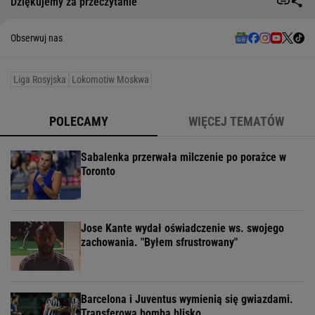
Dziękujemy za przeczytanie
Obserwuj nas
Liga Rosyjska
Lokomotiw Moskwa
POLECAMY
WIĘCEJ TEMATÓW
Sabalenka przerwała milczenie po porażce w
Toronto
Jose Kante wydał oświadczenie ws. swojego
zachowania. "Byłem sfrustrowany"
Barcelona i Juventus wymienią się gwiazdami.
Transferowa bomba blisko