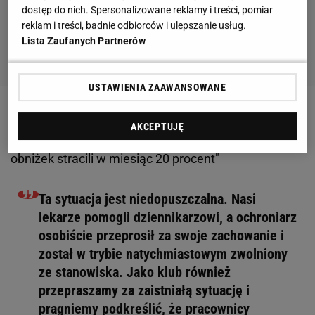
dostęp do nich. Spersonalizowane reklamy i treści, pomiar
reklam i treści, badnie odbiorców i ulepszanie usług.
Lista Zaufanych Partnerów
USTAWIENIA ZAAWANSOWANE
Zobacz wideo
Grzegorz Krychowiak podwójnie
AKCEPTUJĘ
stracił na kryzysie ekonomicznym. "Nawet bez
obniżek stracili w miesiąc 20 procent"
Ta sytuacja jest niedopuszczalna. Nasi
lekarze pomogli dziennikarzowi, a ochroniarz
osobiście przeprosił za swoje zachowanie i
został w trybie natychmiastowym zwolniony
ze stanowiska. Jako klub również
przepraszamy za zaistniałą sytuację i
pragniemy podkreślić, że pracownicy