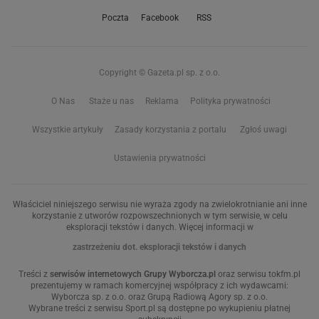
Poczta
Facebook
RSS
Copyright © Gazeta.pl sp. z o.o.
O Nas
Staże u nas
Reklama
Polityka prywatności
Wszystkie artykuły
Zasady korzystania z portalu
Zgłoś uwagi
Ustawienia prywatności
Właściciel niniejszego serwisu nie wyraża zgody na zwielokrotnianie ani inne
korzystanie z utworów rozpowszechnionych w tym serwisie, w celu
eksploracji tekstów i danych. Więcej informacji w
zastrzeżeniu dot. eksploracji tekstów i danych
Treści z
serwisów internetowych Grupy Wyborcza.pl
oraz serwisu tokfm.pl
prezentujemy w ramach komercyjnej współpracy z ich wydawcami:
Wyborcza sp. z o.o. oraz Grupą Radiową Agory sp. z o.o.
Wybrane treści z serwisu Sport.pl są dostępne po wykupieniu płatnej