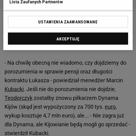
Lista Zaufanych Partnerów
W dodatku Anderlecht wie, że zatrzymanie
USTAWIENIA ZAAWANSOWANE
Teodorczyka będzie bardzo trudne - dzięki świetnym
występom zwrócił na siebie uwagę m.in. angielskich
AKCEPTUJĘ
klubów.
- Na chwilę obecną nie wiadomo, czy dojdziemy do
porozumienia w sprawie pensji oraz długości
kontraktu Łukasza - powiedział menedżer Marcin
Kubacki
. Jeśli nie do porozumienia nie dojdzie,
Teodorczyk
zostałby znowu piłkarzem Dynama
Kijów (skąd jest wypożyczony za 700 tys.
euro
,
wykup kosztuje 4,7 mln euro), ale... - Nie zagra już
dla Dynama, ale Kijowianie będą mogli go sprzedać -
stwierdził Kubacki.