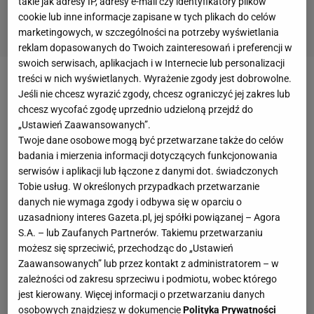
takie jak adresy IP, adresy e-mail czy identyfikatory plików
cookie lub inne informacje zapisane w tych plikach do celów
marketingowych, w szczególności na potrzeby wyświetlania
reklam dopasowanych do Twoich zainteresowań i preferencji w
swoich serwisach, aplikacjach i w Internecie lub personalizacji
treści w nich wyświetlanych. Wyrażenie zgody jest dobrowolne.
Zdaniem Belgów problemem są żądania finansowe
Jeśli nie chcesz wyrazić zgody, chcesz ograniczyć jej zakres lub
Teodorczyka; chciałby zarabiać znacznie więcej niż
chcesz wycofać zgodę uprzednio udzieloną przejdź do
„Ustawień Zaawansowanych”.
Matias Suarez, Steven Defour czy Milan Jovanović,
Twoje dane osobowe mogą być przetwarzane także do celów
którzy byli gwiazdami zespołu w ostatnich latach.
badania i mierzenia informacji dotyczących funkcjonowania
serwisów i aplikacji lub łączone z danymi dot. świadczonych
Tobie usług. W określonych przypadkach przetwarzanie
danych nie wymaga zgody i odbywa się w oparciu o
uzasadniony interes Gazeta.pl, jej spółki powiązanej – Agora
S.A. – lub Zaufanych Partnerów. Takiemu przetwarzaniu
możesz się sprzeciwić, przechodząc do „Ustawień
Zaawansowanych” lub przez kontakt z administratorem – w
zależności od zakresu sprzeciwu i podmiotu, wobec którego
jest kierowany. Więcej informacji o przetwarzaniu danych
osobowych znajdziesz w dokumencie
Polityka Prywatności