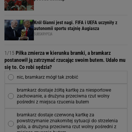
Król Gianni jest nagi. FIFA i UEFA uczyniły z
autonomii sportu stajnię Augiasza
SUBSKRYPCJA
1/15
Piłka zmierza w kierunku bramki, a bramkarz
postanowił ją zatrzymać rzucając swoim butem. Udało mu
się to. Co robi sędzia?
nic, bramkarz mógł tak zrobić
bramkarz dostaje żółtą kartkę za niesportowe
zachowanie, a drużyna przeciwna rzut wolny
pośredni z miejsca rzucenia butem
bramkarz dostaje czerwoną kartkę za
powstrzymanie znakomitej sytuacji do strzelenia
gola, a drużyna przeciwna rzut wolny pośredni z