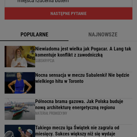
miejsca rzucenia butem
NASTĘPNE PYTANIE
POPULARNE
NAJNOWSZE
Niewiadoma jest wielka jak Pogacar. A Lang tak
komentuje konflikt z zawodniczką
SUBSKRYPCJA
Nocna sensacja w meczu Sabalenki! Nie będzie
wielkiego hitu w Toronto
Północna brama gazowa. Jak Polska buduje
nową architekturę energetyczną regionu
MATERIAŁ PROMOCYJNY
Takiego meczu Iga Świątek nie zagrała od
miesięcy. Sukces większy niż się wydaje