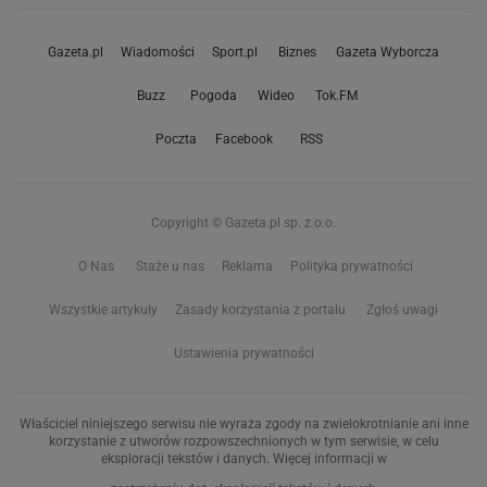
Gazeta.pl
Wiadomości
Sport.pl
Biznes
Gazeta Wyborcza
Buzz
Pogoda
Wideo
Tok.FM
Poczta
Facebook
RSS
Copyright © Gazeta.pl sp. z o.o.
O Nas
Staże u nas
Reklama
Polityka prywatności
Wszystkie artykuły
Zasady korzystania z portalu
Zgłoś uwagi
Ustawienia prywatności
Właściciel niniejszego serwisu nie wyraża zgody na zwielokrotnianie ani inne
korzystanie z utworów rozpowszechnionych w tym serwisie, w celu
eksploracji tekstów i danych. Więcej informacji w