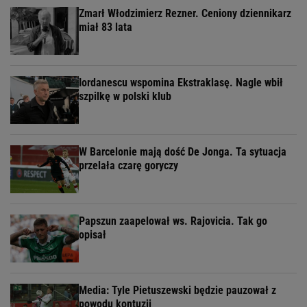
Zmarł Włodzimierz Rezner. Ceniony dziennikarz
miał 83 lata
Iordanescu wspomina Ekstraklasę. Nagle wbił
szpilkę w polski klub
W Barcelonie mają dość De Jonga. Ta sytuacja
przelała czarę goryczy
Papszun zaapelował ws. Rajovicia. Tak go
opisał
Media: Tyle Pietuszewski będzie pauzował z
powodu kontuzji