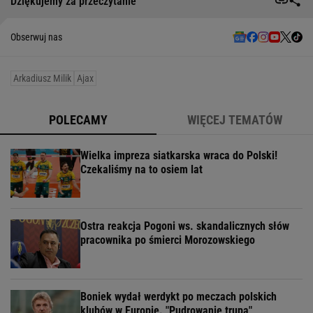
Dziękujemy za przeczytanie
Obserwuj nas
Arkadiusz Milik
Ajax
POLECAMY
WIĘCEJ TEMATÓW
Wielka impreza siatkarska wraca do Polski!
Czekaliśmy na to osiem lat
Ostra reakcja Pogoni ws. skandalicznych słów
pracownika po śmierci Morozowskiego
Boniek wydał werdykt po meczach polskich
klubów w Europie. "Pudrowanie trupa"