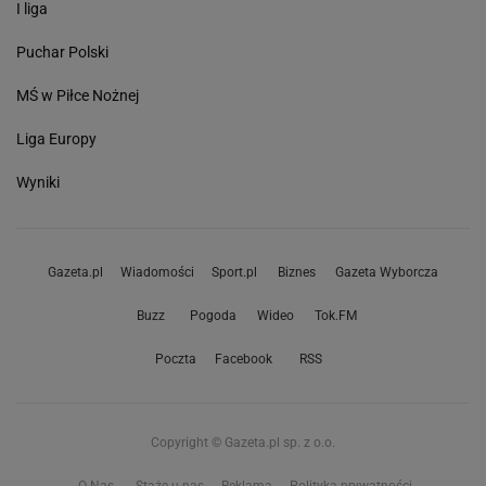
I liga
Puchar Polski
MŚ w Piłce Nożnej
Liga Europy
Wyniki
Gazeta.pl
Wiadomości
Sport.pl
Biznes
Gazeta Wyborcza
Buzz
Pogoda
Wideo
Tok.FM
Poczta
Facebook
RSS
Copyright © Gazeta.pl sp. z o.o.