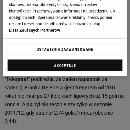
skanowanie charakterystyki urządzenia do celów
identyfikacji. Przechowywanie informacji na urządzeniu lub
dostęp do nich. Spersonalizowane reklamy i treści, pomiar
reklam i treści, badnie odbiorców i ulepszanie usług.
Lista Zaufanych Partnerów
USTAWIENIA ZAAWANSOWANE
AKCEPTUJĘ
"Telegraaf" podkreśla, że żaden napastnik za
kadencji Franka De Boera (jest trenerem od 2010
roku) nie miał po 27 kolejkach ligowych aż 15 goli na
koncie. Ajax był skuteczniejszy tylko w sezonie
2011/12, gdy strzelał 2,74 gola /
mecz
(obecnie
2,44).