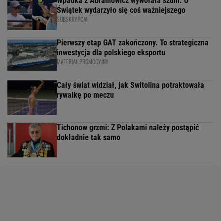
Wpadka z Abramowicz wywołała szum. U
Świątek wydarzyło się coś ważniejszego
SUBSKRYPCJA
Pierwszy etap GAT zakończony. To strategiczna
inwestycja dla polskiego eksportu
MATERIAŁ PROMOCYJNY
Cały świat widział, jak Switolina potraktowała
rywalkę po meczu
Tichonow grzmi: Z Polakami należy postąpić
dokładnie tak samo