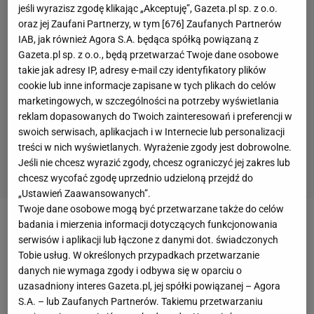
jeśli wyrazisz zgodę klikając „Akceptuję”, Gazeta.pl sp. z o.o.
oraz jej Zaufani Partnerzy, w tym [
676
] Zaufanych Partnerów
IAB, jak również Agora S.A. będąca spółką powiązaną z
Gazeta.pl sp. z o.o., będą przetwarzać Twoje dane osobowe
takie jak adresy IP, adresy e-mail czy identyfikatory plików
cookie lub inne informacje zapisane w tych plikach do celów
marketingowych, w szczególności na potrzeby wyświetlania
reklam dopasowanych do Twoich zainteresowań i preferencji w
swoich serwisach, aplikacjach i w Internecie lub personalizacji
treści w nich wyświetlanych. Wyrażenie zgody jest dobrowolne.
Jeśli nie chcesz wyrazić zgody, chcesz ograniczyć jej zakres lub
chcesz wycofać zgodę uprzednio udzieloną przejdź do
„Ustawień Zaawansowanych”.
Twoje dane osobowe mogą być przetwarzane także do celów
badania i mierzenia informacji dotyczących funkcjonowania
Było to piękne trafienie, przy którym ośmieszył
serwisów i aplikacji lub łączone z danymi dot. świadczonych
trzech rywali. Za ten występ dostał notę 7 i został
Tobie usług. W określonych przypadkach przetwarzanie
wyróżniony obok innego piłkarza Ajaksu, Amina
danych nie wymaga zgody i odbywa się w oparciu o
uzasadniony interes Gazeta.pl, jej spółki powiązanej – Agora
Younesa (7,5).
S.A. – lub Zaufanych Partnerów. Takiemu przetwarzaniu