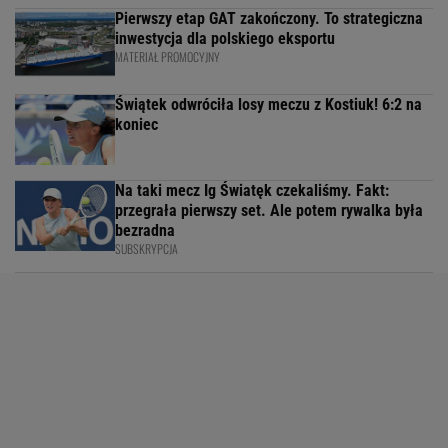
Pierwszy etap GAT zakończony. To strategiczna
inwestycja dla polskiego eksportu
MATERIAŁ PROMOCYJNY
Świątek odwróciła losy meczu z Kostiuk! 6:2 na
koniec
Na taki mecz Ig Światęk czekaliśmy. Fakt:
przegrała pierwszy set. Ale potem rywalka była
bezradna
SUBSKRYPCJA