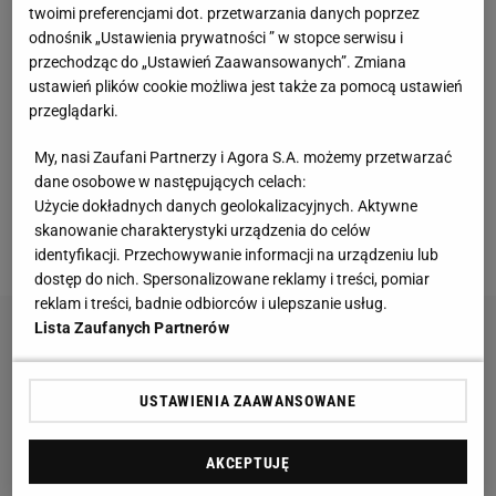
twoimi preferencjami dot. przetwarzania danych poprzez
drużyna odpadła z krajowego pucharu, a w lidze z
odnośnik „Ustawienia prywatności ” w stopce serwisu i
sześciu ostatnich
meczów
wygrała tylko dwa i
przechodząc do „Ustawień Zaawansowanych”. Zmiana
zajmuje siódme miejsce. Szkoleniowiec presji nie
ustawień plików cookie możliwa jest także za pomocą ustawień
przeglądarki.
wytrzymywał od tygodni, po spotkaniu z Dynamem
Moskwa rozwalił drzwi do szatni dla sędziów. W
My, nasi Zaufani Partnerzy i Agora S.A. możemy przetwarzać
czasie meczu jego asystent i lekarz zaatakowali
dane osobowe w następujących celach:
Użycie dokładnych danych geolokalizacyjnych. Aktywne
ławkę rezerwowych rywali. Wszyscy zostali
skanowanie charakterystyki urządzenia do celów
zawieszeni.
identyfikacji. Przechowywanie informacji na urządzeniu lub
dostęp do nich. Spersonalizowane reklamy i treści, pomiar
reklam i treści, badnie odbiorców i ulepszanie usług.
Lista Zaufanych Partnerów
USTAWIENIA ZAAWANSOWANE
AKCEPTUJĘ