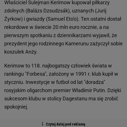
Właściciel Sulejman Kerimow kupował piłkarzy
zdolnych (Balázs Dzsudzsák), uznanych (Jurij
Żyrkow) i gwiazdy (Samuel Eto'o). Ten ostatni dostał
rekordowe w świecie 20 mln euro rocznie, a na
pierwszym spotkaniu z dziennikarzami wyjawił, że
prezydent jego rodzinnego Kamerunu zażyczył sobie
koszulek Anży.
Kerimow to 118. najbogatszy człowiek świata w
rankingu "Forbesa", założony w 1991 r. klub kupił w
styczniu. Inwestycje w futbol od lat "doradza"
rosyjskim oligarchom premier Władimir Putin. Dzięki
sukcesom klubu w stolicy Dagestanu ma się zrobić
spokojniej.