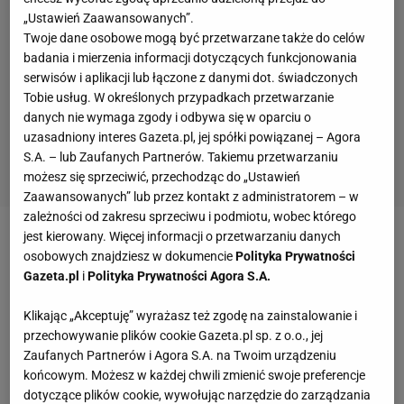
„Ustawień Zaawansowanych”.
Twoje dane osobowe mogą być przetwarzane także do celów
badania i mierzenia informacji dotyczących funkcjonowania
serwisów i aplikacji lub łączone z danymi dot. świadczonych
Tobie usług. W określonych przypadkach przetwarzanie
danych nie wymaga zgody i odbywa się w oparciu o
uzasadniony interes Gazeta.pl, jej spółki powiązanej – Agora
S.A. – lub Zaufanych Partnerów. Takiemu przetwarzaniu
możesz się sprzeciwić, przechodząc do „Ustawień
Zaawansowanych” lub przez kontakt z administratorem – w
zależności od zakresu sprzeciwu i podmiotu, wobec którego
jest kierowany. Więcej informacji o przetwarzaniu danych
- Roberto od pierwszego dnia był liderem drużyny na
osobowych znajdziesz w dokumencie
Polityka Prywatności
boisku i poza nim, ma duży autorytet.
Gazeta.pl
i
Polityka Prywatności Agora S.A.
Przemyśleliśmy tę decyzję - mówi dyrektor klubu
Klikając „Akceptuję” wyrażasz też zgodę na zainstalowanie i
German Chistiakow. Brazylijczykowi pomoże
przechowywanie plików cookie Gazeta.pl sp. z o.o., jej
asystent poprzedniego trenera Andriej Gordiejew.
Zaufanych Partnerów i Agora S.A. na Twoim urządzeniu
końcowym. Możesz w każdej chwili zmienić swoje preferencje
Poprzedni trener Gadżi Gadżijew wyleciał, bo
dotyczące plików cookie, wywołując narzędzie do zarządzania