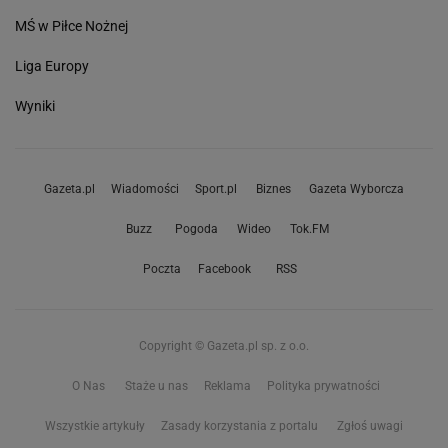
MŚ w Piłce Nożnej
Liga Europy
Wyniki
Gazeta.pl
Wiadomości
Sport.pl
Biznes
Gazeta Wyborcza
Buzz
Pogoda
Wideo
Tok.FM
Poczta
Facebook
RSS
Copyright © Gazeta.pl sp. z o.o.
O Nas
Staże u nas
Reklama
Polityka prywatności
Wszystkie artykuły
Zasady korzystania z portalu
Zgłoś uwagi