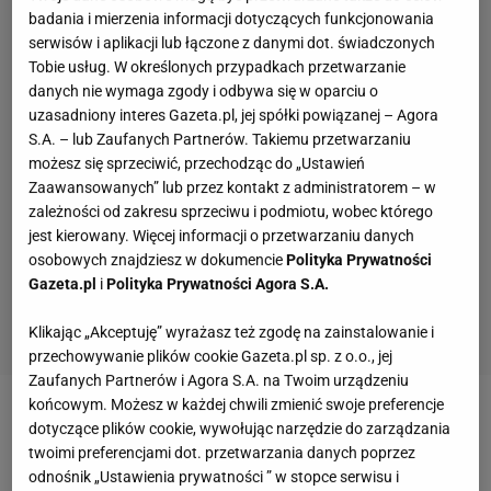
badania i mierzenia informacji dotyczących funkcjonowania
serwisów i aplikacji lub łączone z danymi dot. świadczonych
Tobie usług. W określonych przypadkach przetwarzanie
danych nie wymaga zgody i odbywa się w oparciu o
uzasadniony interes Gazeta.pl, jej spółki powiązanej – Agora
S.A. – lub Zaufanych Partnerów. Takiemu przetwarzaniu
możesz się sprzeciwić, przechodząc do „Ustawień
Zaawansowanych” lub przez kontakt z administratorem – w
zależności od zakresu sprzeciwu i podmiotu, wobec którego
jest kierowany. Więcej informacji o przetwarzaniu danych
osobowych znajdziesz w dokumencie
Polityka Prywatności
Gazeta.pl
i
Polityka Prywatności Agora S.A.
Klikając „Akceptuję” wyrażasz też zgodę na zainstalowanie i
przechowywanie plików cookie Gazeta.pl sp. z o.o., jej
Zaufanych Partnerów i Agora S.A. na Twoim urządzeniu
końcowym. Możesz w każdej chwili zmienić swoje preferencje
Zobacz wideo
dotyczące plików cookie, wywołując narzędzie do zarządzania
twoimi preferencjami dot. przetwarzania danych poprzez
odnośnik „Ustawienia prywatności ” w stopce serwisu i
Przemysław Frankowski trafi do Galatasaray