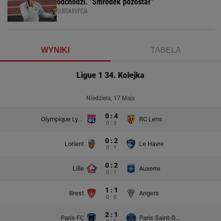
odchodzi. "Smrodek pozostał"
SUBSKRYPCJA
WYNIKI
TABELA
Ligue 1 34. Kolejka
Niedziela, 17 Maja
0 : 4
Olympique Lyon
RC Lens
0 : 3
0 : 2
Lorient
Le Havre
0 : 1
0 : 2
Lille
Auxerre
0 : 1
1 : 1
Brest
Angers
0 : 0
2 : 1
Paris FC
Paris Saint-Germain