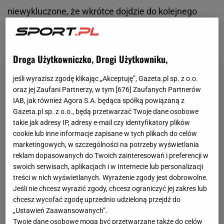
niewykluczone, że wkrótce dojdzie do kolejnego
transferu. Jego bohaterem może zostać
Przemysław Frankowski
.
Droga Użytkowniczko, Drogi Użytkowniku,
jeśli wyrazisz zgodę klikając „Akceptuję”, Gazeta.pl sp. z o.o.
oraz jej Zaufani Partnerzy, w tym [
676
] Zaufanych Partnerów
IAB, jak również Agora S.A. będąca spółką powiązaną z
Gazeta.pl sp. z o.o., będą przetwarzać Twoje dane osobowe
takie jak adresy IP, adresy e-mail czy identyfikatory plików
cookie lub inne informacje zapisane w tych plikach do celów
marketingowych, w szczególności na potrzeby wyświetlania
reklam dopasowanych do Twoich zainteresowań i preferencji w
swoich serwisach, aplikacjach i w Internecie lub personalizacji
treści w nich wyświetlanych. Wyrażenie zgody jest dobrowolne.
Jeśli nie chcesz wyrazić zgody, chcesz ograniczyć jej zakres lub
chcesz wycofać zgodę uprzednio udzieloną przejdź do
„Ustawień Zaawansowanych”.
Twoje dane osobowe mogą być przetwarzane także do celów