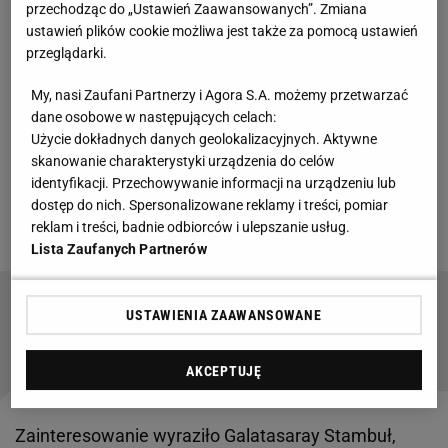
przechodząc do „Ustawień Zaawansowanych”. Zmiana
Stambuł? Media: Dogadał się z Turkami
ustawień plików cookie możliwa jest także za pomocą ustawień
przeglądarki.
Pomocnik jest jednym z kluczowych piłkarzy RC
My, nasi Zaufani Partnerzy i Agora S.A. możemy przetwarzać
Lens. W tym sezonie wystąpił w 21 spotkaniach,
dane osobowe w następujących celach:
strzelając pięć goli i notując dwie asysty. Zdobył
Użycie dokładnych danych geolokalizacyjnych. Aktywne
skanowanie charakterystyki urządzenia do celów
zaufanie trenera i pojawia się na murawie w prawie
identyfikacji. Przechowywanie informacji na urządzeniu lub
każdym możliwym meczu. Mimo wszystko od kilku
dostęp do nich. Spersonalizowane reklamy i treści, pomiar
dni mówi się o transferze.
reklam i treści, badnie odbiorców i ulepszanie usług.
Lista Zaufanych Partnerów
Sensacyjne wiadomości nadeszły o 8:01. Zwrot
USTAWIENIA ZAAWANSOWANE
akcji ws. Szczęsnego
AKCEPTUJĘ
Zainteresowanie wyraziło Galatasaray Stambuł,