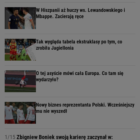
W Hiszpanii aż huczy ws. Lewandowskiego i
Mbappe. Zacierają ręce
Tak wygląda tabela ekstraklasy po tym, co
zrobiła Jagiellonia
O tej asyście mówi cała Europa. Co tam się
wydarzyło?
Nowy biznes reprezentanta Polski. Wcześniejszy
mu nie wyszedł
1/15
Zbigniew Boniek swoją karierę zaczynał w: