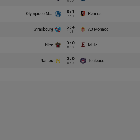
0 : 0
3 : 1
Olympique Marsylia
Rennes
2 : 0
5 : 4
Strasbourg
AS Monaco
1 : 3
0 : 0
Nice
Metz
0 : 0
0 : 0
Nantes
Toulouse
0 : 0