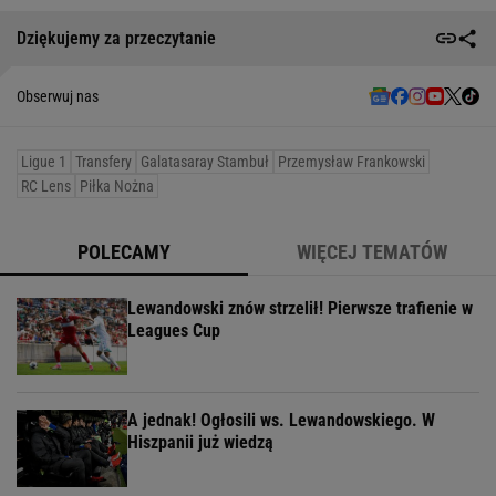
Dziękujemy za przeczytanie
Obserwuj nas
Ligue 1
Transfery
Galatasaray Stambuł
Przemysław Frankowski
RC Lens
Piłka Nożna
POLECAMY
WIĘCEJ TEMATÓW
Lewandowski znów strzelił! Pierwsze trafienie w
Leagues Cup
A jednak! Ogłosili ws. Lewandowskiego. W
Hiszpanii już wiedzą