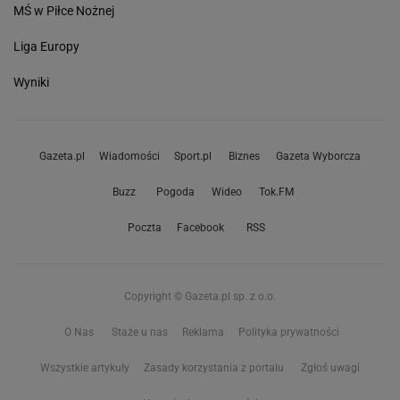
MŚ w Piłce Nożnej
Liga Europy
Wyniki
Gazeta.pl
Wiadomości
Sport.pl
Biznes
Gazeta Wyborcza
Buzz
Pogoda
Wideo
Tok.FM
Poczta
Facebook
RSS
Copyright © Gazeta.pl sp. z o.o.
O Nas
Staże u nas
Reklama
Polityka prywatności
Wszystkie artykuły
Zasady korzystania z portalu
Zgłoś uwagi