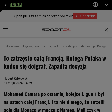
Piłka nożna
Ligi zagraniczne
Ligue 1
To zatrzęsło całą Francją. Kolega Po
To zatrzęsło całą Francją. Kolega Polaka w
końcu się doigrał. Zapadła decyzja
Hubert Rybkowski
31 maja 2024, 14:29
Mohamed Camara po ostatniej kolejce Ligue 1 był
na ustach całej Francji. I to nie dlatego, że strzelił
gola dla Monaco w meczu z Nantes. Malijczyk w