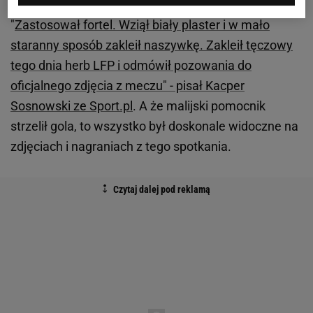
klubowy kolega Radosława Majeckiego.
"
Zastosował fortel. Wziął biały plaster i w mało
staranny sposób zakleił naszywkę. Zakleił tęczowy
tego dnia herb LFP i odmówił pozowania do
oficjalnego zdjęcia z meczu" - pisał Kacper
Sosnowski ze Sport.pl
. A że malijski pomocnik
strzelił gola, to wszystko był doskonale widoczne na
zdjęciach i nagraniach z tego spotkania.