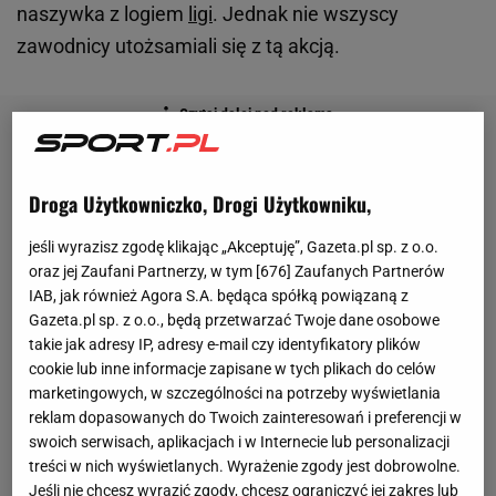
naszywka z logiem
ligi
. Jednak nie wszyscy
zawodnicy utożsamiali się z tą akcją.
Droga Użytkowniczko, Drogi Użytkowniku,
jeśli wyrazisz zgodę klikając „Akceptuję”, Gazeta.pl sp. z o.o.
oraz jej Zaufani Partnerzy, w tym [
676
] Zaufanych Partnerów
IAB, jak również Agora S.A. będąca spółką powiązaną z
Gazeta.pl sp. z o.o., będą przetwarzać Twoje dane osobowe
takie jak adresy IP, adresy e-mail czy identyfikatory plików
cookie lub inne informacje zapisane w tych plikach do celów
marketingowych, w szczególności na potrzeby wyświetlania
reklam dopasowanych do Twoich zainteresowań i preferencji w
swoich serwisach, aplikacjach i w Internecie lub personalizacji
treści w nich wyświetlanych. Wyrażenie zgody jest dobrowolne.
Jeśli nie chcesz wyrazić zgody, chcesz ograniczyć jej zakres lub