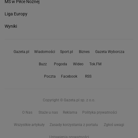
MŚ w Piłce Nożnej
Liga Europy
Wyniki
Gazeta.pl
Wiadomości
Sport.pl
Biznes
Gazeta Wyborcza
Buzz
Pogoda
Wideo
Tok.FM
Poczta
Facebook
RSS
Copyright © Gazeta.pl sp. z o.o.
O Nas
Staże u nas
Reklama
Polityka prywatności
Wszystkie artykuły
Zasady korzystania z portalu
Zgłoś uwagi
Ustawienia prywatności