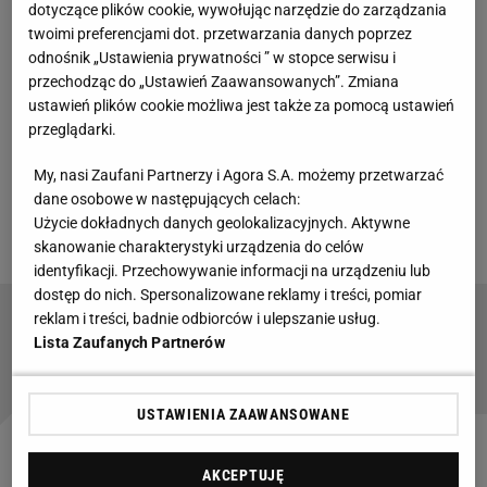
dotyczące plików cookie, wywołując narzędzie do zarządzania
brać udziału w specjalnej akcji
twoimi preferencjami dot. przetwarzania danych poprzez
odnośnik „Ustawienia prywatności ” w stopce serwisu i
Najgoręcej było wokół spotkania Monaco z Nantes
przechodząc do „Ustawień Zaawansowanych”. Zmiana
ustawień plików cookie możliwa jest także za pomocą ustawień
(4:0). Drużyna gości musiała sobie radzić bez
przeglądarki.
egipskiego napastnika Mostafy Mohameda, który
odmówił
gry
z okolicznościowymi emblematami
My, nasi Zaufani Partnerzy i Agora S.A. możemy przetwarzać
dane osobowe w następujących celach:
(podobnie postąpił w poprzednim sezonie), przez co
Użycie dokładnych danych geolokalizacyjnych. Aktywne
w ogóle nie znalazł się w
kadrze
meczowej.
skanowanie charakterystyki urządzenia do celów
identyfikacji. Przechowywanie informacji na urządzeniu lub
dostęp do nich. Spersonalizowane reklamy i treści, pomiar
reklam i treści, badnie odbiorców i ulepszanie usług.
Oni mogą odejść z Jagiellonii. Dzieje się w
Lista Zaufanych Partnerów
Białymstoku!
USTAWIENIA ZAAWANSOWANE
Co innego zrobił natomiast Mohamed Camara,
AKCEPTUJĘ