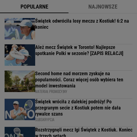
POPULARNE
NAJNOWSZE
Świątek odwróciła losy meczu z Kostiuk! 6:2 na
koniec
Ależ mecz Świątek w Toronto! Najlepsze
spotkanie Polki w sezonie? [ZAPIS RELACJI]
Second home nad morzem zyskuje na
popularności. Coraz więcej osób wybiera ten
model inwestowania
MATERIAŁ PROMOCYJNY
Świątek wróciła z dalekiej podróży! Po
przegranym secie z Kostiuk potem nie dała
rywalce szans
SUBSKRYPCJA
Rozstrzygnęli mecz Igi Świątek z Kostiuk. Koniec
w trzech setach