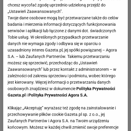
chcesz wycofać zgodę uprzednio udzieloną przejdź do
„Ustawień Zaawansowanych”.
Twoje dane osobowe mogą być przetwarzane także do celów
badania i mierzenia informacji dotyczących funkcjonowania
serwisów i aplikacji lub łączone z danymi dot. świadczonych
Tobie usług. W określonych przypadkach przetwarzanie
danych nie wymaga zgody i odbywa się w oparciu o
uzasadniony interes Gazeta.pl, jej spółki powiązanej – Agora
S.A. – lub Zaufanych Partnerów. Takiemu przetwarzaniu
możesz się sprzeciwić, przechodząc do „Ustawień
Zaawansowanych” lub przez kontakt z administratorem – w
zależności od zakresu sprzeciwu i podmiotu, wobec którego
jest kierowany. Więcej informacji o przetwarzaniu danych
osobowych znajdziesz w dokumencie
Polityka Prywatności
Gazeta.pl
i
Polityka Prywatności Agora S.A.
Zobacz wideo
Ogromna radość w Białymstoku. "Pięć
Klikając „Akceptuję” wyrażasz też zgodę na zainstalowanie i
pokoleń na to czekało"
przechowywanie plików cookie Gazeta.pl sp. z o.o., jej
Zaufanych Partnerów i Agora S.A. na Twoim urządzeniu
Ciąg dalszy afery w Ligue 1. Piłkarze nie chcieli
końcowym. Możesz w każdej chwili zmienić swoje preferencje