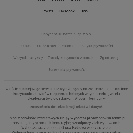
Poczta
Facebook
RSS
Copyright © Gazeta.pl sp. z o.o.
O Nas
Staże u nas
Reklama
Polityka prywatności
Wszystkie artykuły
Zasady korzystania z portalu
Zgłoś uwagi
Ustawienia prywatności
Właściciel niniejszego serwisu nie wyraża zgody na zwielokrotnianie ani inne
korzystanie z utworów rozpowszechnionych w tym serwisie, w celu
eksploracji tekstów i danych. Więcej informacji w
zastrzeżeniu dot. eksploracji tekstów i danych
Treści z
serwisów internetowych Grupy Wyborcza.pl
oraz serwisu tokfm.pl
prezentujemy w ramach komercyjnej współpracy z ich wydawcami:
Wyborcza sp. z o.o. oraz Grupą Radiową Agory sp. z o.o.
Wybrane treści z serwisu Sport.pl są dostępne po wykupieniu płatnej