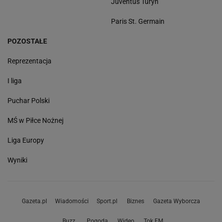
Juventus Turyn
Paris St. Germain
POZOSTAŁE
Reprezentacja
I liga
Puchar Polski
MŚ w Piłce Nożnej
Liga Europy
Wyniki
Gazeta.pl
Wiadomości
Sport.pl
Biznes
Gazeta Wyborcza
Buzz
Pogoda
Wideo
Tok.FM