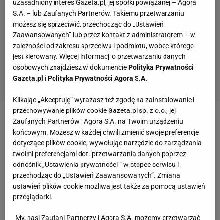
uzasadniony interes Gazeta.pl, jej spółki powiązanej – Agora
S.A. – lub Zaufanych Partnerów. Takiemu przetwarzaniu
możesz się sprzeciwić, przechodząc do „Ustawień
Zaawansowanych” lub przez kontakt z administratorem – w
zależności od zakresu sprzeciwu i podmiotu, wobec którego
jest kierowany. Więcej informacji o przetwarzaniu danych
osobowych znajdziesz w dokumencie
Polityka Prywatności
Gazeta.pl
i
Polityka Prywatności Agora S.A.
Klikając „Akceptuję” wyrażasz też zgodę na zainstalowanie i
przechowywanie plików cookie Gazeta.pl sp. z o.o., jej
Zaufanych Partnerów i Agora S.A. na Twoim urządzeniu
Zobacz wideo
"Poczułem się jak bokser zawodowy,
końcowym. Możesz w każdej chwili zmienić swoje preferencje
stres był". Suzuki Boxing Promotion kształtuje
dotyczące plików cookie, wywołując narzędzie do zarządzania
polskich pięściarzy
twoimi preferencjami dot. przetwarzania danych poprzez
odnośnik „Ustawienia prywatności ” w stopce serwisu i
przechodząc do „Ustawień Zaawansowanych”. Zmiana
Zespół wygrywał i zrobiło się gorąco. Mateusz
ustawień plików cookie możliwa jest także za pomocą ustawień
Wieteska wyleciał z boiska i miał sporo szczęścia
przeglądarki.
My, nasi Zaufani Partnerzy i Agora S.A. możemy przetwarzać