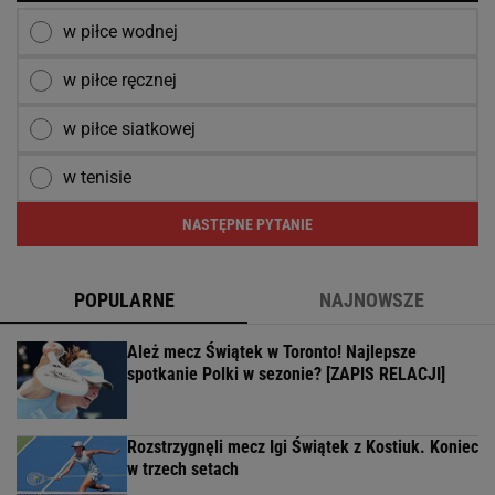
w piłce wodnej
w piłce ręcznej
w piłce siatkowej
w tenisie
NASTĘPNE PYTANIE
POPULARNE
NAJNOWSZE
Ależ mecz Świątek w Toronto! Najlepsze
spotkanie Polki w sezonie? [ZAPIS RELACJI]
Rozstrzygnęli mecz Igi Świątek z Kostiuk. Koniec
w trzech setach