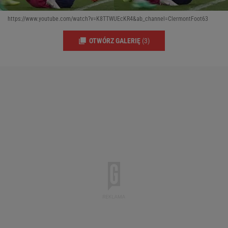
https://www.youtube.com/watch?v=K8TTWUEcKR4&ab_channel=ClermontFoot63
OTWÓRZ GALERIĘ
(3)