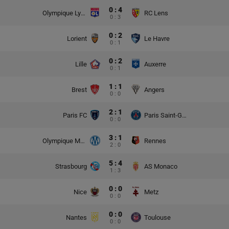
0 : 4
Olympique Lyon
RC Lens
0 : 3
0 : 2
Lorient
Le Havre
0 : 1
0 : 2
Lille
Auxerre
0 : 1
1 : 1
Brest
Angers
0 : 0
2 : 1
Paris FC
Paris Saint-Germain
0 : 0
3 : 1
Olympique Marsylia
Rennes
2 : 0
5 : 4
Strasbourg
AS Monaco
1 : 3
0 : 0
Nice
Metz
0 : 0
0 : 0
Nantes
Toulouse
0 : 0