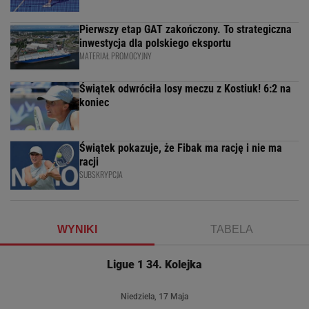
Pierwszy etap GAT zakończony. To strategiczna
inwestycja dla polskiego eksportu
MATERIAŁ PROMOCYJNY
Świątek odwróciła losy meczu z Kostiuk! 6:2 na
koniec
Świątek pokazuje, że Fibak ma rację i nie ma
racji
SUBSKRYPCJA
WYNIKI
TABELA
Ligue 1 34. Kolejka
Niedziela, 17 Maja