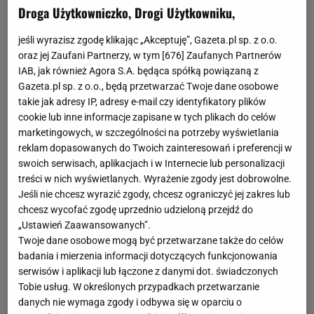
Droga Użytkowniczko, Drogi Użytkowniku,
jeśli wyrazisz zgodę klikając „Akceptuję”, Gazeta.pl sp. z o.o.
oraz jej Zaufani Partnerzy, w tym [
676
] Zaufanych Partnerów
IAB, jak również Agora S.A. będąca spółką powiązaną z
Gazeta.pl sp. z o.o., będą przetwarzać Twoje dane osobowe
takie jak adresy IP, adresy e-mail czy identyfikatory plików
cookie lub inne informacje zapisane w tych plikach do celów
marketingowych, w szczególności na potrzeby wyświetlania
reklam dopasowanych do Twoich zainteresowań i preferencji w
swoich serwisach, aplikacjach i w Internecie lub personalizacji
treści w nich wyświetlanych. Wyrażenie zgody jest dobrowolne.
Jeśli nie chcesz wyrazić zgody, chcesz ograniczyć jej zakres lub
chcesz wycofać zgodę uprzednio udzieloną przejdź do
„Ustawień Zaawansowanych”.
Twoje dane osobowe mogą być przetwarzane także do celów
badania i mierzenia informacji dotyczących funkcjonowania
serwisów i aplikacji lub łączone z danymi dot. świadczonych
Tobie usług. W określonych przypadkach przetwarzanie
danych nie wymaga zgody i odbywa się w oparciu o