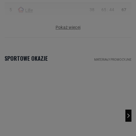
5
38
65 : 44
67
Lille
Pokaż więcej