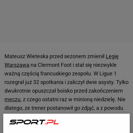
Mateusz Wieteska przed sezonem zmienił
Legię
Warszawa
na Clermont Foot i stał się niezwykle
ważną częścią francuskiego zespołu. W Ligue 1
rozegrał już 32 spotkania i zaliczył dwie asysty. Tylko
dwukrotnie opuszczał boisko przed zakończeniem
meczu
, z czego ostatni raz w minioną niedzielę. Nie
dlatego, ze trener postanowił go zdjąć, a z powodu
czerwonej kartki za kopnięcie przeciwnika.