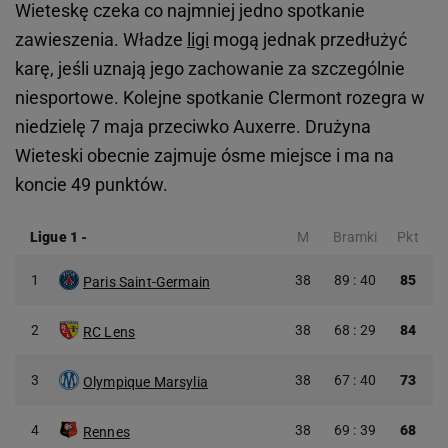
Wieteskę czeka co najmniej jedno spotkanie
zawieszenia. Władze
ligi
mogą jednak przedłużyć
karę, jeśli uznają jego zachowanie za szczególnie
niesportowe. Kolejne spotkanie Clermont rozegra w
niedzielę 7 maja przeciwko Auxerre. Drużyna
Wieteski obecnie zajmuje ósme miejsce i ma na
koncie 49 punktów.
Ligue 1
-
M
Bramki
Pkt
1
38
89 : 40
85
Paris Saint-Germain
2
38
68 : 29
84
RC Lens
3
38
67 : 40
73
Olympique Marsylia
4
38
69 : 39
68
Rennes