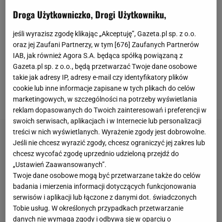
kibiców
rywali doprowadzał do płaczu. Francuz
Droga Użytkowniczko, Drogi Użytkowniku,
zdobył dwie bramki, natomiast Argentyńczyk jedną.
jeśli wyrazisz zgodę klikając „Akceptuję”, Gazeta.pl sp. z o.o.
Trafienie Messiego miało większą wartość,
oraz jej Zaufani Partnerzy, w tym [
676
] Zaufanych Partnerów
ponieważ
była to jego 700. bramka
dla klubu z TOP 5
IAB, jak również Agora S.A. będąca spółką powiązaną z
Gazeta.pl sp. z o.o., będą przetwarzać Twoje dane osobowe
lig świata. Gol doprowadził do szału kibiców
takie jak adresy IP, adresy e-mail czy identyfikatory plików
gospodarzy, którzy zaczęli wyrzucać z trybun
cookie lub inne informacje zapisane w tych plikach do celów
przedmioty.
marketingowych, w szczególności na potrzeby wyświetlania
reklam dopasowanych do Twoich zainteresowań i preferencji w
swoich serwisach, aplikacjach i w Internecie lub personalizacji
treści w nich wyświetlanych. Wyrażenie zgody jest dobrowolne.
Jeśli nie chcesz wyrazić zgody, chcesz ograniczyć jej zakres lub
chcesz wycofać zgodę uprzednio udzieloną przejdź do
„Ustawień Zaawansowanych”.
Twoje dane osobowe mogą być przetwarzane także do celów
badania i mierzenia informacji dotyczących funkcjonowania
serwisów i aplikacji lub łączone z danymi dot. świadczonych
Tobie usług. W określonych przypadkach przetwarzanie
danych nie wymaga zgody i odbywa się w oparciu o