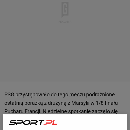
PSG przystępowało do tego
meczu
podrażnione
ostatnią porażką
z drużyną z Marsylii w 1/8 finału
Pucharu Francji. Niedzielne spotkanie zaczęło się
kapitalnie. Wszystko za sprawą duetu Kylian
Mbappe - Leo
Messi
, którzy bawili się z obrońcami, a