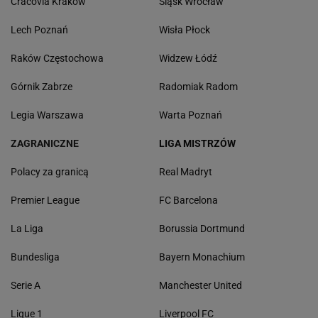
Cracovia Kraków
Śląsk Wrocław
Lech Poznań
Wisła Płock
Raków Częstochowa
Widzew Łódź
Górnik Zabrze
Radomiak Radom
Legia Warszawa
Warta Poznań
ZAGRANICZNE
LIGA MISTRZÓW
Polacy za granicą
Real Madryt
Premier League
FC Barcelona
La Liga
Borussia Dortmund
Bundesliga
Bayern Monachium
Serie A
Manchester United
Ligue 1
Liverpool FC