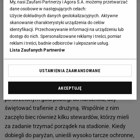
My, nasi Zaufani Partnerzy i Agora S.A. możemy przetwarzać
dane osobowe w następujących celach:
Użycie dokładnych danych geolokalizacyjnych. Aktywne
Zobacz wideo
Granerud wreszcie zabrał głos. Tak
skanowanie charakterystyki urządzenia do celów
tłumaczy słowa o parodii
identyfikacji. Przechowywanie informacji na urządzeniu lub
dostęp do nich. Spersonalizowane reklamy i treści, pomiar
reklam i treści, badnie odbiorców i ulepszanie usług.
Gol Messiego doprowadził do szału kibiców
Lista Zaufanych Partnerów
Marsylii. Stewardzi musieli bronić piłkarzy PSG
tarczami ochronnymi
USTAWIENIA ZAAWANSOWANE
W 29. minucie Messi wykorzystał kapitalne podanie
AKCEPTUJĘ
Mbappe i pokonał bramkarza Marsylii. Bezpośrednio
po strzelonym golu pobiegł do narożnika, aby
świętować trafienie z drużyną. Wspólnie z nim
zaczęło biec również kilku stewardów, którzy mieli
za zadanie trzymać porządek na stadionie. Kiedy
dobiegli do paryżan, unieśli wysoko tarcze ochronne,