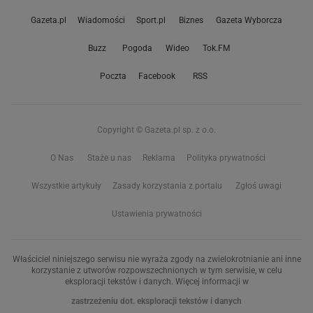
Gazeta.pl
Wiadomości
Sport.pl
Biznes
Gazeta Wyborcza
Buzz
Pogoda
Wideo
Tok.FM
Poczta
Facebook
RSS
Copyright © Gazeta.pl sp. z o.o.
O Nas
Staże u nas
Reklama
Polityka prywatności
Wszystkie artykuły
Zasady korzystania z portalu
Zgłoś uwagi
Ustawienia prywatności
Właściciel niniejszego serwisu nie wyraża zgody na zwielokrotnianie ani inne
korzystanie z utworów rozpowszechnionych w tym serwisie, w celu
eksploracji tekstów i danych. Więcej informacji w
zastrzeżeniu dot. eksploracji tekstów i danych