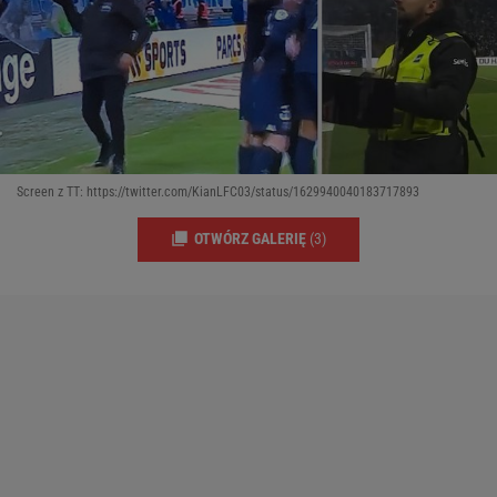
Screen z TT: https://twitter.com/KianLFC03/status/1629940040183717893
OTWÓRZ GALERIĘ
(3)