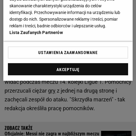
skanowanie charakterystyki urządzenia do celów
Zobacz wideo
Spotkanie na szczycie w Rakowie.
identyfikacji. Przechowywanie informacji na urządzeniu lub
dostęp do nich. Spersonalizowane reklamy i treści, pomiar
"Rywale aż kipieli"
reklam i treści, badnie odbiorców i ulepszanie usług.
Lista Zaufanych Partnerów
Francuzi zachwycają się Przemysławem
Frankowskim. "Arcydzieło"
USTAWIENIA ZAAWANSOWANE
Dziennikarze "L'Equipe" ocenili, że Frankowski oraz
AKCEPTUJĘ
David Pereira Da Costa tworzą duet idealny, co było
widać podczas meczu 14. kolejki Ligue 1. Pomocnicy
przerzucali ciężar
gry
z jednej na drugą stronę i
zachęcali zespół do ataku. "Skrzydła marzeń" - tak
redakcja określiła pracę pomocników.
Oficjalnie: Messi nie zagra w najbliższym meczu