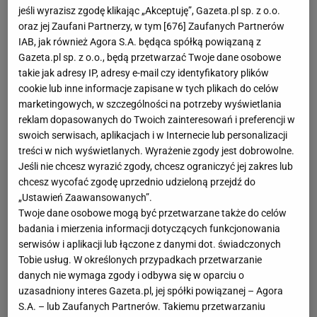
zawodników na boisku był Przemysław Frankowski.
jeśli wyrazisz zgodę klikając „Akceptuję”, Gazeta.pl sp. z o.o.
Polakowi nie przeszkadza w grze ani złamany nos,
oraz jej Zaufani Partnerzy, w tym [
676
] Zaufanych Partnerów
IAB, jak również Agora S.A. będąca spółką powiązaną z
ani maska na twarzy
, co udowodnił w trakcie
Gazeta.pl sp. z o.o., będą przetwarzać Twoje dane osobowe
sobotniego meczu. 27-latek miał udział przy
takie jak adresy IP, adresy e-mail czy identyfikatory plików
trafieniu Mediny. Pomocnik dośrodkował piłkę z
cookie lub inne informacje zapisane w tych plikach do celów
marketingowych, w szczególności na potrzeby wyświetlania
rzutu wolnego do Kevina Danso, a ten precyzyjnie
reklam dopasowanych do Twoich zainteresowań i preferencji w
dograł ją do Argentyńczyka.
swoich serwisach, aplikacjach i w Internecie lub personalizacji
treści w nich wyświetlanych. Wyrażenie zgody jest dobrowolne.
Jeśli nie chcesz wyrazić zgody, chcesz ograniczyć jej zakres lub
chcesz wycofać zgodę uprzednio udzieloną przejdź do
„Ustawień Zaawansowanych”.
Twoje dane osobowe mogą być przetwarzane także do celów
badania i mierzenia informacji dotyczących funkcjonowania
serwisów i aplikacji lub łączone z danymi dot. świadczonych
Tobie usług. W określonych przypadkach przetwarzanie
danych nie wymaga zgody i odbywa się w oparciu o
uzasadniony interes Gazeta.pl, jej spółki powiązanej – Agora
S.A. – lub Zaufanych Partnerów. Takiemu przetwarzaniu