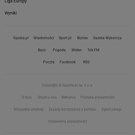
Liga Europy
Wyniki
Gazeta.pl
Wiadomości
Sport.pl
Biznes
Gazeta Wyborcza
Buzz
Pogoda
Wideo
Tok.FM
Poczta
Facebook
RSS
Copyright © Gazeta.pl sp. z o.o.
O Nas
Staże u nas
Reklama
Polityka prywatności
Wszystkie artykuły
Zasady korzystania z portalu
Zgłoś uwagi
Ustawienia prywatności