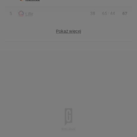
5
38
65 : 44
67
Lille
Pokaż więcej