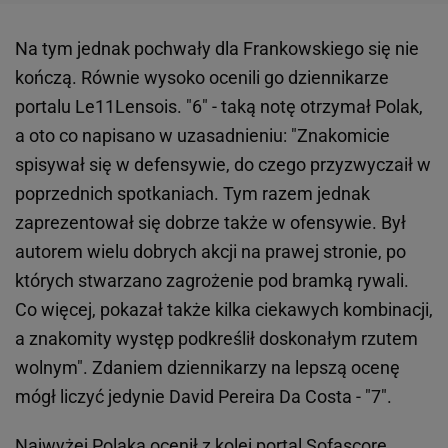
Na tym jednak pochwały dla Frankowskiego się nie
kończą. Równie wysoko ocenili go dziennikarze
portalu Le11Lensois. "6" - taką notę otrzymał Polak,
a oto co napisano w uzasadnieniu: "Znakomicie
spisywał się w defensywie, do czego przyzwyczaił w
poprzednich spotkaniach. Tym razem jednak
zaprezentował się dobrze także w ofensywie. Był
autorem wielu dobrych akcji na prawej stronie, po
których stwarzano zagrożenie pod bramką rywali.
Co więcej, pokazał także kilka ciekawych kombinacji,
a znakomity występ podkreślił doskonałym rzutem
wolnym". Zdaniem dziennikarzy na lepszą ocenę
mógł liczyć jedynie David Pereira Da Costa - "7".
Najwyżej Polaka ocenił z kolei portal Sofascore.