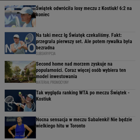
Świątek odwróciła losy meczu z Kostiuk! 6:2 na
koniec
Na taki mecz Ig Światęk czekaliśmy. Fakt:
przegrała pierwszy set. Ale potem rywalka była
bezradna
SUBSKRYPCJA
Second home nad morzem zyskuje na
popularności. Coraz więcej osób wybiera ten
model inwestowania
MATERIAŁ PROMOCYJNY
Tak wygląda ranking WTA po meczu Świątek -
Kostiuk
Nocna sensacja w meczu Sabalenki! Nie będzie
wielkiego hitu w Toronto