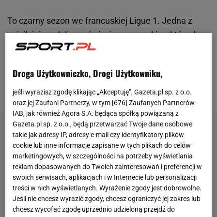
To czarny sezon we francuskiej Ligue 1. Jedna z
najsilniejszych lig na świecie, rozgrywki, w których
czarują największe gwiazdy, nie radzą sobie ze
stadionowymi chuliganami. Tylko w tym sezonie
Droga Użytkowniczko, Drogi Użytkowniku,
doszło do kilku znaczących incydentów na
trybunach.
jeśli wyrazisz zgodę klikając „Akceptuję”, Gazeta.pl sp. z o.o.
oraz jej Zaufani Partnerzy, w tym [
676
] Zaufanych Partnerów
IAB, jak również Agora S.A. będąca spółką powiązaną z
Gazeta.pl sp. z o.o., będą przetwarzać Twoje dane osobowe
takie jak adresy IP, adresy e-mail czy identyfikatory plików
cookie lub inne informacje zapisane w tych plikach do celów
marketingowych, w szczególności na potrzeby wyświetlania
reklam dopasowanych do Twoich zainteresowań i preferencji w
swoich serwisach, aplikacjach i w Internecie lub personalizacji
treści w nich wyświetlanych. Wyrażenie zgody jest dobrowolne.
Jeśli nie chcesz wyrazić zgody, chcesz ograniczyć jej zakres lub
chcesz wycofać zgodę uprzednio udzieloną przejdź do