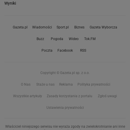
Wyniki
Gazeta.pl
Wiadomości
Sport.pl
Biznes
Gazeta Wyborcza
Buzz
Pogoda
Wideo
Tok.FM
Poczta
Facebook
RSS
Copyright © Gazeta.pl sp. z o.o.
O Nas
Staże u nas
Reklama
Polityka prywatności
Wszystkie artykuły
Zasady korzystania z portalu
Zgłoś uwagi
Ustawienia prywatności
Właściciel niniejszego serwisu nie wyraża zgody na zwielokrotnianie ani inne