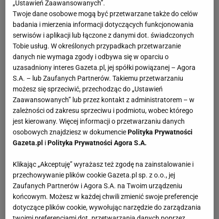
„Ustawień Zaawansowanych”.
Twoje dane osobowe mogą być przetwarzane także do celów
badania i mierzenia informacji dotyczących funkcjonowania
serwisów i aplikacji lub łączone z danymi dot. świadczonych
Tobie usług. W określonych przypadkach przetwarzanie
danych nie wymaga zgody i odbywa się w oparciu o
uzasadniony interes Gazeta.pl, jej spółki powiązanej – Agora
S.A. – lub Zaufanych Partnerów. Takiemu przetwarzaniu
możesz się sprzeciwić, przechodząc do „Ustawień
Zaawansowanych” lub przez kontakt z administratorem – w
zależności od zakresu sprzeciwu i podmiotu, wobec którego
jest kierowany. Więcej informacji o przetwarzaniu danych
osobowych znajdziesz w dokumencie
Polityka Prywatności
Gazeta.pl
i
Polityka Prywatności Agora S.A.
Klikając „Akceptuję” wyrażasz też zgodę na zainstalowanie i
przechowywanie plików cookie Gazeta.pl sp. z o.o., jej
Zaufanych Partnerów i Agora S.A. na Twoim urządzeniu
końcowym. Możesz w każdej chwili zmienić swoje preferencje
dotyczące plików cookie, wywołując narzędzie do zarządzania
twoimi preferencjami dot. przetwarzania danych poprzez