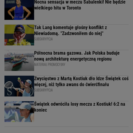
Nocna sensacja w meczu Sabalenki! Nie będzie
wielkiego hitu w Toronto
Tak Lang komentuje głośny konflikt z
Niewiadomą. "Zadzwoniłem do niej"
SUBSKRYPCJA
Północna brama gazowa. Jak Polska buduje
nową architekturę energetyczną regionu
MATERIAŁ PROMOCYJNY
Zwycięstwo z Martą Kostiuk dło Idze Świątek coś
więcej, niż tylko awans do ćwierćfinału
SUBSKRYPCJA
Świątek odwróciła losy meczu z Kostiuk! 6:2 na
koniec