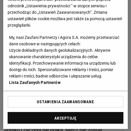
odnośnik „Ustawienia prywatności ” w stopce serwisu i
przechodząc do „Ustawień Zaawansowanych”. Zmiana
Zobacz wideo
Prezes PKOl Andrzej Kraśnicki:
ustawień plików cookie możliwa jest także za pomocą ustawień
Liczymy, że na igrzyska pojedzie 60 sportowców
przeglądarki.
My, nasi Zaufani Partnerzy i Agora S.A. możemy przetwarzać
Już w 1. kolejce w trakcie
meczu
Montpellier z
dane osobowe w następujących celach:
Olympique Marsylia butelką w twarz rzucony został
Użycie dokładnych danych geolokalizacyjnych. Aktywne
zawodnik gości Valentin Rongier. Zawodnik został
skanowanie charakterystyki urządzenia do celów
identyfikacji. Przechowywanie informacji na urządzeniu lub
opatrzony, a chwilę później na boisku wylądowały
dostęp do nich. Spersonalizowane reklamy i treści, pomiar
petardy. Mecz został przerwany na 30 minut.
reklam i treści, badnie odbiorców i ulepszanie usług.
Lista Zaufanych Partnerów
Dwa tygodnie później w
meczu
Nicei z Olympique
Marsylia doszło do kolejnych napięć. Piłkarz gości
USTAWIENIA ZAAWANSOWANE
- Dimitri Payet - który wcześniej prowokował kibiców
gospodarzy, został trafiony butelką w plecy. Payet
AKCEPTUJĘ
odrzucił ją w trybuny, przez co chuligani wbiegli na
boisko i zaczęła się bójka. Mecz nie został