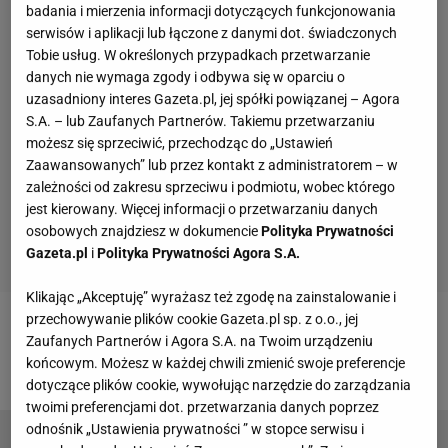
badania i mierzenia informacji dotyczących funkcjonowania
serwisów i aplikacji lub łączone z danymi dot. świadczonych
Tobie usług. W określonych przypadkach przetwarzanie
danych nie wymaga zgody i odbywa się w oparciu o
uzasadniony interes Gazeta.pl, jej spółki powiązanej – Agora
S.A. – lub Zaufanych Partnerów. Takiemu przetwarzaniu
możesz się sprzeciwić, przechodząc do „Ustawień
Zaawansowanych” lub przez kontakt z administratorem – w
zależności od zakresu sprzeciwu i podmiotu, wobec którego
jest kierowany. Więcej informacji o przetwarzaniu danych
osobowych znajdziesz w dokumencie
Polityka Prywatności
Gazeta.pl
i
Polityka Prywatności Agora S.A.
Klikając „Akceptuję” wyrażasz też zgodę na zainstalowanie i
przechowywanie plików cookie Gazeta.pl sp. z o.o., jej
Zobacz wideo
"Odejście Messiego za darmo, to
Zaufanych Partnerów i Agora S.A. na Twoim urządzeniu
kolosalny cios dla Barcelony"
końcowym. Możesz w każdej chwili zmienić swoje preferencje
dotyczące plików cookie, wywołując narzędzie do zarządzania
twoimi preferencjami dot. przetwarzania danych poprzez
odnośnik „Ustawienia prywatności ” w stopce serwisu i