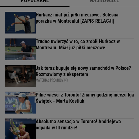
POPULARNE
NAJNOWSZE
Hurkacz miał już piłki meczowe. Bolesna
porażka w Montrealu! [ZAPIS RELACJI]
Trudno uwierzyć w to, co zrobił Hurkacz w
Montrealu. Miał już piłki meczowe
Jak teraz kupuje się nowy samochód w Polsce?
Rozmawiamy z ekspertem
MATERIAŁ PROMOCYJNY
Pilne wieści z Toronto! Znamy godzinę meczu Iga
Świątek - Marta Kostiuk
Absolutna sensacja w Toronto! Andriejewa
odpada w III rundzie!