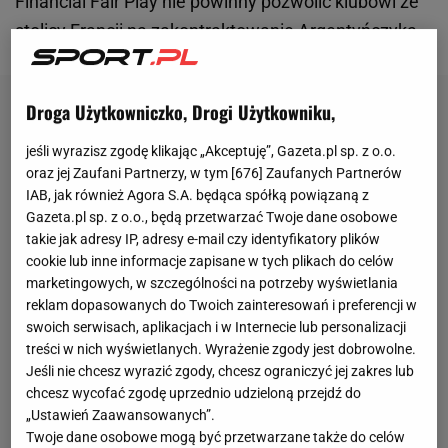
Financial Fair Play nie powinny pozwolić klubowi ze
stolicy Francji na zakontraktowanie Argentyńczyka.
Droga Użytkowniczko, Drogi Użytkowniku,
jeśli wyrazisz zgodę klikając „Akceptuję”, Gazeta.pl sp. z o.o.
oraz jej Zaufani Partnerzy, w tym [
676
] Zaufanych Partnerów
IAB, jak również Agora S.A. będąca spółką powiązaną z
Gazeta.pl sp. z o.o., będą przetwarzać Twoje dane osobowe
takie jak adresy IP, adresy e-mail czy identyfikatory plików
cookie lub inne informacje zapisane w tych plikach do celów
marketingowych, w szczególności na potrzeby wyświetlania
reklam dopasowanych do Twoich zainteresowań i preferencji w
swoich serwisach, aplikacjach i w Internecie lub personalizacji
treści w nich wyświetlanych. Wyrażenie zgody jest dobrowolne.
Jeśli nie chcesz wyrazić zgody, chcesz ograniczyć jej zakres lub
chcesz wycofać zgodę uprzednio udzieloną przejdź do
„Ustawień Zaawansowanych”.
Twoje dane osobowe mogą być przetwarzane także do celów