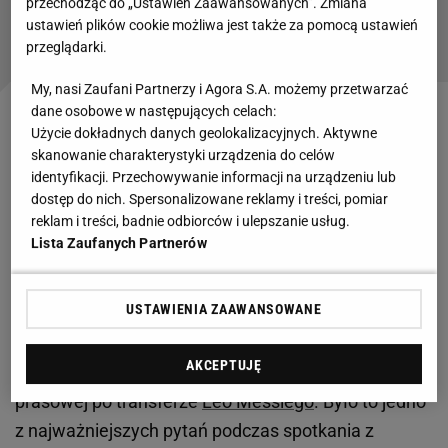
Lionel Messi przemówił. "To szalone.
przechodząc do „Ustawień Zaawansowanych”. Zmiana
Niesamowite transfery"
ustawień plików cookie możliwa jest także za pomocą ustawień
przeglądarki.
My, nasi Zaufani Partnerzy i Agora S.A. możemy przetwarzać
dane osobowe w następujących celach:
"Czekałem na to pytanie"
Użycie dokładnych danych geolokalizacyjnych. Aktywne
skanowanie charakterystyki urządzenia do celów
Francuski klub przygotował dla Argentyńczyka
identyfikacji. Przechowywanie informacji na urządzeniu lub
dostęp do nich. Spersonalizowane reklamy i treści, pomiar
kontrakt z olbrzymimi zarobkami (35 mln euro za
reklam i treści, badnie odbiorców i ulepszanie usług.
każdy sezon plus bonusy), przez co teoretycznie
Lista Zaufanych Partnerów
powinien mieć problemy ze spełnieniem wymogów
Finansowego Fair Play.
USTAWIENIA ZAAWANSOWANE
Czy PSG przestrzega zasad Financial Fair Play - takie
AKCEPTUJĘ
pytanie padło zatem na specjalnej konferencji
prasowej po transferze
Leo Messiego
. Było to jedno
z najważniejszych pytań podczas spotkania z