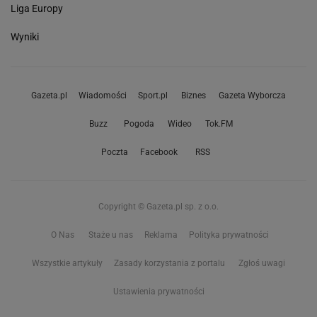
Liga Europy
Wyniki
Gazeta.pl
Wiadomości
Sport.pl
Biznes
Gazeta Wyborcza
Buzz
Pogoda
Wideo
Tok.FM
Poczta
Facebook
RSS
Copyright © Gazeta.pl sp. z o.o.
O Nas
Staże u nas
Reklama
Polityka prywatności
Wszystkie artykuły
Zasady korzystania z portalu
Zgłoś uwagi
Ustawienia prywatności