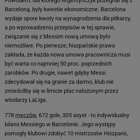
Powodem, dla którego Argentyńczyk pożegnał się z
Barceloną, były kwestie ekonomiczne. Barcelona
wydaje spore kwoty na wynagrodzenia dla piłkarzy,
a po wprowadzeniu przepisów w tej sprawie,
związanie się z Messim nową umową było
niemożliwe. Po pierwsze, hiszpańskie prawo
zakłada, że każda nowa umowa pracownicza musi
być warta co najmniej 50 proc. poprzednich
zarobków. Po drugie, nawet gdyby Messi
zdecydował się na granie za darmo, klub nie
zmieściłby się w limicie płac nałożonym przez
włodarzy LaLiga.
778
meczów
, 672 gole, 305 asyst - to indywidualny
bilans Messiego w Barcelonie. Jego występy
pomogły klubowi zdobyć 10 mistrzostw Hiszpanii,