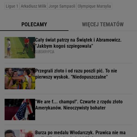
Ligue 1
Arkadiusz Milik
Jorge Sampaoli
Olympique Marsylia
POLECAMY
WIĘCEJ TEMATÓW
Cały świat patrzy na Świątek i Abramowicz.
"Jakbym kogoś szpiegowała"
SUBSKRYPCJA
Przegrali złoto i od razu poszli pić. To nie
pierwszy wyskok. "Niedopuszczalne"
"We are f... champs!". Czwarte z rzędu złoto
Amerykanów. Nieoczywisty bohater
Burza po medalu Włodarczyk. Prawica nie ma