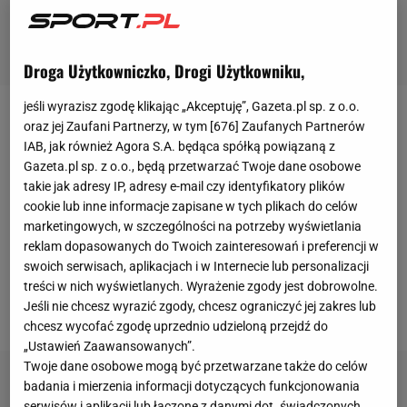
Droga Użytkowniczko, Drogi Użytkowniku,
jeśli wyrazisz zgodę klikając „Akceptuję”, Gazeta.pl sp. z o.o.
Arkadiusz Milik
w ostatnim
meczu
ligowym
oraz jej Zaufani Partnerzy, w tym [
676
] Zaufanych Partnerów
IAB, jak również Agora S.A. będąca spółką powiązaną z
poprzedniego sezonu z
FC Metz
doznał kontuzji
Gazeta.pl sp. z o.o., będą przetwarzać Twoje dane osobowe
łękotki. Napastnik pojawił się na zgrupowaniu
takie jak adresy IP, adresy e-mail czy identyfikatory plików
reprezentacji Polski
, ale po kilku dniach je opuścił.
cookie lub inne informacje zapisane w tych plikach do celów
marketingowych, w szczególności na potrzeby wyświetlania
Trener Paulo Sousa postanowił nikogo nie
reklam dopasowanych do Twoich zainteresowań i preferencji w
powoływać w miejsce Milika na
Euro 2020
. Na
swoich serwisach, aplikacjach i w Internecie lub personalizacji
powrót byłego piłkarza
Napoli
do
gry
będziemy
treści w nich wyświetlanych. Wyrażenie zgody jest dobrowolne.
Jeśli nie chcesz wyrazić zgody, chcesz ograniczyć jej zakres lub
musieli jeszcze trochę poczekać.
chcesz wycofać zgodę uprzednio udzieloną przejdź do
„Ustawień Zaawansowanych”.
Twoje dane osobowe mogą być przetwarzane także do celów
badania i mierzenia informacji dotyczących funkcjonowania
serwisów i aplikacji lub łączone z danymi dot. świadczonych