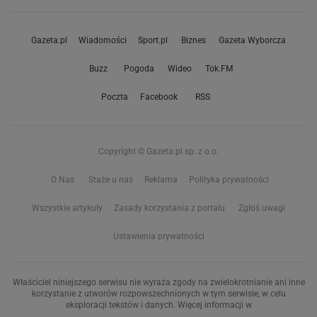
Gazeta.pl
Wiadomości
Sport.pl
Biznes
Gazeta Wyborcza
Buzz
Pogoda
Wideo
Tok.FM
Poczta
Facebook
RSS
Copyright © Gazeta.pl sp. z o.o.
O Nas
Staże u nas
Reklama
Polityka prywatności
Wszystkie artykuły
Zasady korzystania z portalu
Zgłoś uwagi
Ustawienia prywatności
Właściciel niniejszego serwisu nie wyraża zgody na zwielokrotnianie ani inne
korzystanie z utworów rozpowszechnionych w tym serwisie, w celu
eksploracji tekstów i danych. Więcej informacji w