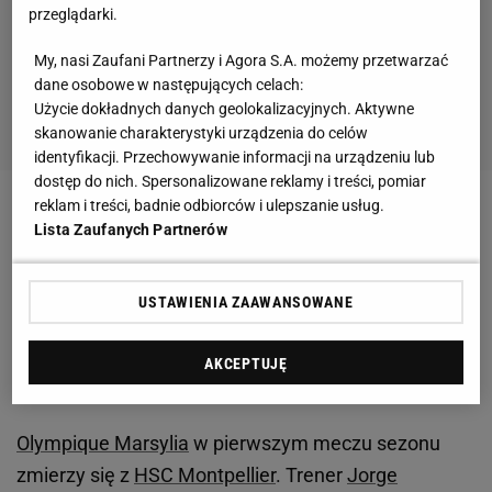
przeglądarki.
My, nasi Zaufani Partnerzy i Agora S.A. możemy przetwarzać
dane osobowe w następujących celach:
Użycie dokładnych danych geolokalizacyjnych. Aktywne
skanowanie charakterystyki urządzenia do celów
identyfikacji. Przechowywanie informacji na urządzeniu lub
dostęp do nich. Spersonalizowane reklamy i treści, pomiar
reklam i treści, badnie odbiorców i ulepszanie usług.
Zobacz wideo
Arkadiusz Milik pokazał, jak walczy o
Lista Zaufanych Partnerów
powrót do formy
USTAWIENIA ZAAWANSOWANE
Jorge Sampaoli zabrał głos ws. powrotu
Arkadiusza Milika do gry. "Rehabilitacja trwa dłużej
AKCEPTUJĘ
niż zakładaliśmy"
Olympique Marsylia
w pierwszym meczu sezonu
zmierzy się z
HSC Montpellier
. Trener
Jorge