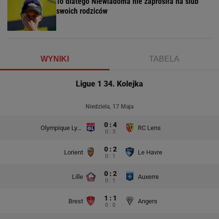
To dlatego Niewiadoma nie zaprosiła na ślub
swoich rodziców
WYNIKI
TABELA
Ligue 1 34. Kolejka
Niedziela, 17 Maja
0 : 4
Olympique Lyon
RC Lens
0 : 3
0 : 2
Lorient
Le Havre
0 : 1
0 : 2
Lille
Auxerre
0 : 1
1 : 1
Brest
Angers
0 : 0