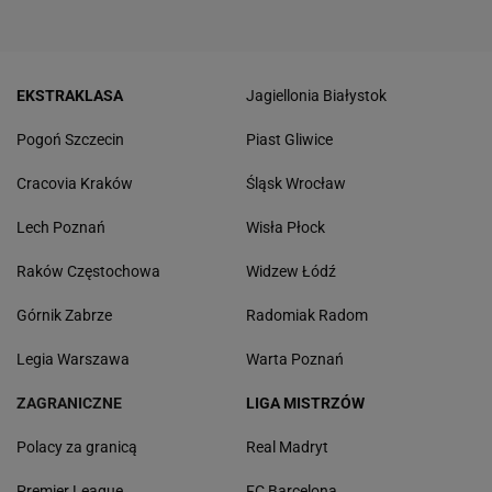
EKSTRAKLASA
Jagiellonia Białystok
Pogoń Szczecin
Piast Gliwice
Cracovia Kraków
Śląsk Wrocław
Lech Poznań
Wisła Płock
Raków Częstochowa
Widzew Łódź
Górnik Zabrze
Radomiak Radom
Legia Warszawa
Warta Poznań
ZAGRANICZNE
LIGA MISTRZÓW
Polacy za granicą
Real Madryt
Premier League
FC Barcelona