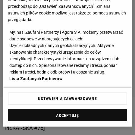
przechodząc do „Ustawień Zaawansowanych”. Zmiana
ustawień plików cookie możliwa jest także za pomocą ustawień
przeglądarki.
My, nasi Zaufani Partnerzy i Agora S.A. możemy przetwarzać
dane osobowe w następujących celach:
Użycie dokładnych danych geolokalizacyjnych. Aktywne
skanowanie charakterystyki urządzenia do celów
identyfikacji. Przechowywanie informacji na urządzeniu lub
dostęp do nich. Spersonalizowane reklamy i treści, pomiar
reklam i treści, badnie odbiorców i ulepszanie usług.
Lista Zaufanych Partnerów
USTAWIENIA ZAAWANSOWANE
Zobacz wideo
"To, co robił Lewandowski, jest
AKCEPTUJĘ
niepojęte. To nie może być przypadek" [SEKCJA
PIŁKARSKA #75]