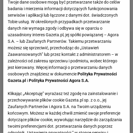
ostatnich tygodniach - po 17. serii gier paryżanie
Twoje dane osobowe mogą być przetwarzane także do celów
badania i mierzenia informacji dotyczących funkcjonowania
zajmują 3. miejsce w tabeli Ligue 1 i tracą do lidera,
serwisów i aplikacji lub łączone z danymi dot. świadczonych
Olympique Lyon, jeden punkt.
Tobie usług. W określonych przypadkach przetwarzanie
danych nie wymaga zgody i odbywa się w oparciu o
uzasadniony interes Gazeta.pl, jej spółki powiązanej – Agora
S.A. – lub Zaufanych Partnerów. Takiemu przetwarzaniu
możesz się sprzeciwić, przechodząc do „Ustawień
Zaawansowanych” lub przez kontakt z administratorem – w
zależności od zakresu sprzeciwu i podmiotu, wobec którego
jest kierowany. Więcej informacji o przetwarzaniu danych
osobowych znajdziesz w dokumencie
Polityka Prywatności
Gazeta.pl
i
Polityka Prywatności Agora S.A.
Klikając „Akceptuję” wyrażasz też zgodę na zainstalowanie i
przechowywanie plików cookie Gazeta.pl sp. z o.o., jej
Zaufanych Partnerów i Agora S.A. na Twoim urządzeniu
końcowym. Możesz w każdej chwili zmienić swoje preferencje
dotyczące plików cookie, wywołując narzędzie do zarządzania
twoimi preferencjami dot. przetwarzania danych poprzez
odnośnik „Ustawienia prywatności ” w stopce serwisu i