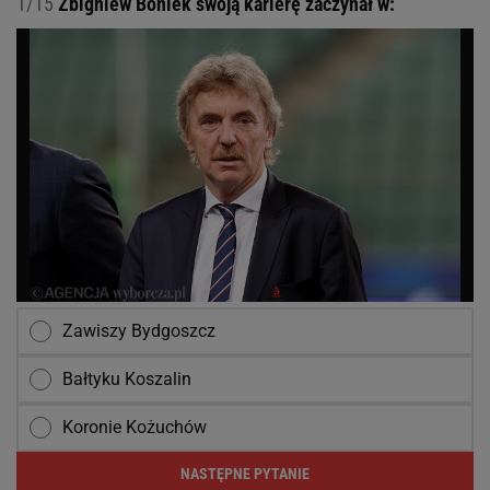
1/15
Zbigniew Boniek swoją karierę zaczynał w:
Zawiszy Bydgoszcz
Bałtyku Koszalin
Koronie Kożuchów
NASTĘPNE PYTANIE