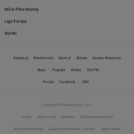
MŚ w Piłce Nożnej
Liga Europy
Wyniki
Gazeta.pl
Wiadomości
Sport.pl
Biznes
Gazeta Wyborcza
Buzz
Pogoda
Wideo
Tok.FM
Poczta
Facebook
RSS
Copyright © Gazeta.pl sp. z o.o.
O Nas
Staże u nas
Reklama
Polityka prywatności
Wszystkie artykuły
Zasady korzystania z portalu
Zgłoś uwagi