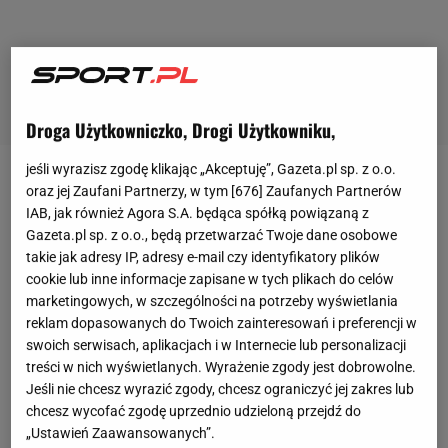
Droga Użytkowniczko, Drogi Użytkowniku,
jeśli wyrazisz zgodę klikając „Akceptuję”, Gazeta.pl sp. z o.o.
Pochettino
, który bez pracy pozostawał od listopada
oraz jej Zaufani Partnerzy, w tym [
676
] Zaufanych Partnerów
IAB, jak również Agora S.A. będąca spółką powiązaną z
2019 roku, kiedy został zwolniony z
Tottenhamu
Gazeta.pl sp. z o.o., będą przetwarzać Twoje dane osobowe
Hotspur
, przejął paryski zespół po Thomasie
takie jak adresy IP, adresy e-mail czy identyfikatory plików
Tuchelu. Choć Niemiec w ciągu dwóch lat
cookie lub inne informacje zapisane w tych plikach do celów
marketingowych, w szczególności na potrzeby wyświetlania
dwukrotnie zdobył mistrzostwo kraju, a w
reklam dopasowanych do Twoich zainteresowań i preferencji w
poprzednim sezonie dotarł z PSG do finału
Ligi
swoich serwisach, aplikacjach i w Internecie lub personalizacji
Mistrzów
, katarscy właściciele klubu podziękowali
treści w nich wyświetlanych. Wyrażenie zgody jest dobrowolne.
Jeśli nie chcesz wyrazić zgody, chcesz ograniczyć jej zakres lub
mu za współpracę pod koniec 2020 roku. Powodem
chcesz wycofać zgodę uprzednio udzieloną przejdź do
miały być słabe
wyniki
osiągane przez zespół w
„Ustawień Zaawansowanych”.