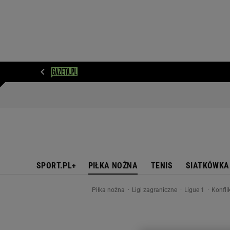
WIADOMOŚCI
NEXT
SPORT
PLOTEK
D
SPORT.PL+
PIŁKA NOŻNA
TENIS
SIATKÓWKA
Piłka nożna
Ligi zagraniczne
Ligue 1
Konfli