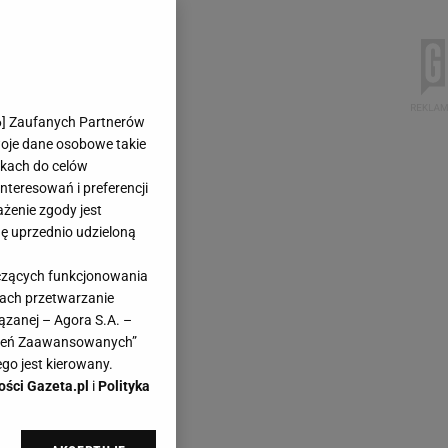
6
] Zaufanych Partnerów
woje dane osobowe takie
likach do celów
teresowań i preferencji
ażenie zgody jest
dę uprzednio udzieloną
yczących funkcjonowania
kach przetwarzanie
ązanej – Agora S.A. –
awień Zaawansowanych”
go jest kierowany.
ości Gazeta.pl
i
Polityka