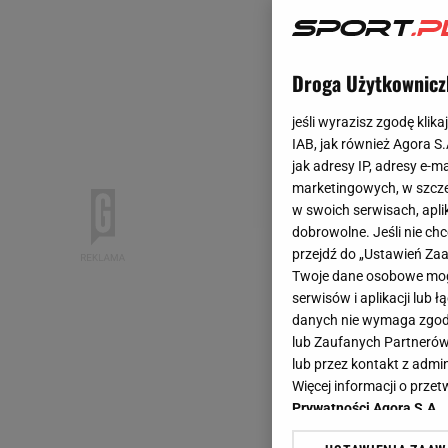
Droga Użytkownicz
jeśli wyrazisz zgodę klika
IAB, jak również Agora S
jak adresy IP, adresy e-m
marketingowych, w szcze
w swoich serwisach, aplik
dobrowolne. Jeśli nie ch
przejdź do „Ustawień Z
Twoje dane osobowe mogą
serwisów i aplikacji lub
danych nie wymaga zgody 
lub Zaufanych Partnerów
lub przez kontakt z admi
Więcej informacji o prz
Prywatności Agora S.A.