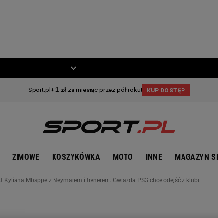
ZIECKO
MOTO
ZIMOWE
KOSZYKÓWKA
MOTO
INNE
MAGAZYN S
kt Kyliana Mbappe z Neymarem i trenerem. Gwiazda PSG chce odejść z klubu