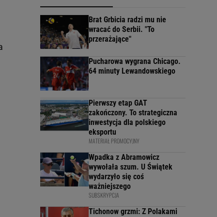
Brat Grbicia radzi mu nie
wracać do Serbii. "To
przerażające"
a
Pucharowa wygrana Chicago.
64 minuty Lewandowskiego
Pierwszy etap GAT
zakończony. To strategiczna
inwestycja dla polskiego
eksportu
MATERIAŁ PROMOCYJNY
Wpadka z Abramowicz
wywołała szum. U Świątek
wydarzyło się coś
ważniejszego
SUBSKRYPCJA
Tichonow grzmi: Z Polakami