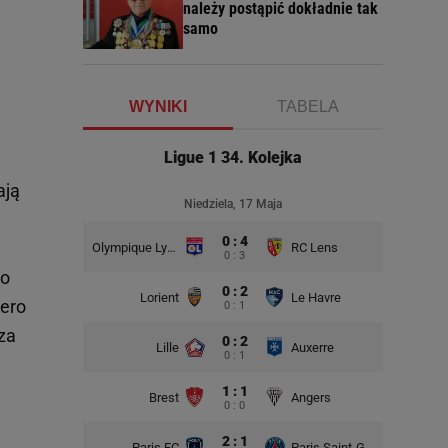
należy postąpić dokładnie tak
samo
WYNIKI
TABELA
Ligue 1 34. Kolejka
ają
Niedziela, 17 Maja
0 : 4
,
Olympique Lyon
RC Lens
0 : 3
ko
0 : 2
Lorient
Le Havre
uero
0 : 1
za
0 : 2
Lille
Auxerre
0 : 1
1 : 1
Brest
Angers
0 : 0
2 : 1
Paris FC
Paris Saint-Germain