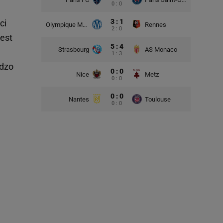
0 : 0
3 : 1
ci
Olympique Marsylia
Rennes
2 : 0
jest
5 : 4
Strasbourg
AS Monaco
1 : 3
rdzo
0 : 0
Nice
Metz
0 : 0
0 : 0
Nantes
Toulouse
0 : 0