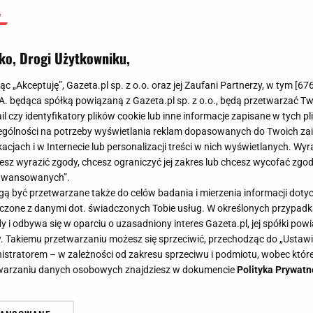
ko, Drogi Użytkowniku,
jąc „Akceptuję”, Gazeta.pl sp. z o.o. oraz jej Zaufani Partnerzy, w tym [
67
.A. będąca spółką powiązaną z Gazeta.pl sp. z o.o., będą przetwarzać T
ail czy identyfikatory plików cookie lub inne informacje zapisane w tych p
gólności na potrzeby wyświetlania reklam dopasowanych do Twoich zain
acjach i w Internecie lub personalizacji treści w nich wyświetlanych. Wyr
cesz wyrazić zgody, chcesz ograniczyć jej zakres lub chcesz wycofać zgo
aawansowanych”.
 być przetwarzane także do celów badania i mierzenia informacji dot
 łączone z danymi dot. świadczonych Tobie usług. W określonych przypad
i odbywa się w oparciu o uzasadniony interes Gazeta.pl, jej spółki powi
. Takiemu przetwarzaniu możesz się sprzeciwić, przechodząc do „Ust
nistratorem – w zależności od zakresu sprzeciwu i podmiotu, wobec które
etwarzaniu danych osobowych znajdziesz w dokumencie
Polityka Prywatn