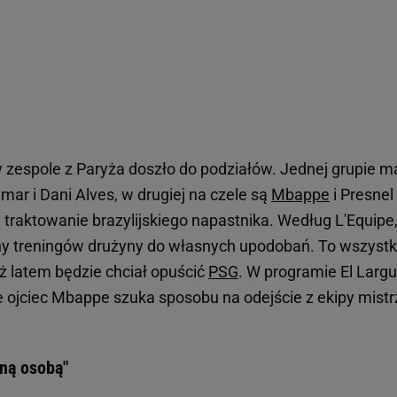
w zespole z Paryża doszło do podziałów. Jednej grupie m
mar i Dani Alves, w drugiej na czele są
Mbappe
i Presnel
ę traktowanie brazylijskiego napastnika. Według L'Equipe
y treningów drużyny do własnych upodobań. To wszyst
uż latem będzie chciał opuścić
PSG
. W programie El Larg
e ojciec Mbappe szuka sposobu na odejście z ekipy mistr
żną osobą"