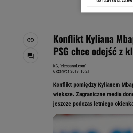
USTAWIENIA ZAA
Klikając „Akceptuję” wyra
Zaufanych Partnerów i A
dotyczące plików cookie,
odnośnik „Ustawienia pr
plików cookie możliwa je
Konflikt Kyliana Mb
My, nasi Zaufani Partne
PSG chce odejść z k
Użycie dokładnych danych
Przechowywanie informacji
badnie odbiorców i uleps
KG, "elespanol.com"
6 czerwca 2019, 10:21
Konflikt pomiędzy Kylianem Mba
większe. Zagraniczne media donos
jeszcze podczas letniego okienk