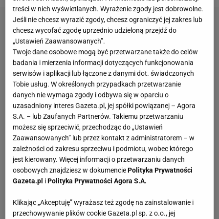
treści w nich wyświetlanych. Wyrażenie zgody jest dobrowolne.
Jeśli nie chcesz wyrazić zgody, chcesz ograniczyć jej zakres lub
chcesz wycofać zgodę uprzednio udzieloną przejdź do
„Ustawień Zaawansowanych”.
Twoje dane osobowe mogą być przetwarzane także do celów
badania i mierzenia informacji dotyczących funkcjonowania
serwisów i aplikacji lub łączone z danymi dot. świadczonych
Tobie usług. W określonych przypadkach przetwarzanie
danych nie wymaga zgody i odbywa się w oparciu o
uzasadniony interes Gazeta.pl, jej spółki powiązanej – Agora
S.A. – lub Zaufanych Partnerów. Takiemu przetwarzaniu
możesz się sprzeciwić, przechodząc do „Ustawień
Zaawansowanych” lub przez kontakt z administratorem – w
zależności od zakresu sprzeciwu i podmiotu, wobec którego
jest kierowany. Więcej informacji o przetwarzaniu danych
osobowych znajdziesz w dokumencie
Polityka Prywatności
Gazeta.pl
i
Polityka Prywatności Agora S.A.
Klikając „Akceptuję” wyrażasz też zgodę na zainstalowanie i
przechowywanie plików cookie Gazeta.pl sp. z o.o., jej