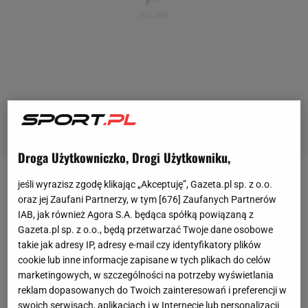
Droga Użytkowniczko, Drogi Użytkowniku,
jeśli wyrazisz zgodę klikając „Akceptuję”, Gazeta.pl sp. z o.o.
18378 widzów oglądało na Stade du Roudourou
oraz jej Zaufani Partnerzy, w tym [
676
] Zaufanych Partnerów
mecz
Guingamp z PSG. Więcej nie mogło, to
IAB, jak również Agora S.A. będąca spółką powiązaną z
maksymalna pojemność obiektu. Z ponad 500 próśb
Gazeta.pl sp. z o.o., będą przetwarzać Twoje dane osobowe
takie jak adresy IP, adresy e-mail czy identyfikatory plików
o akredytację dziennikarskie, przyznano niecałe 100.
cookie lub inne informacje zapisane w tych plikach do celów
Wszystkie chętne media, też by się tam nie
marketingowych, w szczególności na potrzeby wyświetlania
zmieściły.
reklam dopasowanych do Twoich zainteresowań i preferencji w
swoich serwisach, aplikacjach i w Internecie lub personalizacji