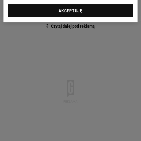
Chciał zabłysnąć
AKCEPTUJĘ