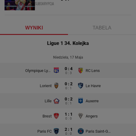
SUBSKRYPCJA
WYNIKI
TABELA
Ligue 1 34. Kolejka
Niedziela, 17 Maja
0 : 4
Olympique Lyon
RC Lens
0 : 3
0 : 2
Lorient
Le Havre
0 : 1
0 : 2
Lille
Auxerre
0 : 1
1 : 1
Brest
Angers
0 : 0
2 : 1
Paris FC
Paris Saint-Germain
0 : 0