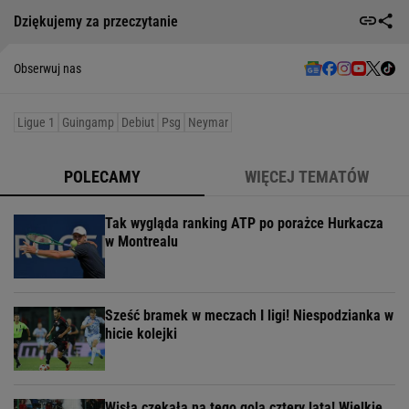
Dziękujemy za przeczytanie
Obserwuj nas
Ligue 1
Guingamp
Debiut
Psg
Neymar
POLECAMY
WIĘCEJ TEMATÓW
Tak wygląda ranking ATP po porażce Hurkacza
w Montrealu
Sześć bramek w meczach I ligi! Niespodzianka w
hicie kolejki
Wisła czekała na tego gola cztery lata! Wielkie