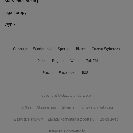
MŚ w Piłce Nożnej
Liga Europy
Wyniki
Gazeta.pl
Wiadomości
Sport.pl
Biznes
Gazeta Wyborcza
Buzz
Pogoda
Wideo
Tok.FM
Poczta
Facebook
RSS
Copyright © Gazeta.pl sp. z o.o.
O Nas
Staże u nas
Reklama
Polityka prywatności
Wszystkie artykuły
Zasady korzystania z portalu
Zgłoś uwagi
Ustawienia prywatności