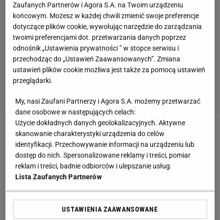
Zaufanych Partnerów i Agora S.A. na Twoim urządzeniu
końcowym. Możesz w każdej chwili zmienić swoje preferencje
dotyczące plików cookie, wywołując narzędzie do zarządzania
twoimi preferencjami dot. przetwarzania danych poprzez
odnośnik „Ustawienia prywatności ” w stopce serwisu i
przechodząc do „Ustawień Zaawansowanych”. Zmiana
ustawień plików cookie możliwa jest także za pomocą ustawień
przeglądarki.
My, nasi Zaufani Partnerzy i Agora S.A. możemy przetwarzać
dane osobowe w następujących celach:
Użycie dokładnych danych geolokalizacyjnych. Aktywne
skanowanie charakterystyki urządzenia do celów
Wszystko to za sprawą jednego z najlepszych
identyfikacji. Przechowywanie informacji na urządzeniu lub
piłkarzy na świecie. Neymar z Ligue 1 przywitał się
dostęp do nich. Spersonalizowane reklamy i treści, pomiar
w 7 tysięcznym francuskim Guingamp. Bretania
reklam i treści, badnie odbiorców i ulepszanie usług.
Lista Zaufanych Partnerów
miała swoje święto, na chwilę znalazła się w
centrum Francji. Porażki ekipie En Avant nikt
wypominał nie będzie.
USTAWIENIA ZAAWANSOWANE