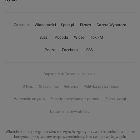
Gazeta.pl
Wiadomości
Sport.pl
Biznes
Gazeta Wyborcza
Buzz
Pogoda
Wideo
Tok.FM
Poczta
Facebook
RSS
Copyright © Gazeta.pl sp. z o.o.
O Nas
Staże u nas
Reklama
Polityka prywatności
Wszystkie artykuły
Zasady korzystania z portalu
Zgłoś uwagi
Ustawienia prywatności
Właściciel niniejszego serwisu nie wyraża zgody na zwielokrotnianie ani inne
korzystanie z utworów rozpowszechnionych w tym serwisie, w celu