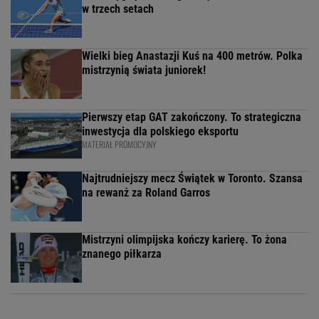
w trzech setach
Wielki bieg Anastazji Kuś na 400 metrów. Polka
mistrzynią świata juniorek!
Pierwszy etap GAT zakończony. To strategiczna
inwestycja dla polskiego eksportu
MATERIAŁ PROMOCYJNY
Najtrudniejszy mecz Świątek w Toronto. Szansa
na rewanż za Roland Garros
Mistrzyni olimpijska kończy karierę. To żona
znanego piłkarza