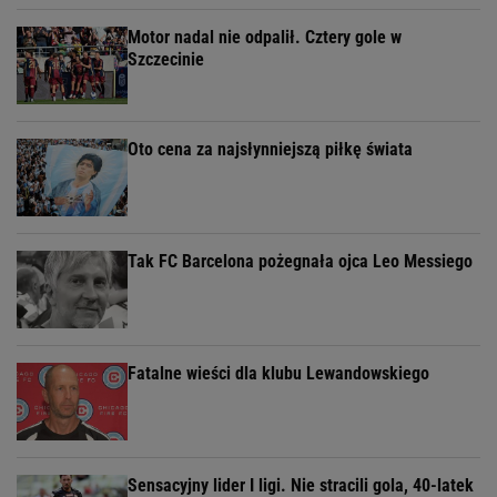
Motor nadal nie odpalił. Cztery gole w
Szczecinie
Oto cena za najsłynniejszą piłkę świata
Tak FC Barcelona pożegnała ojca Leo Messiego
Fatalne wieści dla klubu Lewandowskiego
Sensacyjny lider I ligi. Nie stracili gola, 40-latek