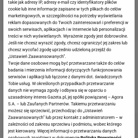
takie jak adresy IP, adresy e-mail czy identyfikatory plików
cookie lub inne informacje zapisane w tych plikach do celów
marketingowych, w szczególności na potrzeby wyświetlania
reklam dopasowanych do Twoich zainteresowań i preferencji w
swoich serwisach, aplikacjach i w Internecie lub personalizacji
treści w nich wyświetlanych. Wyrażenie zgody jest dobrowolne.
Jeśli nie chcesz wyrazić zgody, chcesz ograniczyć jej zakres lub
chcesz wycofać zgodę uprzednio udzieloną przejdź do
Barcelona otrzymała już 222 mln euro, jakie
PSG
„Ustawień Zaawansowanych”.
zapłaciło jej za brazylijskiego pilkarza. 25-latek nie
Twoje dane osobowe mogą być przetwarzane także do celów
badania i mierzenia informacji dotyczących funkcjonowania
mógł zagrać w pierwszej kolejce z Amiens (2-0), bo
serwisów i aplikacji lub łączone z danymi dot. świadczonych
jeszcze wtedy Hiszpanie nie potwierdzili, że
Tobie usług. W określonych przypadkach przetwarzanie
otrzymali kwotę w całości i nie przesłali
danych nie wymaga zgody i odbywa się w oparciu o
uzasadniony interes Gazeta.pl, jej spółki powiązanej – Agora
odpowiedniego certyfikatu.
S.A. – lub Zaufanych Partnerów. Takiemu przetwarzaniu
możesz się sprzeciwić, przechodząc do „Ustawień
Zaawansowanych” lub przez kontakt z administratorem – w
zależności od zakresu sprzeciwu i podmiotu, wobec którego
jest kierowany. Więcej informacji o przetwarzaniu danych
osobowych znajdziesz w dokumencie
Polityka Prywatności