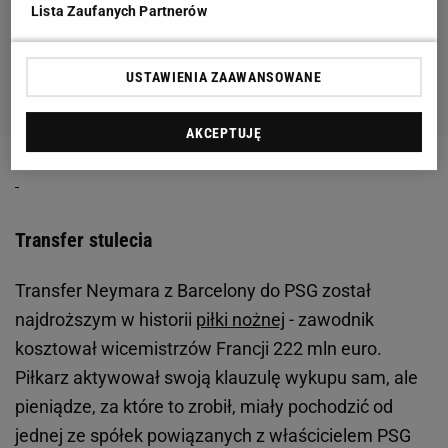
Lista Zaufanych Partnerów
USTAWIENIA ZAAWANSOWANE
AKCEPTUJĘ
Transfer stulecia
Transfer Neymara z Barcelony do PSG został
najdroższym w historii
piłki nożnej
- zawodnik
kosztował wicemistrzów Francji 222 mln euro.
Piłkarz aktywował swoją klauzulę wykupu sam, ale
pieniądze, za które to zrobił, miały pochodzić od
jednej ze spółek powiązanych z właścicielem PSG