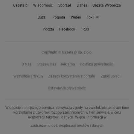
Gazeta.pl
Wiadomości
Sport.pl
Biznes
Gazeta Wyborcza
Buzz
Pogoda
Wideo
Tok.FM
Poczta
Facebook
RSS
Copyright © Gazeta.pl sp. z o.o.
O Nas
Staże u nas
Reklama
Polityka prywatności
Wszystkie artykuły
Zasady korzystania z portalu
Zgłoś uwagi
Ustawienia prywatności
Właściciel niniejszego serwisu nie wyraża zgody na zwielokrotnianie ani inne
korzystanie z utworów rozpowszechnionych w tym serwisie, w celu
eksploracji tekstów i danych. Więcej informacji w
zastrzeżeniu dot. eksploracji tekstów i danych