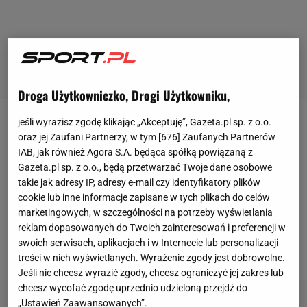
Droga Użytkowniczko, Drogi Użytkowniku,
jeśli wyrazisz zgodę klikając „Akceptuję”, Gazeta.pl sp. z o.o.
Cagliari, Empoli, Torino, Sassuolo - w tych zespołach
oraz jej Zaufani Partnerzy, w tym [
676
] Zaufanych Partnerów
występował Sebastian Walukiewicz od odejścia z
IAB, jak również Agora S.A. będąca spółką powiązaną z
Gazeta.pl sp. z o.o., będą przetwarzać Twoje dane osobowe
Pogoni Szczecin. 26-latek wyrobił sobie bardzo
takie jak adresy IP, adresy e-mail czy identyfikatory plików
dobrą markę w
Serie
A. We włoskiej elicie rozegrał
cookie lub inne informacje zapisane w tych plikach do celów
już 143 spotkania. Nie przełożyło się to jednak na
marketingowych, w szczególności na potrzeby wyświetlania
zaufanie selekcjonerów, gdyż Walukiewicz w
reklam dopasowanych do Twoich zainteresowań i preferencji w
swoich serwisach, aplikacjach i w Internecie lub personalizacji
reprezentacji wystąpił tylko 10-krotnie.
treści w nich wyświetlanych. Wyrażenie zgody jest dobrowolne.
Jeśli nie chcesz wyrazić zgody, chcesz ograniczyć jej zakres lub
chcesz wycofać zgodę uprzednio udzieloną przejdź do
„Ustawień Zaawansowanych”.