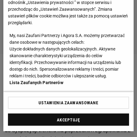
odnośnik „Ustawienia prywatności ” w stopce serwisu i
przechodząc do „Ustawień Zaawansowanych”. Zmiana
ustawień plików cookie możliwa jest także za pomocą ustawień
przeglądarki.
My, nasi Zaufani Partnerzy i Agora S.A. możemy przetwarzać
dane osobowe w następujących celach:
Użycie dokładnych danych geolokalizacyjnych. Aktywne
skanowanie charakterystyki urządzenia do celów
identyfikacji. Przechowywanie informacji na urządzeniu lub
Zobacz wideo
dostęp do nich. Spersonalizowane reklamy i treści, pomiar
reklam i treści, badnie odbiorców i ulepszanie usług.
Lista Zaufanych Partnerów
Kolejne
mecze
z orzełkiem na piersi są jednak już
tylko kwestią czasu.
Zakopany został topór wojenny
między obrońcą a prowadzącym obecnie
USTAWIENIA ZAAWANSOWANE
reprezentację Janem Urbanem, co miesiąc temu
AKCEPTUJĘ
potwierdził sam Walukiewicz
. 26-latek nie był jednak
do dyspozycji trenera na poprzednim zgrupowaniu z