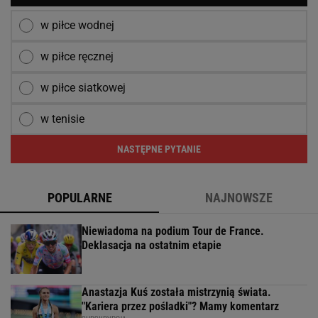
w piłce wodnej
w piłce ręcznej
w piłce siatkowej
w tenisie
NASTĘPNE PYTANIE
POPULARNE
NAJNOWSZE
Niewiadoma na podium Tour de France.
Deklasacja na ostatnim etapie
Anastazja Kuś została mistrzynią świata.
"Kariera przez pośladki"? Mamy komentarz