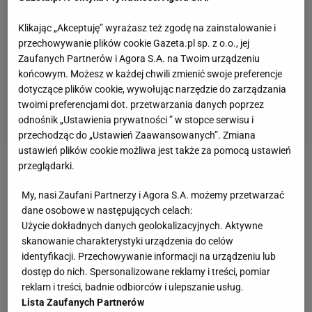
Klikając „Akceptuję” wyrażasz też zgodę na zainstalowanie i
przechowywanie plików cookie Gazeta.pl sp. z o.o., jej
Zaufanych Partnerów i Agora S.A. na Twoim urządzeniu
końcowym. Możesz w każdej chwili zmienić swoje preferencje
dotyczące plików cookie, wywołując narzędzie do zarządzania
twoimi preferencjami dot. przetwarzania danych poprzez
odnośnik „Ustawienia prywatności ” w stopce serwisu i
przechodząc do „Ustawień Zaawansowanych”. Zmiana
ustawień plików cookie możliwa jest także za pomocą ustawień
przeglądarki.
Zobacz wideo
Tak Polacy bawili się na pożegnaniu
Lewandowskiego
My, nasi Zaufani Partnerzy i Agora S.A. możemy przetwarzać
dane osobowe w następujących celach:
Użycie dokładnych danych geolokalizacyjnych. Aktywne
Gdzie zagra Robert Lewandowski w kolejnym
skanowanie charakterystyki urządzenia do celów
sezonie?
identyfikacji. Przechowywanie informacji na urządzeniu lub
dostęp do nich. Spersonalizowane reklamy i treści, pomiar
reklam i treści, badnie odbiorców i ulepszanie usług.
Od jakiegoś czasu w mediach mówi się, że Polak
Lista Zaufanych Partnerów