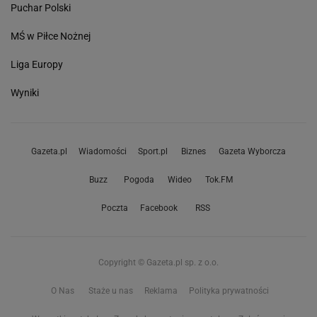
Puchar Polski
MŚ w Piłce Nożnej
Liga Europy
Wyniki
Gazeta.pl
Wiadomości
Sport.pl
Biznes
Gazeta Wyborcza
Buzz
Pogoda
Wideo
Tok.FM
Poczta
Facebook
RSS
Copyright © Gazeta.pl sp. z o.o.
O Nas
Staże u nas
Reklama
Polityka prywatności