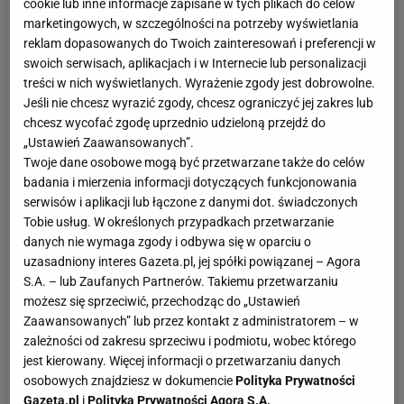
cookie lub inne informacje zapisane w tych plikach do celów
marketingowych, w szczególności na potrzeby wyświetlania
reklam dopasowanych do Twoich zainteresowań i preferencji w
swoich serwisach, aplikacjach i w Internecie lub personalizacji
treści w nich wyświetlanych. Wyrażenie zgody jest dobrowolne.
Jeśli nie chcesz wyrazić zgody, chcesz ograniczyć jej zakres lub
chcesz wycofać zgodę uprzednio udzieloną przejdź do
„Ustawień Zaawansowanych”.
Twoje dane osobowe mogą być przetwarzane także do celów
badania i mierzenia informacji dotyczących funkcjonowania
serwisów i aplikacji lub łączone z danymi dot. świadczonych
Tobie usług. W określonych przypadkach przetwarzanie
danych nie wymaga zgody i odbywa się w oparciu o
uzasadniony interes Gazeta.pl, jej spółki powiązanej – Agora
S.A. – lub Zaufanych Partnerów. Takiemu przetwarzaniu
możesz się sprzeciwić, przechodząc do „Ustawień
Zaawansowanych” lub przez kontakt z administratorem – w
zależności od zakresu sprzeciwu i podmiotu, wobec którego
jest kierowany. Więcej informacji o przetwarzaniu danych
osobowych znajdziesz w dokumencie
Polityka Prywatności
Gazeta.pl
i
Polityka Prywatności Agora S.A.