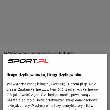
FC Barcelona pożegnała już
Roberta
Lewandowskiego
, który po czterech latach odchodzi
z klubu. Jego kontrakt nie zostanie przedłużony,
Droga Użytkowniczko, Drogi Użytkowniku,
więc od lipca będzie wolnym zawodnikiem. Od
ogłoszenia decyzji o odejściu z Blaugrany wszyscy
jeśli wyrazisz zgodę klikając „Akceptuję”, Gazeta.pl sp. z o.o.
kibice, śledzący karierę Polaka, zastanawiają się,
oraz jej Zaufani Partnerzy, w tym [
676
] Zaufanych Partnerów
IAB, jak również Agora S.A. będąca spółką powiązaną z
gdzie zagra w kolejnym sezonie.
Gazeta.pl sp. z o.o., będą przetwarzać Twoje dane osobowe
takie jak adresy IP, adresy e-mail czy identyfikatory plików