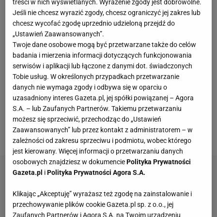
treści w nich wyświetlanych. Wyrażenie zgody jest dobrowolne.
Cagliari Calcio, więc Milan będzie grał w przyszłym
Jeśli nie chcesz wyrazić zgody, chcesz ograniczyć jej zakres lub
sezonie w Lidze Europy. W Milanie doszło do
chcesz wycofać zgodę uprzednio udzieloną przejdź do
„Ustawień Zaawansowanych”.
absolutnego trzęsienia ziemi, bo zwolniony został
Twoje dane osobowe mogą być przetwarzane także do celów
nie tylko
Allegri
, ale też Igli Tare (dyrektor sportowy),
badania i mierzenia informacji dotyczących funkcjonowania
Giorgio Furlani (dyrektor generalny) oraz Geoffrey
serwisów i aplikacji lub łączone z danymi dot. świadczonych
Moncada (dyrektor techniczny). We włoskich
Tobie usług. W określonych przypadkach przetwarzanie
danych nie wymaga zgody i odbywa się w oparciu o
mediach pojawiły się też doniesienia, że miało
uzasadniony interes Gazeta.pl, jej spółki powiązanej – Agora
prawie dojść do rękoczynów między Allegrim a
S.A. – lub Zaufanych Partnerów. Takiemu przetwarzaniu
Zlatanem Ibrahimoviciem, czyli doradcą właścicieli
możesz się sprzeciwić, przechodząc do „Ustawień
Zaawansowanych” lub przez kontakt z administratorem – w
Milanu.
zależności od zakresu sprzeciwu i podmiotu, wobec którego
jest kierowany. Więcej informacji o przetwarzaniu danych
osobowych znajdziesz w dokumencie
Polityka Prywatności
Gazeta.pl
i
Polityka Prywatności Agora S.A.
Klikając „Akceptuję” wyrażasz też zgodę na zainstalowanie i
przechowywanie plików cookie Gazeta.pl sp. z o.o., jej
Zaufanych Partnerów i Agora S.A. na Twoim urządzeniu