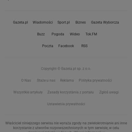
Gazeta.pl
Wiadomości
Sport.pl
Biznes
Gazeta Wyborcza
Buzz
Pogoda
Wideo
Tok.FM
Poczta
Facebook
RSS
Copyright © Gazeta.pl sp. z o.o.
O Nas
Staże u nas
Reklama
Polityka prywatności
Wszystkie artykuły
Zasady korzystania z portalu
Zgłoś uwagi
Ustawienia prywatności
Właściciel niniejszego serwisu nie wyraża zgody na zwielokrotnianie ani inne
korzystanie z utworów rozpowszechnionych w tym serwisie, w celu