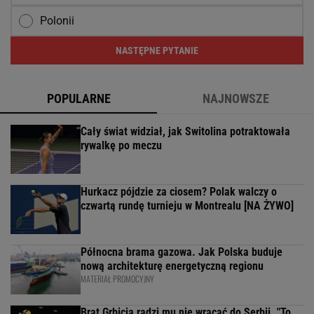
Polonii
NASTĘPNE PYTANIE
POPULARNE
NAJNOWSZE
Cały świat widział, jak Switolina potraktowała
rywalkę po meczu
Hurkacz pójdzie za ciosem? Polak walczy o
czwartą rundę turnieju w Montrealu [NA ŻYWO]
Północna brama gazowa. Jak Polska buduje
nową architekturę energetyczną regionu
MATERIAŁ PROMOCYJNY
Brat Grbicia radzi mu nie wracać do Serbii. "To