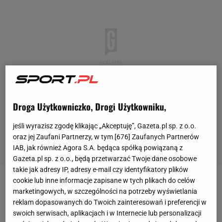
Droga Użytkowniczko, Drogi Użytkowniku,
jeśli wyrazisz zgodę klikając „Akceptuję”, Gazeta.pl sp. z o.o.
oraz jej Zaufani Partnerzy, w tym [
676
] Zaufanych Partnerów
IAB, jak również Agora S.A. będąca spółką powiązaną z
Gazeta.pl sp. z o.o., będą przetwarzać Twoje dane osobowe
takie jak adresy IP, adresy e-mail czy identyfikatory plików
cookie lub inne informacje zapisane w tych plikach do celów
Jeszcze przed startem ostatniej kolejki Serie A AC
marketingowych, w szczególności na potrzeby wyświetlania
Milan liczył się w
walce
o awans do Ligi Mistrzów.
reklam dopasowanych do Twoich zainteresowań i preferencji w
swoich serwisach, aplikacjach i w Internecie lub personalizacji
Zespół Massimilliano Allegriego przegrał 1:2 z