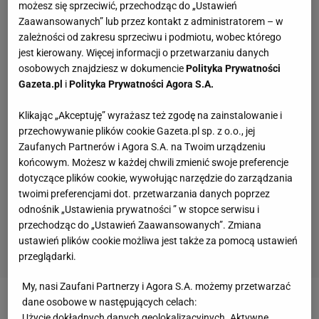
możesz się sprzeciwić, przechodząc do „Ustawień
Zaawansowanych” lub przez kontakt z administratorem – w
zależności od zakresu sprzeciwu i podmiotu, wobec którego
jest kierowany. Więcej informacji o przetwarzaniu danych
osobowych znajdziesz w dokumencie
Polityka Prywatności
Gazeta.pl
i
Polityka Prywatności Agora S.A.
Klikając „Akceptuję” wyrażasz też zgodę na zainstalowanie i
przechowywanie plików cookie Gazeta.pl sp. z o.o., jej
Zaufanych Partnerów i Agora S.A. na Twoim urządzeniu
końcowym. Możesz w każdej chwili zmienić swoje preferencje
dotyczące plików cookie, wywołując narzędzie do zarządzania
twoimi preferencjami dot. przetwarzania danych poprzez
odnośnik „Ustawienia prywatności ” w stopce serwisu i
przechodząc do „Ustawień Zaawansowanych”. Zmiana
ustawień plików cookie możliwa jest także za pomocą ustawień
przeglądarki.
My, nasi Zaufani Partnerzy i Agora S.A. możemy przetwarzać
dane osobowe w następujących celach:
Zobacz wideo
Tak Polacy bawili się na pożegnaniu
Użycie dokładnych danych geolokalizacyjnych. Aktywne