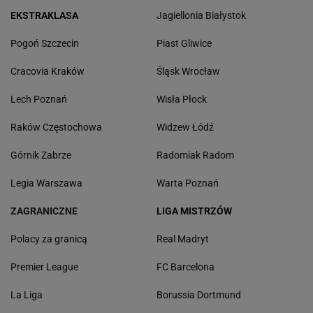
EKSTRAKLASA
Jagiellonia Białystok
Pogoń Szczecin
Piast Gliwice
Cracovia Kraków
Śląsk Wrocław
Lech Poznań
Wisła Płock
Raków Częstochowa
Widzew Łódź
Górnik Zabrze
Radomiak Radom
Legia Warszawa
Warta Poznań
ZAGRANICZNE
LIGA MISTRZÓW
Polacy za granicą
Real Madryt
Premier League
FC Barcelona
La Liga
Borussia Dortmund