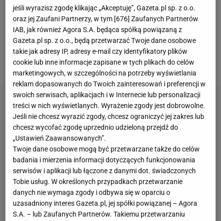
hierarchii ma takich zawodników, jak Gianluca
jeśli wyrazisz zgodę klikając „Akceptuję”, Gazeta.pl sp. z o.o.
oraz jej Zaufani Partnerzy, w tym [
676
] Zaufanych Partnerów
Mancini, Evan Ndicka, Mario Hermoso czy Daniele
IAB, jak również Agora S.A. będąca spółką powiązaną z
Ghilardi. To raczej zwiastuje rychły
transfer
Gazeta.pl sp. z o.o., będą przetwarzać Twoje dane osobowe
Ziółkowskiego" -
pisał o nim Aleksander Bernard ze
takie jak adresy IP, adresy e-mail czy identyfikatory plików
cookie lub inne informacje zapisane w tych plikach do celów
Sport.pl.
marketingowych, w szczególności na potrzeby wyświetlania
reklam dopasowanych do Twoich zainteresowań i preferencji w
swoich serwisach, aplikacjach i w Internecie lub personalizacji
treści w nich wyświetlanych. Wyrażenie zgody jest dobrowolne.
Jeśli nie chcesz wyrazić zgody, chcesz ograniczyć jej zakres lub
chcesz wycofać zgodę uprzednio udzieloną przejdź do
„Ustawień Zaawansowanych”.
Twoje dane osobowe mogą być przetwarzane także do celów
badania i mierzenia informacji dotyczących funkcjonowania
serwisów i aplikacji lub łączone z danymi dot. świadczonych
Tobie usług. W określonych przypadkach przetwarzanie
danych nie wymaga zgody i odbywa się w oparciu o
uzasadniony interes Gazeta.pl, jej spółki powiązanej – Agora
S.A. – lub Zaufanych Partnerów. Takiemu przetwarzaniu