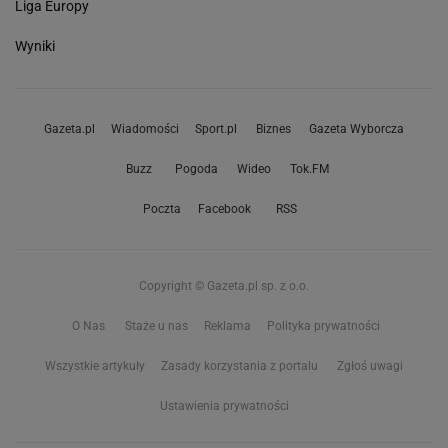
Liga Europy
Wyniki
Gazeta.pl
Wiadomości
Sport.pl
Biznes
Gazeta Wyborcza
Buzz
Pogoda
Wideo
Tok.FM
Poczta
Facebook
RSS
Copyright © Gazeta.pl sp. z o.o.
O Nas
Staże u nas
Reklama
Polityka prywatności
Wszystkie artykuły
Zasady korzystania z portalu
Zgłoś uwagi
Ustawienia prywatności