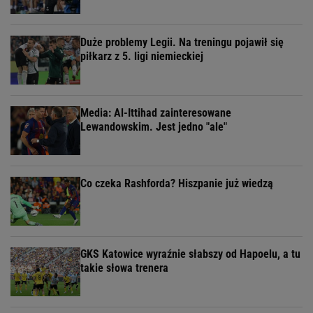
Duże problemy Legii. Na treningu pojawił się
piłkarz z 5. ligi niemieckiej
Media: Al-Ittihad zainteresowane
Lewandowskim. Jest jedno "ale"
Co czeka Rashforda? Hiszpanie już wiedzą
GKS Katowice wyraźnie słabszy od Hapoelu, a tu
takie słowa trenera