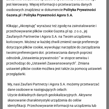
jest kierowany. Więcej informacji o przetwarzaniu danych
osobowych znajdziesz w dokumencie
Polityka Prywatności
Gazeta.pl
i
Polityka Prywatności Agora S.A.
Klikając „Akceptuję” wyrażasz też zgodę na zainstalowanie i
przechowywanie plików cookie Gazeta.pl sp. z o.o., jej
Zaufanych Partnerów i Agora S.A. na Twoim urządzeniu
końcowym. Możesz w każdej chwili zmienić swoje preferencje
dotyczące plików cookie, wywołując narzędzie do zarządzania
twoimi preferencjami dot. przetwarzania danych poprzez
odnośnik „Ustawienia prywatności ” w stopce serwisu i
Zobacz wideo
Tak Polacy bawili się na pożegnaniu
przechodząc do „Ustawień Zaawansowanych”. Zmiana
ustawień plików cookie możliwa jest także za pomocą ustawień
Lewandowskiego
przeglądarki.
Chivu z kapitalnym sezonem w Interze
My, nasi Zaufani Partnerzy i Agora S.A. możemy przetwarzać
dane osobowe w następujących celach:
Użycie dokładnych danych geolokalizacyjnych. Aktywne
Jedenaście lat po zakończeniu piłkarskiej kariery
skanowanie charakterystyki urządzenia do celów
Chivu został trenerem Interu. Miał wysoko
identyfikacji. Przechowywanie informacji na urządzeniu lub