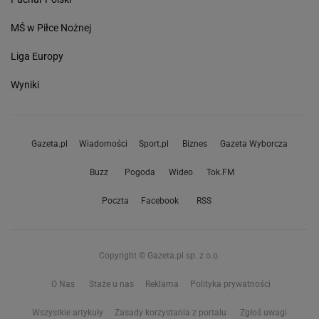
MŚ w Piłce Nożnej
Liga Europy
Wyniki
Gazeta.pl
Wiadomości
Sport.pl
Biznes
Gazeta Wyborcza
Buzz
Pogoda
Wideo
Tok.FM
Poczta
Facebook
RSS
Copyright © Gazeta.pl sp. z o.o.
O Nas
Staże u nas
Reklama
Polityka prywatności
Wszystkie artykuły
Zasady korzystania z portalu
Zgłoś uwagi