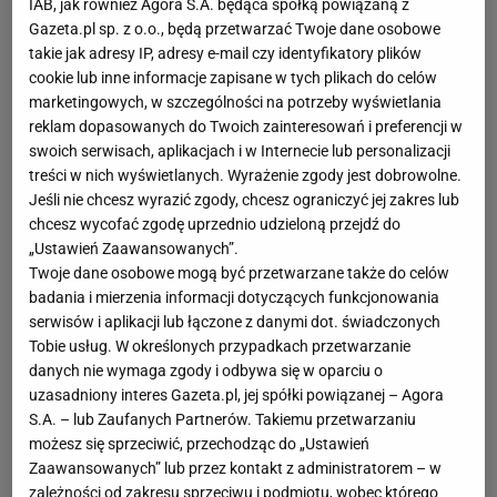
IAB, jak również Agora S.A. będąca spółką powiązaną z
Gazeta.pl sp. z o.o., będą przetwarzać Twoje dane osobowe
takie jak adresy IP, adresy e-mail czy identyfikatory plików
cookie lub inne informacje zapisane w tych plikach do celów
marketingowych, w szczególności na potrzeby wyświetlania
reklam dopasowanych do Twoich zainteresowań i preferencji w
swoich serwisach, aplikacjach i w Internecie lub personalizacji
treści w nich wyświetlanych. Wyrażenie zgody jest dobrowolne.
Jeśli nie chcesz wyrazić zgody, chcesz ograniczyć jej zakres lub
chcesz wycofać zgodę uprzednio udzieloną przejdź do
„Ustawień Zaawansowanych”.
Twoje dane osobowe mogą być przetwarzane także do celów
badania i mierzenia informacji dotyczących funkcjonowania
serwisów i aplikacji lub łączone z danymi dot. świadczonych
Tobie usług. W określonych przypadkach przetwarzanie
danych nie wymaga zgody i odbywa się w oparciu o
uzasadniony interes Gazeta.pl, jej spółki powiązanej – Agora
S.A. – lub Zaufanych Partnerów. Takiemu przetwarzaniu
możesz się sprzeciwić, przechodząc do „Ustawień
Zaawansowanych” lub przez kontakt z administratorem – w
zależności od zakresu sprzeciwu i podmiotu, wobec którego