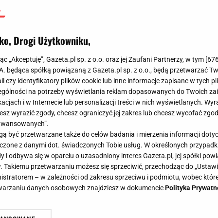
ko, Drogi Użytkowniku,
jąc „Akceptuję”, Gazeta.pl sp. z o.o. oraz jej Zaufani Partnerzy, w tym [
67
.A. będąca spółką powiązaną z Gazeta.pl sp. z o.o., będą przetwarzać T
ail czy identyfikatory plików cookie lub inne informacje zapisane w tych p
gólności na potrzeby wyświetlania reklam dopasowanych do Twoich zain
acjach i w Internecie lub personalizacji treści w nich wyświetlanych. Wyr
cesz wyrazić zgody, chcesz ograniczyć jej zakres lub chcesz wycofać zgo
aawansowanych”.
 być przetwarzane także do celów badania i mierzenia informacji dot
 łączone z danymi dot. świadczonych Tobie usług. W określonych przypad
i odbywa się w oparciu o uzasadniony interes Gazeta.pl, jej spółki powi
. Takiemu przetwarzaniu możesz się sprzeciwić, przechodząc do „Ust
nistratorem – w zależności od zakresu sprzeciwu i podmiotu, wobec które
etwarzaniu danych osobowych znajdziesz w dokumencie
Polityka Prywatn