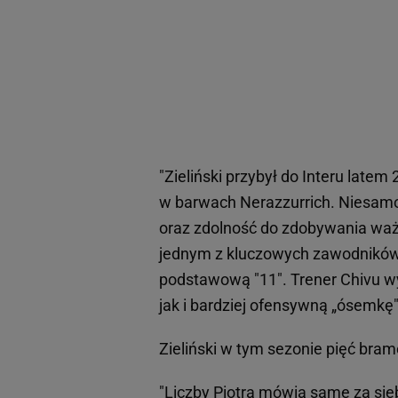
"Zieliński przybył do Interu late
w barwach Nerazzurrich. Niesamow
oraz zdolność do zdobywania ważny
jednym z kluczowych zawodników 
podstawową "11". Trener Chivu w
jak i bardziej ofensywną „ósemkę"
Zieliński w tym sezonie pięć bram
"Liczby Piotra mówią same za sie