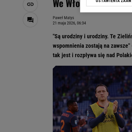
We Włoszech rozpływ
USTAWIENIA ZAA
Klikając „Akceptuję” wyra
Zaufanych Partnerów i A
dotyczące plików cookie,
Paweł Matys
odnośnik „Ustawienia pr
21 maja 2026, 06:34
plików cookie możliwa je
"Są urodziny i urodziny. Te Zieliń
My, nasi Zaufani Partne
wspomnienia zostają na zawsze" - 
Użycie dokładnych danych
Przechowywanie informacji
tak jest i rozpływa się nad Polak
badnie odbiorców i uleps