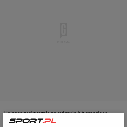
Udinese
praktycznie zakończyło już emocje w
tegorocznych rozgrywkach. Podopieczni Kosty