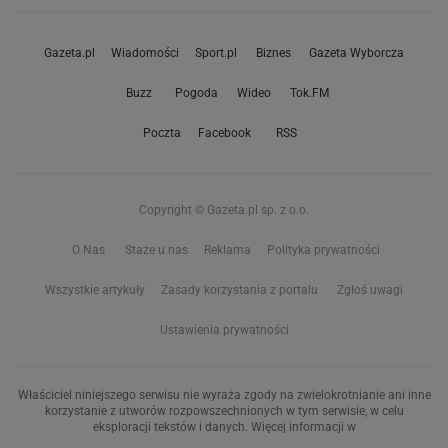
Gazeta.pl
Wiadomości
Sport.pl
Biznes
Gazeta Wyborcza
Buzz
Pogoda
Wideo
Tok.FM
Poczta
Facebook
RSS
Copyright © Gazeta.pl sp. z o.o.
O Nas
Staże u nas
Reklama
Polityka prywatności
Wszystkie artykuły
Zasady korzystania z portalu
Zgłoś uwagi
Ustawienia prywatności
Właściciel niniejszego serwisu nie wyraża zgody na zwielokrotnianie ani inne
korzystanie z utworów rozpowszechnionych w tym serwisie, w celu
eksploracji tekstów i danych. Więcej informacji w