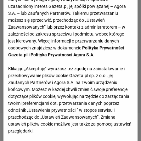
uzasadniony interes Gazeta.pl, jej spółki powiązanej – Agora
S.A. – lub Zaufanych Partnerów. Takiemu przetwarzaniu
możesz się sprzeciwić, przechodząc do „Ustawień
Zaawansowanych” lub przez kontakt z administratorem – w
zależności od zakresu sprzeciwu i podmiotu, wobec którego
jest kierowany. Więcej informacji o przetwarzaniu danych
osobowych znajdziesz w dokumencie
Polityka Prywatności
Gazeta.pl
i
Polityka Prywatności Agora S.A.
Klikając „Akceptuję” wyrażasz też zgodę na zainstalowanie i
przechowywanie plików cookie Gazeta.pl sp. z o.o., jej
Zaufanych Partnerów i Agora S.A. na Twoim urządzeniu
końcowym. Możesz w każdej chwili zmienić swoje preferencje
dotyczące plików cookie, wywołując narzędzie do zarządzania
twoimi preferencjami dot. przetwarzania danych poprzez
odnośnik „Ustawienia prywatności ” w stopce serwisu i
przechodząc do „Ustawień Zaawansowanych”. Zmiana
ustawień plików cookie możliwa jest także za pomocą ustawień
Zobacz wideo
Co dalej z karierą Szczęsnego?
przeglądarki.
Żelazny: Wojtek przeszedł tę grę. Już jest wygranym