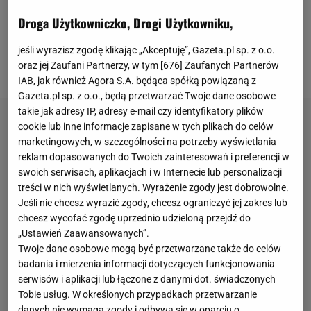
Runjaicia dawno temu zapewnili sobie już
Droga Użytkowniczko, Drogi Użytkowniku,
utrzymanie, a udział w europejskich pucharach w
przyszłym sezonie wydaje się niemożliwy. Nie
jeśli wyrazisz zgodę klikając „Akceptuję”, Gazeta.pl sp. z o.o.
oraz jej Zaufani Partnerzy, w tym [
676
] Zaufanych Partnerów
oznacza to, że piłkarze mogą sobie odpuścić.
IAB, jak również Agora S.A. będąca spółką powiązaną z
Gazeta.pl sp. z o.o., będą przetwarzać Twoje dane osobowe
takie jak adresy IP, adresy e-mail czy identyfikatory plików
cookie lub inne informacje zapisane w tych plikach do celów
marketingowych, w szczególności na potrzeby wyświetlania
reklam dopasowanych do Twoich zainteresowań i preferencji w
swoich serwisach, aplikacjach i w Internecie lub personalizacji
treści w nich wyświetlanych. Wyrażenie zgody jest dobrowolne.
Jeśli nie chcesz wyrazić zgody, chcesz ograniczyć jej zakres lub
chcesz wycofać zgodę uprzednio udzieloną przejdź do
„Ustawień Zaawansowanych”.
Twoje dane osobowe mogą być przetwarzane także do celów
badania i mierzenia informacji dotyczących funkcjonowania
serwisów i aplikacji lub łączone z danymi dot. świadczonych
Tobie usług. W określonych przypadkach przetwarzanie
danych nie wymaga zgody i odbywa się w oparciu o