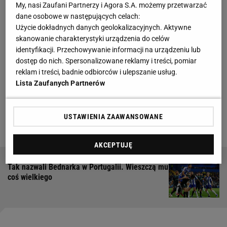
My, nasi Zaufani Partnerzy i Agora S.A. możemy przetwarzać
dane osobowe w następujących celach:
Przed tygodniem Udinese pokonało 2:0 Torino, a w
Użycie dokładnych danych geolokalizacyjnych. Aktywne
36. kolejce tę drużynę czekał wyjazd do Cagliari.
skanowanie charakterystyki urządzenia do celów
identyfikacji. Przechowywanie informacji na urządzeniu lub
Rywale są już praktycznie utrzymani, ale do
dostęp do nich. Spersonalizowane reklamy i treści, pomiar
stuprocentowej pewności udziału w następnej edycji
reklam i treści, badnie odbiorców i ulepszanie usług.
Serie A potrzebny jest jeszcze jeden punkt. Nie
Lista Zaufanych Partnerów
udało się go jednak zdobyć przed własną
publicznością, a duży w tym udział mieli
USTAWIENIA ZAAWANSOWANE
reprezentanci Polski.
AKCEPTUJĘ
Tak nazwali Bednarka w Portugalii. Wieszczą mu
coś wielkiego