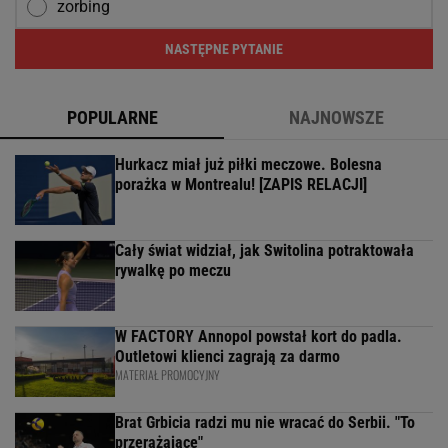
zorbing
NASTĘPNE PYTANIE
POPULARNE
NAJNOWSZE
Hurkacz miał już piłki meczowe. Bolesna
porażka w Montrealu! [ZAPIS RELACJI]
Cały świat widział, jak Switolina potraktowała
rywalkę po meczu
W FACTORY Annopol powstał kort do padla.
Outletowi klienci zagrają za darmo
MATERIAŁ PROMOCYJNY
Brat Grbicia radzi mu nie wracać do Serbii. "To
przerażające"