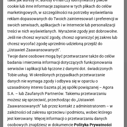
wynagrodzenia o około połowę. Wszystko wskazuje
takie jak adresy IP, adresy e-mail czy identyfikatory plików
cookie lub inne informacje zapisane w tych plikach do celów
na to, że Milik nie będzie już częścią zespołu w
marketingowych, w szczególności na potrzeby wyświetlania
kolejnych rozgrywkach. Juve potwierdziło transfer
reklam dopasowanych do Twoich zainteresowań i preferencji w
Jonathana Davida, a poza tym pracuje nad
swoich serwisach, aplikacjach i w Internecie lub personalizacji
treści w nich wyświetlanych. Wyrażenie zgody jest dobrowolne.
przedłużeniem wypożyczenia Randala Kolo
Jeśli nie chcesz wyrazić zgody, chcesz ograniczyć jej zakres lub
Muaniego z PSG. Co o sytuacji Milika sądzą kibice
chcesz wycofać zgodę uprzednio udzieloną przejdź do
Juventusu?
„Ustawień Zaawansowanych”.
Twoje dane osobowe mogą być przetwarzane także do celów
badania i mierzenia informacji dotyczących funkcjonowania
serwisów i aplikacji lub łączone z danymi dot. świadczonych
Tobie usług. W określonych przypadkach przetwarzanie
danych nie wymaga zgody i odbywa się w oparciu o
uzasadniony interes Gazeta.pl, jej spółki powiązanej – Agora
S.A. – lub Zaufanych Partnerów. Takiemu przetwarzaniu
możesz się sprzeciwić, przechodząc do „Ustawień
Zaawansowanych” lub przez kontakt z administratorem – w
zależności od zakresu sprzeciwu i podmiotu, wobec którego
jest kierowany. Więcej informacji o przetwarzaniu danych
osobowych znajdziesz w dokumencie
Polityka Prywatności