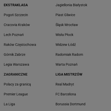
EKSTRAKLASA
Jagiellonia Białystok
Pogoń Szczecin
Piast Gliwice
Cracovia Kraków
Śląsk Wrocław
Lech Poznań
Wisła Płock
Raków Częstochowa
Widzew Łódź
Górnik Zabrze
Radomiak Radom
Legia Warszawa
Warta Poznań
ZAGRANICZNE
LIGA MISTRZÓW
Polacy za granicą
Real Madryt
Premier League
FC Barcelona
La Liga
Borussia Dortmund