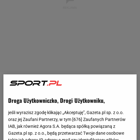
Arkadiusz Milik nie zagrał ani jednego
meczu
w
barwach Juventusu w poprzednim sezonie.
Droga Użytkowniczko, Drogi Użytkowniku,
Reprezentant Polski cały czas miał problemy ze
zdrowiem. Pod koniec zeszłego sezonu Milik
jeśli wyrazisz zgodę klikając „Akceptuję”, Gazeta.pl sp. z o.o.
oraz jej Zaufani Partnerzy, w tym [
676
] Zaufanych Partnerów
dogadał się z Juve na przedłużenie kontraktu do
IAB, jak również Agora S.A. będąca spółką powiązaną z
czerwca 2027 r., ale przy tym zgodził się na obniżkę
Gazeta.pl sp. z o.o., będą przetwarzać Twoje dane osobowe