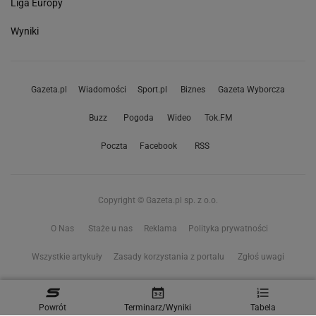
Liga Europy
Wyniki
Gazeta.pl
Wiadomości
Sport.pl
Biznes
Gazeta Wyborcza
Buzz
Pogoda
Wideo
Tok.FM
Poczta
Facebook
RSS
Copyright © Gazeta.pl sp. z o.o.
O Nas
Staże u nas
Reklama
Polityka prywatności
Wszystkie artykuły
Zasady korzystania z portalu
Zgłoś uwagi
Ustawienia prywatności
Powrót
Terminarz/Wyniki
Tabela