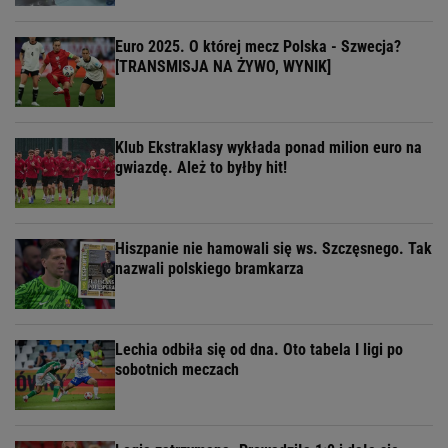
Euro 2025. O której mecz Polska - Szwecja?
[TRANSMISJA NA ŻYWO, WYNIK]
Klub Ekstraklasy wykłada ponad milion euro na
gwiazdę. Ależ to byłby hit!
Hiszpanie nie hamowali się ws. Szczęsnego. Tak
nazwali polskiego bramkarza
Lechia odbiła się od dna. Oto tabela I ligi po
sobotnich meczach