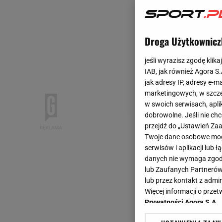
Droga Użytkownicz
jeśli wyrazisz zgodę klika
IAB, jak również Agora S
jak adresy IP, adresy e-m
marketingowych, w szcze
w swoich serwisach, aplik
dobrowolne. Jeśli nie ch
przejdź do „Ustawień Z
Twoje dane osobowe mogą
serwisów i aplikacji lub
danych nie wymaga zgody 
lub Zaufanych Partnerów
lub przez kontakt z admi
Więcej informacji o prz
Prywatności Agora S.A.