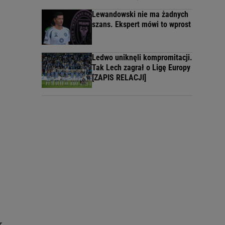
Lewandowski nie ma żadnych
szans. Ekspert mówi to wprost
Ledwo uniknęli kompromitacji.
Tak Lech zagrał o Ligę Europy
[ZAPIS RELACJI]
,