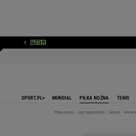
WIADOMOŚCI
NEXT
SPORT
PLOTEK
D
SPORT.PL+
MUNDIAL
PIŁKA NOŻNA
TENIS
Piłka nożna
Ligi zagraniczne
Serie A
Włosi w