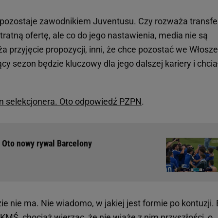
e pozostaje zawodnikiem Juventusu. Czy rozważa transfe
ratną ofertę, ale co do jego nastawienia, media nie są
a przyjęcie propozycji, inni, że chce pozostać we Włosze
 sezon będzie kluczowy dla jego dalszej kariery i chcia
am selekcjonera. Oto odpowiedź PZPN
.
a. Oto nowy rywal Barcelony
e nie ma. Nie wiadomo, w jakiej jest formie po kontuzji.
MŚ, chociaż wierząc, że nie wiąże z nim przyszłości, o