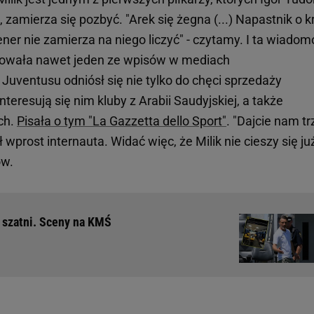
, zamierza się pozbyć. "Arek się żegna (...) Napastnik o k
ener nie zamierza na niego liczyć" - czytamy. I ta wiado
ytowała nawet jeden ze wpisów w mediach
Juventusu odniósł się nie tylko do chęci sprzedaży
interesują się nim kluby z Arabii Saudyjskiej, a także
ch.
Pisała o tym "La Gazzetta dello Sport"
. "Dajcie nam tr
ł wprost internauta. Widać więc, że Milik nie cieszy się ju
ów.
w szatni. Sceny na KMŚ