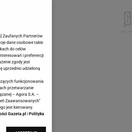
6
] Zaufanych Partnerów
woje dane osobowe takie
likach do celów
teresowań i preferencji
ażenie zgody jest
dę uprzednio udzieloną
yczących funkcjonowania
kach przetwarzanie
ązanej – Agora S.A. –
awień Zaawansowanych”
go jest kierowany.
ości Gazeta.pl
i
Polityka