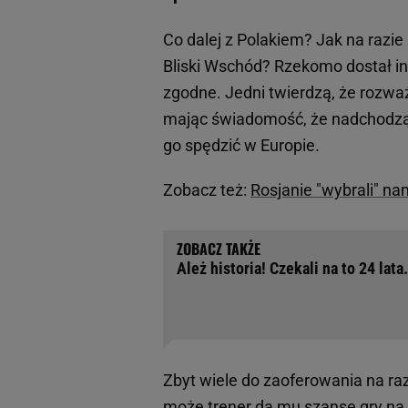
Co dalej z Polakiem? Jak na razi
Bliski Wschód? Rzekomo dostał int
zgodne. Jedni twierdzą, że rozważ
mając świadomość, że nadchodzący
go spędzić w Europie.
Zobacz też:
Rosjanie "wybrali" n
Ależ historia! Czekali na to 24 lat
Zbyt wiele do zaoferowania na razi
może trener da mu szansę gry na K