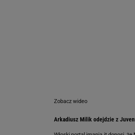
Zobacz wideo
Arkadiusz Milik odejdzie z Juven
Włoski portal jmania.it donosi, że 