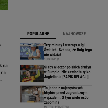
POPULARNE
NAJNOWSZE
o
Trzy minuty i wstrząs u Igi
Świątek. Szkoda, że Roig tego
nie widział
SUBSKRYPCJA
ak na
Słaby wieczór polskich drużyn
w Europie. Nie zawiodła tylko
 na
Jagiellonia [ZAPIS RELACJI]
..
To jeden z najczęstszych
błędów przed zagranicznym
wyjazdem. O tym wiele osób
zapomina
MATERIAŁ PROMOCYJNY