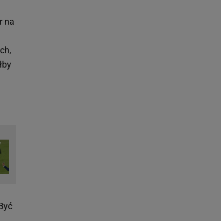
r na
ch,
łby
 Być