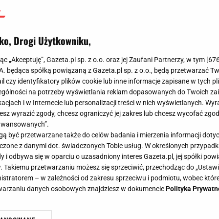
ko, Drogi Użytkowniku,
jąc „Akceptuję”, Gazeta.pl sp. z o.o. oraz jej Zaufani Partnerzy, w tym [
67
.A. będąca spółką powiązaną z Gazeta.pl sp. z o.o., będą przetwarzać T
ail czy identyfikatory plików cookie lub inne informacje zapisane w tych p
gólności na potrzeby wyświetlania reklam dopasowanych do Twoich zain
acjach i w Internecie lub personalizacji treści w nich wyświetlanych. Wyr
cesz wyrazić zgody, chcesz ograniczyć jej zakres lub chcesz wycofać zgo
aawansowanych”.
 być przetwarzane także do celów badania i mierzenia informacji dot
 łączone z danymi dot. świadczonych Tobie usług. W określonych przypad
i odbywa się w oparciu o uzasadniony interes Gazeta.pl, jej spółki powi
. Takiemu przetwarzaniu możesz się sprzeciwić, przechodząc do „Ust
nistratorem – w zależności od zakresu sprzeciwu i podmiotu, wobec które
etwarzaniu danych osobowych znajdziesz w dokumencie
Polityka Prywatn