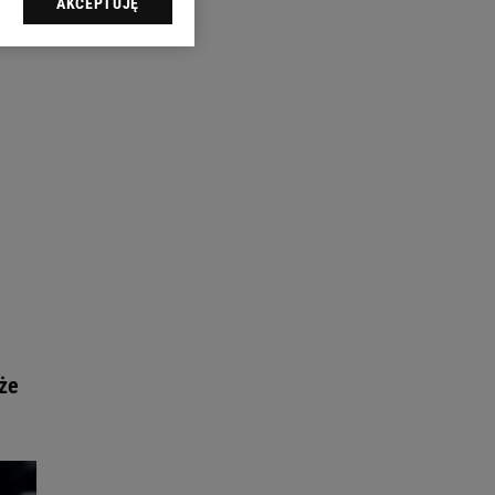
AKCEPTUJĘ
l sp. z o.o., jej
ić swoje preferencje
arzania danych poprzez
ych”. Zmiana ustawień
ach:
 celów identyfikacji.
omiar reklam i treści,
 że