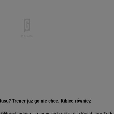
tusu? Trener już go nie chce. Kibice również
Milik jest jednym z pierwszych piłkarzy, których Igor Tudor