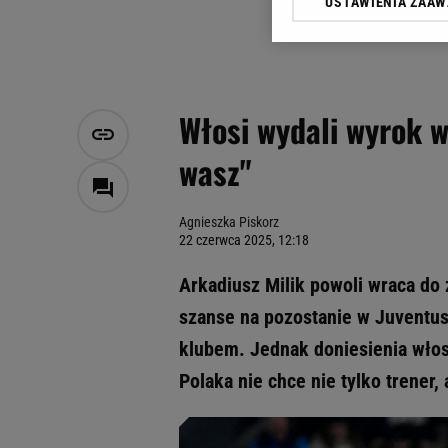
USTAWIENIA ZAA
Klikając „Akceptuję” wyra
Zaufanych Partnerów i A
dotyczące plików cookie,
odnośnik „Ustawienia pr
plików cookie możliwa je
Włosi wydali wyrok w 
My, nasi Zaufani Partne
wasz"
Użycie dokładnych danych
Przechowywanie informacji
badnie odbiorców i uleps
Agnieszka Piskorz
22 czerwca 2025, 12:18
Arkadiusz Milik powoli wraca do
szanse na pozostanie w Juventusi
klubem. Jednak doniesienia włos
Polaka nie chce nie tylko trener