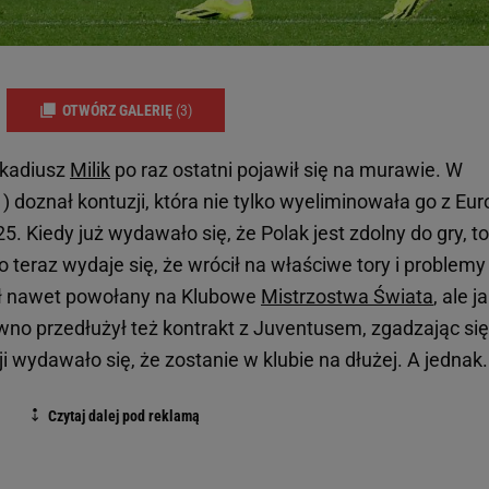
OTWÓRZ GALERIĘ
(3)
rkadiusz
Milik
po raz ostatni pojawił się na murawie. W
 doznał kontuzji, która nie tylko wyeliminowała go z Eur
5. Kiedy już wydawało się, że Polak jest zdolny do gry, to
o teraz wydaje się, że wrócił na właściwe tory i problemy
ał nawet powołany na Klubowe
Mistrzostwa Świata
, ale j
wno przedłużył też kontrakt z Juventusem, zgadzając się
ji wydawało się, że zostanie w klubie na dłużej. A jednak.