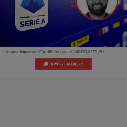
fot. screen https://x.com/OfficialUSLecce/status/1915352713937780982
OTWÓRZ GALERIĘ
(3)