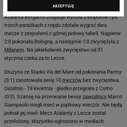
Ogromna tragedia we Włoszech. Nie żyje 38-latek
AKCEPTUJĘ
Atalanta Bergamo znajduje wyszła z kłopotów i po
trzech porażkach z rzędu zdołała wygrać dwa
mecze z zespołami z górnej połowy tabeli. Najpierw
2:0 pokonała Bolognę, a następnie 1:0 zwyciężyła z
Milanem
. Na jakiekolwiek zwycięstwo od 31
stycznia czeka za to Lecce.
Drużyna ze Stadio Via del Mare od pokonania Parmy
(3:1) zanotowała serię 10
meczów
bez zwycięstwa.
Ostatnio - 19 kwietnia - gładko przegrała z Como
(0:3). Szansę na przerwanie bessy
zawodnicy
Marco
Giampaolo mogli mieć w piątkowy wieczór. Nie będą
jednak jej mieli. Mecz Atalanty z Lecce został
przełożony. Wszystko ogłoszono w mediach