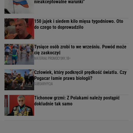
nieakceptowalne warunki"
150 jajek i siedem kilo mięsa tygodniowo. Oto
do czego to doprowadziło
Tysiące osób zrobi to we wrześniu. Powód może
cię zaskoczyć
MATERIAŁ PROMOCYJNY, 18+
Człowiek, który podkręcił prędkość światła. Czy
Pogacar łamie prawa biologii?
SUBSKRYPCJA
Tichonow grzmi: Z Polakami należy postąpić
dokładnie tak samo