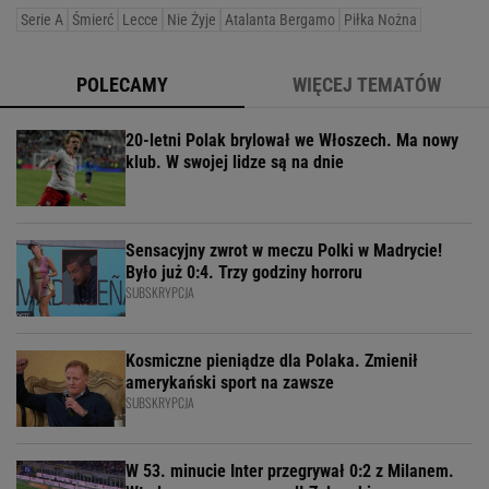
Serie A
Śmierć
Lecce
Nie Żyje
Atalanta Bergamo
Piłka Nożna
POLECAMY
WIĘCEJ TEMATÓW
20-letni Polak brylował we Włoszech. Ma nowy
klub. W swojej lidze są na dnie
Sensacyjny zwrot w meczu Polki w Madrycie!
Było już 0:4. Trzy godziny horroru
SUBSKRYPCJA
Kosmiczne pieniądze dla Polaka. Zmienił
amerykański sport na zawsze
SUBSKRYPCJA
W 53. minucie Inter przegrywał 0:2 z Milanem.