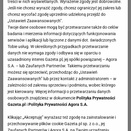
piątkowy wieczór miały rozegrać spotkanie 34.
treści w nich wyświetlanych. Wyrażenie zgody jest dobrowolne.
Jeśli nie chcesz wyrazić zgody, chcesz ograniczyć jej zakres lub
kolejki. Już wiadomo, że mecz się nie odbędzie.
chcesz wycofać zgodę uprzednio udzieloną przejdź do
Doszło do tragedii.
„Ustawień Zaawansowanych”.
Twoje dane osobowe mogą być przetwarzane także do celów
badania i mierzenia informacji dotyczących funkcjonowania
serwisów i aplikacji lub łączone z danymi dot. świadczonych
Tobie usług. W określonych przypadkach przetwarzanie
danych nie wymaga zgody i odbywa się w oparciu o
uzasadniony interes Gazeta.pl, jej spółki powiązanej – Agora
S.A. – lub Zaufanych Partnerów. Takiemu przetwarzaniu
możesz się sprzeciwić, przechodząc do „Ustawień
Zaawansowanych” lub przez kontakt z administratorem – w
zależności od zakresu sprzeciwu i podmiotu, wobec którego
jest kierowany. Więcej informacji o przetwarzaniu danych
osobowych znajdziesz w dokumencie
Polityka Prywatności
Gazeta.pl
i
Polityka Prywatności Agora S.A.
Klikając „Akceptuję” wyrażasz też zgodę na zainstalowanie i
przechowywanie plików cookie Gazeta.pl sp. z o.o., jej
Zaufanych Partnerów i Agora S.A. na Twoim urządzeniu