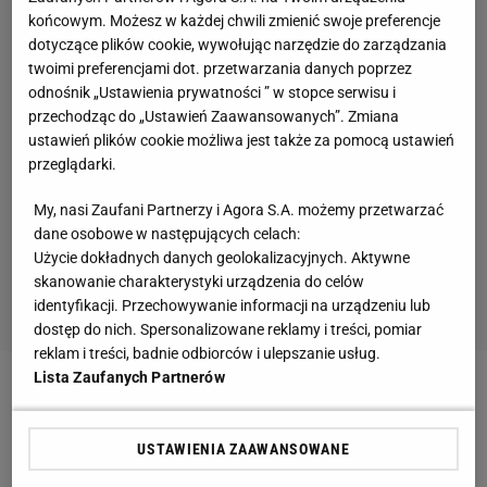
końcowym. Możesz w każdej chwili zmienić swoje preferencje
dotyczące plików cookie, wywołując narzędzie do zarządzania
twoimi preferencjami dot. przetwarzania danych poprzez
odnośnik „Ustawienia prywatności ” w stopce serwisu i
przechodząc do „Ustawień Zaawansowanych”. Zmiana
ustawień plików cookie możliwa jest także za pomocą ustawień
przeglądarki.
My, nasi Zaufani Partnerzy i Agora S.A. możemy przetwarzać
dane osobowe w następujących celach:
Użycie dokładnych danych geolokalizacyjnych. Aktywne
skanowanie charakterystyki urządzenia do celów
identyfikacji. Przechowywanie informacji na urządzeniu lub
dostęp do nich. Spersonalizowane reklamy i treści, pomiar
reklam i treści, badnie odbiorców i ulepszanie usług.
Lista Zaufanych Partnerów
Zobacz wideo
Śliwowski: Janusz Wójcik przychodził
i mówił: Pan Romanowski wam dopłaci...
USTAWIENIA ZAAWANSOWANE