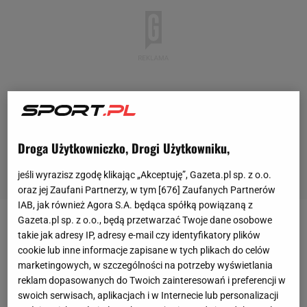
Droga Użytkowniczko, Drogi Użytkowniku,
jeśli wyrazisz zgodę klikając „Akceptuję”, Gazeta.pl sp. z o.o.
oraz jej Zaufani Partnerzy, w tym [
676
] Zaufanych Partnerów
IAB, jak również Agora S.A. będąca spółką powiązaną z
Gazeta.pl sp. z o.o., będą przetwarzać Twoje dane osobowe
Atalanta Bergamo walczy o podium w dobiegającym
takie jak adresy IP, adresy e-mail czy identyfikatory plików
końca sezonie
Serie
A. Na zupełnie przeciwległym
cookie lub inne informacje zapisane w tych plikach do celów
marketingowych, w szczególności na potrzeby wyświetlania
biegunie tabeli znajduje się Lecce, które za wszelką
reklam dopasowanych do Twoich zainteresowań i preferencji w
cenę chciałoby uniknąć degradacji. Oba zespoły w
swoich serwisach, aplikacjach i w Internecie lub personalizacji