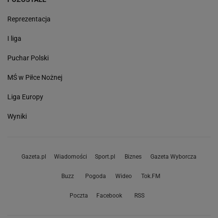
Reprezentacja
I liga
Puchar Polski
MŚ w Piłce Nożnej
Liga Europy
Wyniki
Gazeta.pl
Wiadomości
Sport.pl
Biznes
Gazeta Wyborcza
Buzz
Pogoda
Wideo
Tok.FM
Poczta
Facebook
RSS