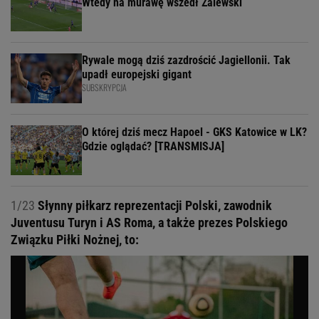
Wtedy na murawę wszedł Zalewski
Rywale mogą dziś zazdrościć Jagiellonii. Tak
upadł europejski gigant
SUBSKRYPCJA
O której dziś mecz Hapoel - GKS Katowice w LK?
Gdzie oglądać? [TRANSMISJA]
1/23
Słynny piłkarz reprezentacji Polski, zawodnik
Juventusu Turyn i AS Roma, a także prezes Polskiego
Związku Piłki Nożnej, to: