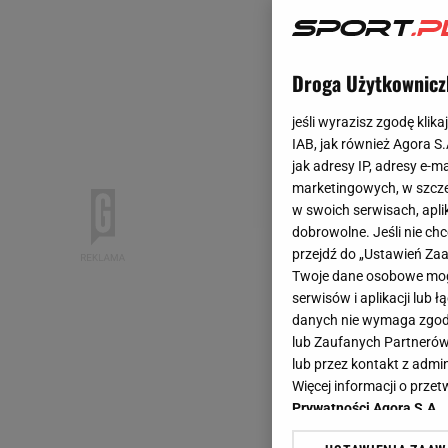
Droga Użytkownicz
jeśli wyrazisz zgodę klika
IAB, jak również Agora S
jak adresy IP, adresy e-m
marketingowych, w szcze
w swoich serwisach, aplik
dobrowolne. Jeśli nie ch
przejdź do „Ustawień Z
Twoje dane osobowe mogą
serwisów i aplikacji lub
danych nie wymaga zgody 
lub Zaufanych Partnerów
lub przez kontakt z admi
Więcej informacji o prz
Prywatności Agora S.A.