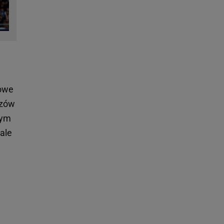
gowe
rzów
nym
ale