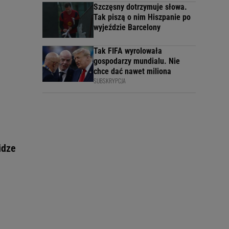
Szczęsny dotrzymuje słowa.
Tak piszą o nim Hiszpanie po
wyjeździe Barcelony
Tak FIFA wyrolowała
gospodarzy mundialu. Nie
chce dać nawet miliona
SUBSKRYPCJA
idze