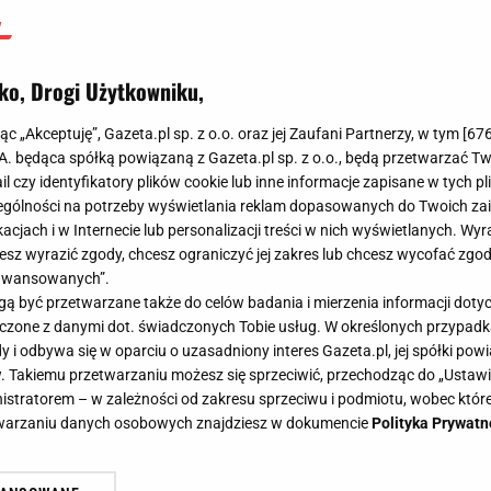
ko, Drogi Użytkowniku,
jąc „Akceptuję”, Gazeta.pl sp. z o.o. oraz jej Zaufani Partnerzy, w tym [
67
.A. będąca spółką powiązaną z Gazeta.pl sp. z o.o., będą przetwarzać T
ail czy identyfikatory plików cookie lub inne informacje zapisane w tych p
gólności na potrzeby wyświetlania reklam dopasowanych do Twoich zain
acjach i w Internecie lub personalizacji treści w nich wyświetlanych. Wyr
cesz wyrazić zgody, chcesz ograniczyć jej zakres lub chcesz wycofać zgo
aawansowanych”.
 być przetwarzane także do celów badania i mierzenia informacji dot
 łączone z danymi dot. świadczonych Tobie usług. W określonych przypad
i odbywa się w oparciu o uzasadniony interes Gazeta.pl, jej spółki powi
. Takiemu przetwarzaniu możesz się sprzeciwić, przechodząc do „Ust
nistratorem – w zależności od zakresu sprzeciwu i podmiotu, wobec które
etwarzaniu danych osobowych znajdziesz w dokumencie
Polityka Prywatn