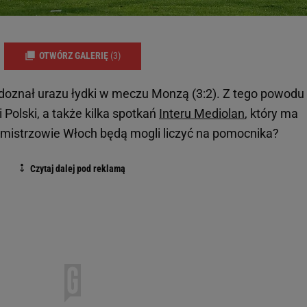
OTWÓRZ GALERIĘ
(3)
a doznał urazu łydki w meczu Monzą (3:2). Z tego powodu
 Polski, a także kilka spotkań
Interu Mediolan
, który ma
 mistrzowie Włoch będą mogli liczyć na pomocnika?