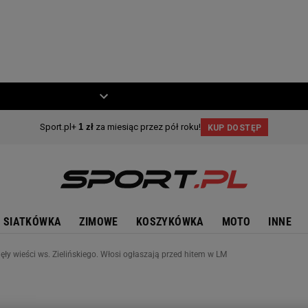
ZIECKO
MOTO
SIATKÓWKA
ZIMOWE
KOSZYKÓWKA
MOTO
INNE
ęły wieści ws. Zielińskiego. Włosi ogłaszają przed hitem w LM