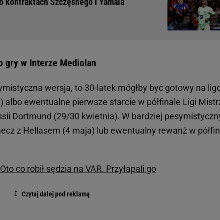
 o kontraktach Szczęsnego i Yamala
do gry w Interze Mediolan
tymistyczna wersja, to 30-latek mógłby być gotowy na li
 albo ewentualne pierwsze starcie w półfinale Ligi Mist
ssii Dortmund (29/30 kwietnia). W bardziej pesymistycz
mecz z Hellasem (4 maja) lub ewentualny rewanż w półfin
Oto co robił sędzia na VAR. Przyłapali go