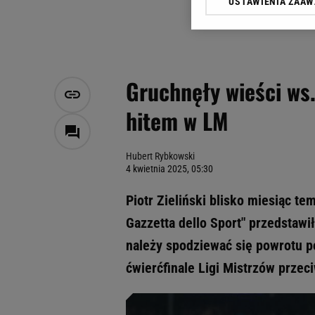
USTAWIENIA ZAA
Klikając „Akceptuję” wyra
Zaufanych Partnerów i A
dotyczące plików cookie,
odnośnik „Ustawienia pr
plików cookie możliwa je
Gruchnęły wieści ws.
My, nasi Zaufani Partne
hitem w LM
Użycie dokładnych danych
Przechowywanie informacji
badnie odbiorców i uleps
Hubert Rybkowski
4 kwietnia 2025, 05:30
Piotr Zieliński blisko miesiąc te
Gazzetta dello Sport" przedstawi
należy spodziewać się powrotu 
ćwierćfinale Ligi Mistrzów prz