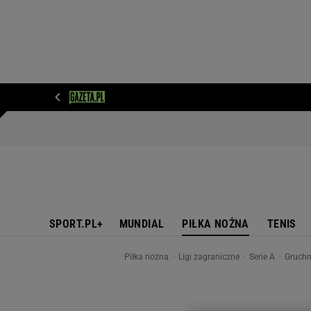
WIADOMOŚCI
NEXT
SPORT
PLOTEK
D
SPORT.PL+
MUNDIAL
PIŁKA NOŻNA
TENIS
Piłka nożna
Ligi zagraniczne
Serie A
Gruchn