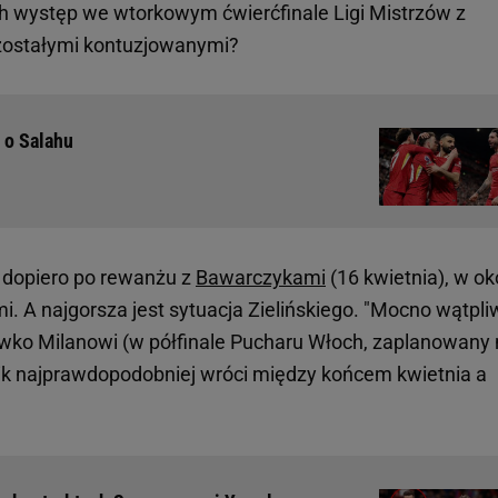
ich występ we wtorkowym ćwierćfinale Ligi Mistrzów z
ostałymi kontuzjowanymi?
 o Salahu
 dopiero po rewanżu z
Bawarczykami
(16 kwietnia), w ok
. A najgorsza jest sytuacja Zielińskiego. "Mocno wątpli
iwko Milanowi (w półfinale Pucharu Włoch, zaplanowany
cnik najprawdopodobniej wróci między końcem kwietnia a