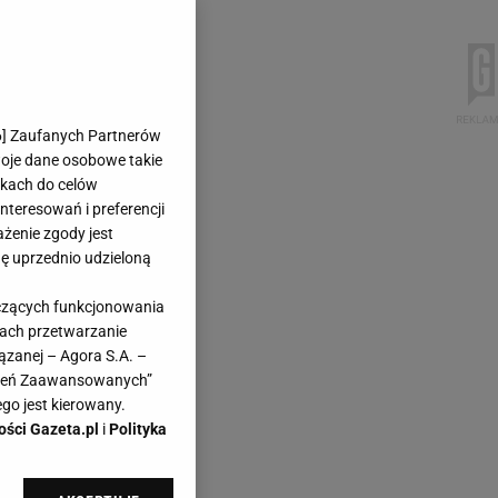
6
] Zaufanych Partnerów
woje dane osobowe takie
likach do celów
teresowań i preferencji
ażenie zgody jest
dę uprzednio udzieloną
yczących funkcjonowania
kach przetwarzanie
ązanej – Agora S.A. –
awień Zaawansowanych”
go jest kierowany.
ości Gazeta.pl
i
Polityka