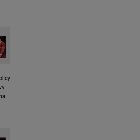
olicy
wy
 na